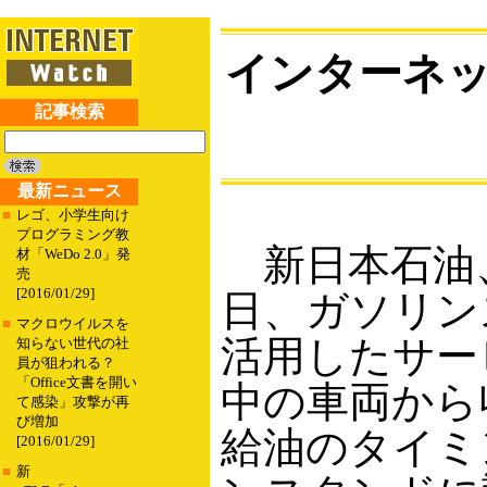
インターネッ
記事検索
最新ニュース
■
レゴ、小学生向け
プログラミング教
新日本石油、
材「WeDo 2.0」発
売
[2016/01/29]
日、ガソリン
■
マクロウイルスを
活用したサー
知らない世代の社
員が狙われる？
「Office文書を開い
中の車両から
て感染」攻撃が再
び増加
給油のタイミ
[2016/01/29]
■
新