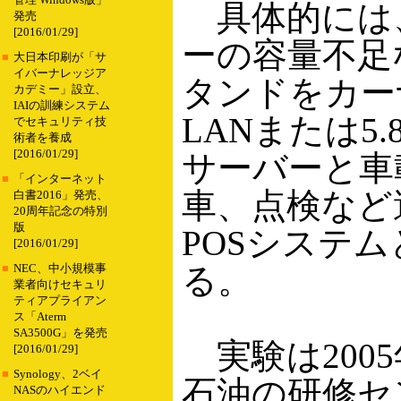
管理 Windows版」
具体的には
発売
[2016/01/29]
ーの容量不足
■
大日本印刷が「サ
イバーナレッジア
タンドをカー
カデミー」設立、
IAIの訓練システム
LANまたは5
でセキュリティ技
術者を養成
[2016/01/29]
サーバーと車
■
「インターネット
車、点検など
白書2016」発売、
20周年記念の特別
版
POSシステ
[2016/01/29]
る。
■
NEC、中小規模事
業者向けセキュリ
ティアプライアン
ス「Aterm
SA3500G」を発売
実験は200
[2016/01/29]
■
Synology、2ベイ
石油の研修セ
NASのハイエンド