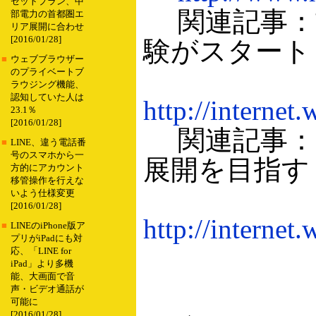
セットプラン、中
関連記事：首
部電力の首都圏エ
リア展開に合わせ
[2016/01/28]
験がスタート
■
ウェブブラウザー
のプライベートブ
ラウジング機能、
認知していた人は
http://internet
23.1％
[2016/01/28]
関連記事：2
■
LINE、違う電話番
号のスマホから一
展開を目指す
方的にアカウント
移管操作を行えな
いよう仕様変更
[2016/01/28]
http://internet
■
LINEのiPhone版ア
プリがiPadにも対
応、「LINE for
iPad」より多機
能、大画面で音
声・ビデオ通話が
可能に
[2016/01/28]