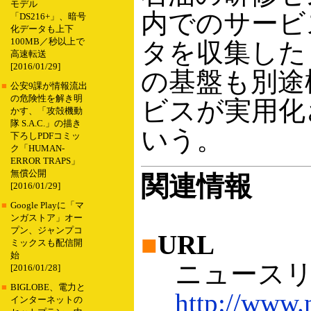
モデル
内でのサービ
「DS216+」、暗号
化データも上下
100MB／秒以上で
タを収集した
高速転送
[2016/01/29]
の基盤も別途
■
公安9課が情報流出
の危険性を解き明
ビスが実用化
かす、「攻殻機動
隊 S.A.C.」の描き
いう。
下ろしPDFコミッ
ク「HUMAN-
ERROR TRAPS」
無償公開
関連情報
[2016/01/29]
■
Google Playに「マ
ンガストア」オー
プン、ジャンプコ
■
URL
ミックスも配信開
始
ニュースリ
[2016/01/28]
■
BIGLOBE、電力と
http://www.
インターネットの