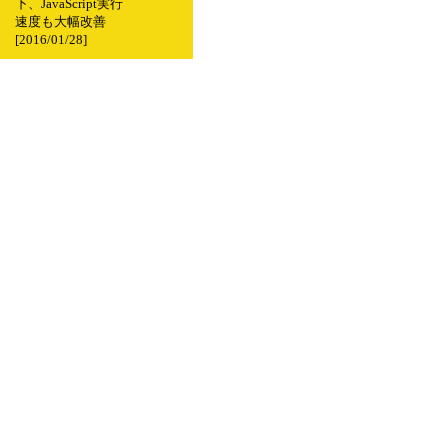
下、JavaScript実行
速度も大幅改善
[2016/01/28]