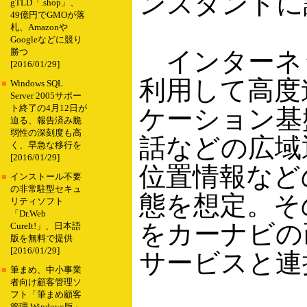
ンスタンドに
gTLD「.shop」、
49億円でGMOが落
札、Amazonや
Googleなどに競り
インターネッ
勝つ
[2016/01/29]
利用して高度
■
Windows SQL
Server 2005サポー
ト終了の4月12日が
ケーション基
迫る、報告済み脆
弱性の深刻度も高
話などの広域
く、早急な移行を
[2016/01/29]
位置情報など
■
インストール不要
の非常駐型セキュ
態を想定。そ
リティソフト
「Dr.Web
をカーナビの
CureIt!」、日本語
版を無料で提供
[2016/01/29]
サービスと連
■
筆まめ、中小事業
者向け顧客管理ソ
フト「筆まめ顧客