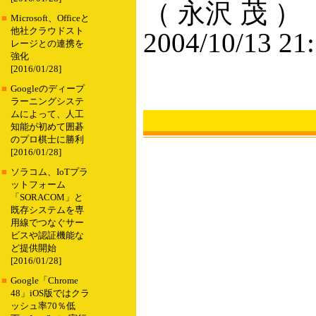
（ 永沢 茂 ）
■
Microsoft、Officeと
他社クラウドスト
2004/10/13 21
レージとの連携を
強化
[2016/01/28]
■
Googleのディープ
ラーニングシステ
ムによって、人工
知能が初めて囲碁
のプロ棋士に勝利
[2016/01/28]
■
ソラコム、IoTプラ
ットフォーム
「SORACOM」と
既存システムを専
用線でつなぐサー
ビスや認証機能な
ど提供開始
[2016/01/28]
■
Google「Chrome
48」iOS版ではクラ
ッシュ率70％低