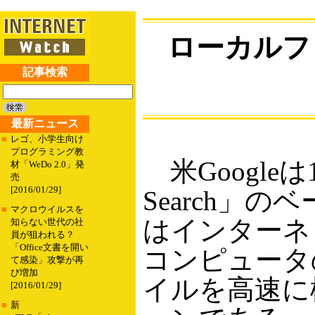
ローカルファイ
記事検索
最新ニュース
■
レゴ、小学生向け
プログラミング教
米Googleは14
材「WeDo 2.0」発
売
[2016/01/29]
Search」
■
マクロウイルスを
はインターネ
知らない世代の社
員が狙われる？
「Office文書を開い
コンピュータ
て感染」攻撃が再
び増加
イルを高速に
[2016/01/29]
■
新