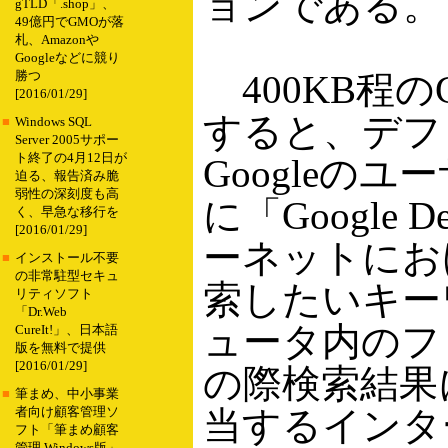
ョンである。
gTLD「.shop」、
49億円でGMOが落
札、Amazonや
Googleなどに競り
400KB程のGo
勝つ
[2016/01/29]
すると、デフ
■
Windows SQL
Server 2005サポー
ト終了の4月12日が
Googleの
迫る、報告済み脆
弱性の深刻度も高
に「Google 
く、早急な移行を
[2016/01/29]
ーネットにお
■
インストール不要
の非常駐型セキュ
索したいキー
リティソフト
「Dr.Web
ュータ内のフ
CureIt!」、日本語
版を無料で提供
[2016/01/29]
の際検索結果には
■
筆まめ、中小事業
当するインタ
者向け顧客管理ソ
フト「筆まめ顧客