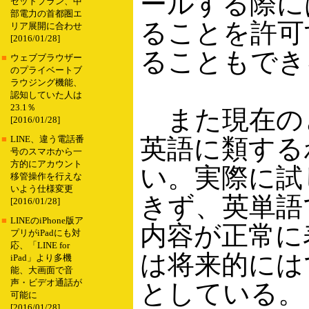
ールする際には
セットプラン、中
部電力の首都圏エ
ることを許可
リア展開に合わせ
[2016/01/28]
ることもでき
■
ウェブブラウザー
のプライベートブ
ラウジング機能、
認知していた人は
23.1％
また現在のところG
[2016/01/28]
英語に類する
■
LINE、違う電話番
号のスマホから一
方的にアカウント
い。実際に試
移管操作を行えな
いよう仕様変更
きず、英単語
[2016/01/28]
■
LINEのiPhone版ア
内容が正常に表
プリがiPadにも対
応、「LINE for
は将来的には
iPad」より多機
能、大画面で音
声・ビデオ通話が
としている。
可能に
[2016/01/28]