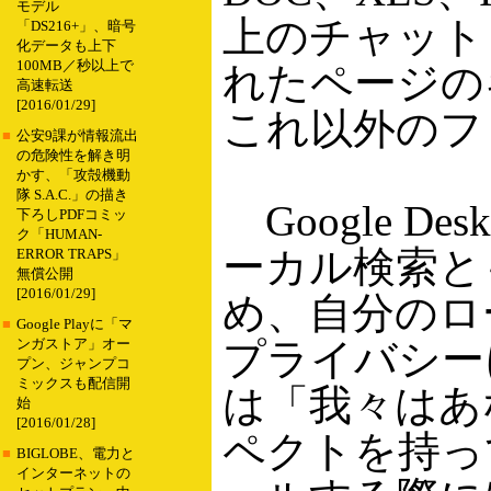
モデル
上のチャットログ、
「DS216+」、暗号
化データも上下
100MB／秒以上で
れたページの
高速転送
[2016/01/29]
これ以外のフ
■
公安9課が情報流出
の危険性を解き明
かす、「攻殻機動
隊 S.A.C.」の描き
Google De
下ろしPDFコミッ
ク「HUMAN-
ーカル検索と
ERROR TRAPS」
無償公開
[2016/01/29]
め、自分のロ
■
Google Playに「マ
プライバシーに
ンガストア」オー
プン、ジャンプコ
ミックスも配信開
は「我々はあ
始
[2016/01/28]
ペクトを持っ
■
BIGLOBE、電力と
インターネットの