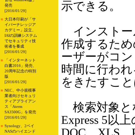
管理 Windows版」
示できる。
発売
[2016/01/29]
■
大日本印刷が「サ
イバーナレッジア
インストー
カデミー」設立、
IAIの訓練システム
作成するため
でセキュリティ技
術者を養成
[2016/01/29]
ーザーがコン
■
「インターネット
時間に行われ
白書2016」発売、
20周年記念の特別
版
をきたすことは
[2016/01/29]
■
NEC、中小規模事
業者向けセキュリ
ティアプライアン
検索対象となるフ
ス「Aterm
SA3500G」を発売
Express 
[2016/01/29]
■
Synology、2ベイ
DOC、XLS
NASのハイエンド