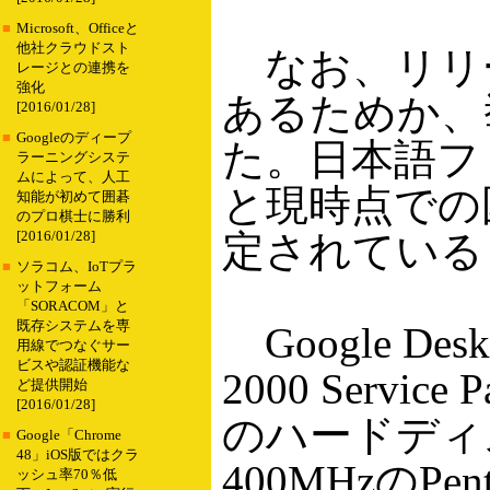
■
Microsoft、Officeと
他社クラウドスト
なお、リリ
レージとの連携を
強化
あるためか、
[2016/01/28]
■
Googleのディープ
た。日本語フ
ラーニングシステ
ムによって、人工
と現時点での
知能が初めて囲碁
のプロ棋士に勝利
定されている
[2016/01/28]
■
ソラコム、IoTプラ
ットフォーム
「SORACOM」と
既存システムを専
Google Desk
用線でつなぐサー
ビスや認証機能な
2000 Serv
ど提供開始
[2016/01/28]
のハードディ
■
Google「Chrome
48」iOS版ではクラ
400MHzのP
ッシュ率70％低