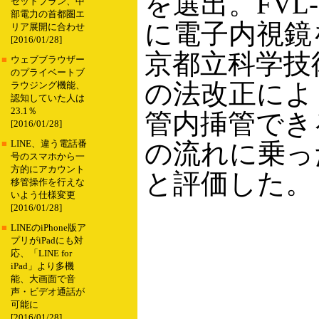
を選出。FVL
セットプラン、中
部電力の首都圏エ
に電子内視鏡
リア展開に合わせ
[2016/01/28]
京都立科学技
■
ウェブブラウザー
のプライベートブ
の法改正によ
ラウジング機能、
認知していた人は
23.1％
管内挿管できる
[2016/01/28]
の流れに乗っ
■
LINE、違う電話番
号のスマホから一
方的にアカウント
と評価した。
移管操作を行えな
いよう仕様変更
[2016/01/28]
■
LINEのiPhone版ア
プリがiPadにも対
応、「LINE for
iPad」より多機
能、大画面で音
声・ビデオ通話が
可能に
[2016/01/28]