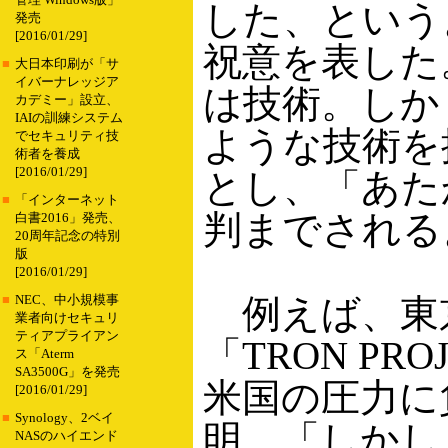
管理 Windows版」
した、という
発売
[2016/01/29]
祝意を表した
■
大日本印刷が「サ
イバーナレッジア
は技術。しか
カデミー」設立、
IAIの訓練システム
ような技術を
でセキュリティ技
術者を養成
[2016/01/29]
とし、「あた
■
「インターネット
判までされる
白書2016」発売、
20周年記念の特別
版
[2016/01/29]
例えば、東
■
NEC、中小規模事
業者向けセキュリ
ティアプライアン
「TRON P
ス「Aterm
SA3500G」を発売
米国の圧力に
[2016/01/29]
■
Synology、2ベイ
明。「しかし
NASのハイエンド