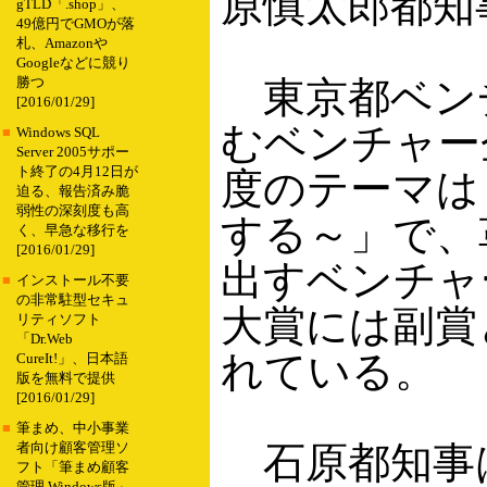
原慎太郎都知
gTLD「.shop」、
49億円でGMOが落
札、Amazonや
Googleなどに競り
東京都ベンチ
勝つ
[2016/01/29]
むベンチャー
■
Windows SQL
Server 2005サポー
ト終了の4月12日が
度のテーマは
迫る、報告済み脆
弱性の深刻度も高
する～」で、
く、早急な移行を
[2016/01/29]
出すベンチャ
■
インストール不要
の非常駐型セキュ
大賞には副賞
リティソフト
「Dr.Web
れている。
CureIt!」、日本語
版を無料で提供
[2016/01/29]
■
筆まめ、中小事業
石原都知事
者向け顧客管理ソ
フト「筆まめ顧客