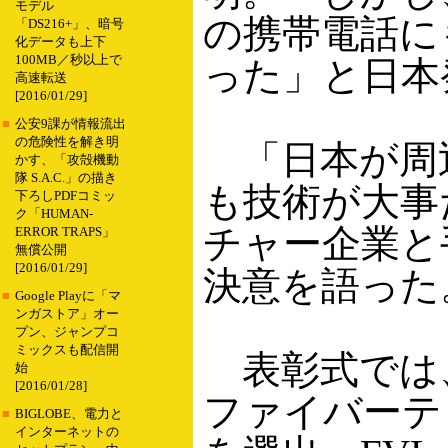
モデル
の携帯電話に
「DS216+」、暗号
化データも上下
100MB／秒以上で
った」と日本
高速転送
[2016/01/29]
■
公安9課が情報流出
の危険性を解き明
「日本が周
かす、「攻殻機動
隊 S.A.C.」の描き
も技術が大事
下ろしPDFコミッ
ク「HUMAN-
チャー企業と
ERROR TRAPS」
無償公開
[2016/01/29]
決意を語った
■
Google Playに「マ
ンガストア」オー
プン、ジャンプコ
ミックスも配信開
表彰式では、
始
[2016/01/28]
ファイバーテッ
■
BIGLOBE、電力と
インターネットの