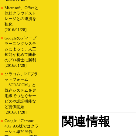
■
Microsoft、Officeと
他社クラウドスト
レージとの連携を
強化
[2016/01/28]
■
Googleのディープ
ラーニングシステ
ムによって、人工
知能が初めて囲碁
のプロ棋士に勝利
[2016/01/28]
■
ソラコム、IoTプラ
ットフォーム
「SORACOM」と
既存システムを専
用線でつなぐサー
ビスや認証機能な
ど提供開始
[2016/01/28]
関連情報
■
Google「Chrome
48」iOS版ではクラ
ッシュ率70％低