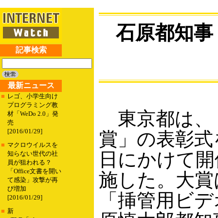
石原都知事「
記事検索
最新ニュース
■
レゴ、小学生向け
プログラミング教
東京都は、「
材「WeDo 2.0」発
売
[2016/01/29]
賞」の表彰式
■
マクロウイルスを
日にかけて開
知らない世代の社
員が狙われる？
「Office文書を開い
施した。大賞
て感染」攻撃が再
び増加
「挿管用ビデオ
[2016/01/29]
■
新