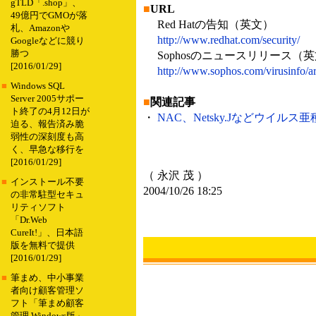
gTLD「.shop」、
■
URL
49億円でGMOが落
Red Hatの告知（英文）
札、Amazonや
http://www.redhat.com/security/
Googleなどに競り
勝つ
Sophosのニュースリリース（
[2016/01/29]
http://www.sophos.com/virusinfo/art
■
Windows SQL
Server 2005サポー
■
関連記事
ト終了の4月12日が
・
NAC、Netsky.Jなどウイルス亜
迫る、報告済み脆
弱性の深刻度も高
く、早急な移行を
[2016/01/29]
（ 永沢 茂 ）
■
インストール不要
2004/10/26 18:25
の非常駐型セキュ
リティソフト
「Dr.Web
CureIt!」、日本語
版を無料で提供
[2016/01/29]
■
筆まめ、中小事業
者向け顧客管理ソ
フト「筆まめ顧客