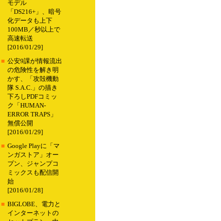
モデル
「DS216+」、暗号
化データも上下
100MB／秒以上で
高速転送
[2016/01/29]
■
公安9課が情報流出
の危険性を解き明
かす、「攻殻機動
隊 S.A.C.」の描き
下ろしPDFコミッ
ク「HUMAN-
ERROR TRAPS」
無償公開
[2016/01/29]
■
Google Playに「マ
ンガストア」オー
プン、ジャンプコ
ミックスも配信開
始
[2016/01/28]
■
BIGLOBE、電力と
インターネットの