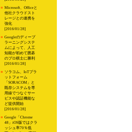
■
Microsoft、Officeと
他社クラウドスト
レージとの連携を
強化
[2016/01/28]
■
Googleのディープ
ラーニングシステ
ムによって、人工
知能が初めて囲碁
のプロ棋士に勝利
[2016/01/28]
■
ソラコム、IoTプラ
ットフォーム
「SORACOM」と
既存システムを専
用線でつなぐサー
ビスや認証機能な
ど提供開始
[2016/01/28]
■
Google「Chrome
48」iOS版ではクラ
ッシュ率70％低