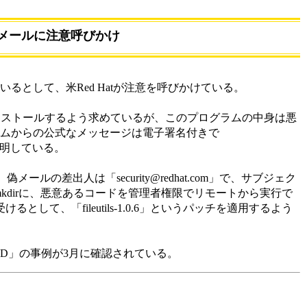
すメールに注意呼びかけ
るとして、米Red Hatが注意を呼びかけている。
ンストールするよう求めているが、このプログラムの中身は悪
チームからの公式なメッセージは電子署名付きで
と説明している。
の差出人は「security@redhat.com」で、サブジェク
るコマンドのlsとmkdirに、悪意あるコードを管理者権限でリモートから実行で
として、「fileutils-1.0.6」というパッチを適用するよう
r.D」の事例が3月に確認されている。