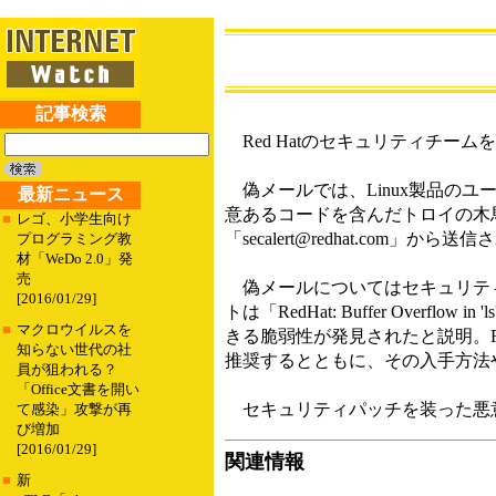
記事検索
Red Hatのセキュリティチー
偽メールでは、Linux製品の
最新ニュース
意あるコードを含んだトロイの木馬
■
レゴ、小学生向け
「secalert@redhat.c
プログラミング教
材「WeDo 2.0」発
売
偽メールについてはセキュリティベンダ
[2016/01/29]
トは「RedHat: Buffer Ove
■
マクロウイルスを
きる脆弱性が発見されたと説明。RedH
知らない世代の社
推奨するとともに、その入手方法
員が狙われる？
「Office文書を開い
セキュリティパッチを装った悪意ある
て感染」攻撃が再
び増加
[2016/01/29]
関連情報
■
新