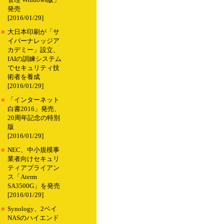
管理 Windows版」
発売
[2016/01/29]
■
大日本印刷が「サ
イバーナレッジア
カデミー」設立、
IAIの訓練システム
でセキュリティ技
術者を養成
[2016/01/29]
■
「インターネット
白書2016」発売、
20周年記念の特別
版
[2016/01/29]
■
NEC、中小規模事
業者向けセキュリ
ティアプライアン
ス「Aterm
SA3500G」を発売
[2016/01/29]
■
Synology、2ベイ
NASのハイエンド