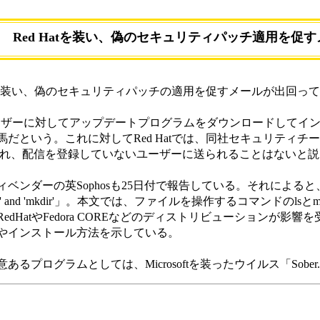
Red Hatを装い、偽のセキュリティパッチ適用を促
ムを装い、偽のセキュリティパッチの適用を促すメールが出回ってい
ユーザーに対してアップデートプログラムをダウンロードしてイ
だという。これに対してRed Hatでは、同社セキュリティ
om」から送信され、配信を登録していないユーザーに送られることはない
ーの英Sophosも25日付で報告している。それによると、偽メール
rflow in 'ls' and 'mkdir'」。本文では、ファイルを操作す
atやFedora COREなどのディストリビューションが影響を受ける
やインストール方法を示している。
プログラムとしては、Microsoftを装ったウイルス「Sobe