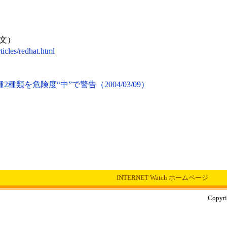
英文）
icles/redhat.html
種2種類を危険度“中”で警告（2004/03/09）
INTERNET Watch ホームページ
Copyri