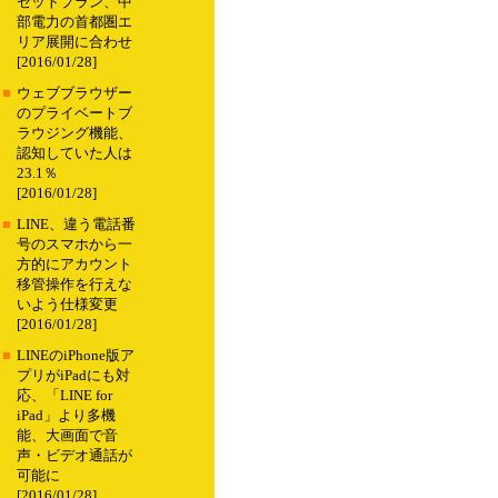
セットプラン、中
部電力の首都圏エ
リア展開に合わせ
[2016/01/28]
■
ウェブブラウザー
のプライベートブ
ラウジング機能、
認知していた人は
23.1％
[2016/01/28]
■
LINE、違う電話番
号のスマホから一
方的にアカウント
移管操作を行えな
いよう仕様変更
[2016/01/28]
■
LINEのiPhone版ア
プリがiPadにも対
応、「LINE for
iPad」より多機
能、大画面で音
声・ビデオ通話が
可能に
[2016/01/28]