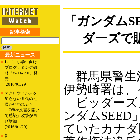
「ガンダムS
記事検索
ダーズで
最新ニュース
■
レゴ、小学生向け
プログラミング教
群馬県警生
材「WeDo 2.0」発
売
[2016/01/29]
伊勢崎署は、
■
マクロウイルスを
「ビッダーズ
知らない世代の社
員が狙われる？
「Office文書を開い
ンダムSEE
て感染」攻撃が再
び増加
ていたカナダ
[2016/01/29]
■
新