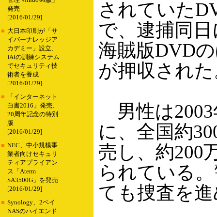
管理 Windows版」
されていたD
発売
[2016/01/29]
で、逮捕同日
■
大日本印刷が「サ
イバーナレッジア
海賊版DVDの
カデミー」設立、
IAIの訓練システム
が押収された
でセキュリティ技
術者を養成
[2016/01/29]
■
「インターネット
男性は200
白書2016」発売、
20周年記念の特別
版
に、全国約30
[2016/01/29]
売し、約20
■
NEC、中小規模事
業者向けセキュリ
ティアプライアン
られている。
ス「Aterm
SA3500G」を発売
ても捜査を進
[2016/01/29]
■
Synology、2ベイ
NASのハイエンド