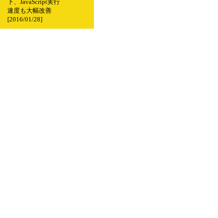
下、JavaScript実行
速度も大幅改善
[2016/01/28]