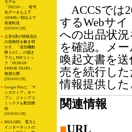
モデル
ACCSでは2
「DS216+」、暗号
化データも上下
100MB／秒以上で
するWebサイ
高速転送
[2016/01/29]
への出品状況
■
公安9課が情報流出
の危険性を解き明
を確認。メー
かす、「攻殻機動
隊 S.A.C.」の描き
喚起文書を送
下ろしPDFコミッ
ク「HUMAN-
売を続行した
ERROR TRAPS」
無償公開
[2016/01/29]
情報提供した
■
Google Playに「マ
ンガストア」オー
プン、ジャンプコ
関連情報
ミックスも配信開
始
[2016/01/28]
■
BIGLOBE、電力と
■
URL
インターネットの