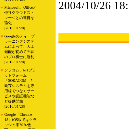
2004/10/26 18
■
Microsoft、Officeと
他社クラウドスト
レージとの連携を
強化
[2016/01/28]
■
Googleのディープ
ラーニングシステ
ムによって、人工
知能が初めて囲碁
のプロ棋士に勝利
[2016/01/28]
■
ソラコム、IoTプラ
ットフォーム
「SORACOM」と
既存システムを専
用線でつなぐサー
ビスや認証機能な
ど提供開始
[2016/01/28]
■
Google「Chrome
48」iOS版ではクラ
ッシュ率70％低