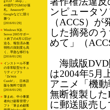
著作権法違反
gTLD「.shop」、
49億円でGMOが落
ンピュータソ
札、Amazonや
Googleなどに競り
（ACCS）が
勝つ
[2016/01/29]
した摘発のう
■
Windows SQL
Server 2005サポー
ト終了の4月12日が
めて」（AC
迫る、報告済み脆
弱性の深刻度も高
く、早急な移行を
[2016/01/29]
海賊版DVD
■
インストール不要
の非常駐型セキュ
は2004年5
リティソフト
「Dr.Web
アニメ「機動
CureIt!」、日本語
版を無料で提供
[2016/01/29]
無断複製したD
■
筆まめ、中小事業
に郵送販売し
者向け顧客管理ソ
フト「筆まめ顧客