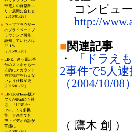
セットプラン、中
コンピュー
部電力の首都圏エ
リア展開に合わせ
[2016/01/28]
http://www.a
■
ウェブブラウザー
のプライベートブ
ラウジング機能、
認知していた人は
■
関連記事
23.1％
[2016/01/28]
・
「ドラえも
■
LINE、違う電話番
号のスマホから一
2事件で5人
方的にアカウント
移管操作を行えな
（2004/10/08
いよう仕様変更
[2016/01/28]
■
LINEのiPhone版ア
プリがiPadにも対
応、「LINE for
iPad」より多機
能、大画面で音
声・ビデオ通話が
（ 鷹木 創 ）
可能に
[2016/01/28]