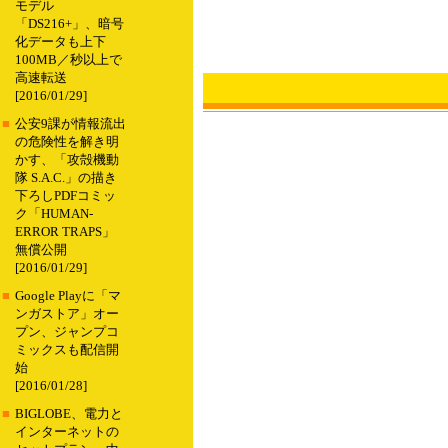
モデル
「DS216+」、暗号
化データも上下
100MB／秒以上で
高速転送
[2016/01/29]
■
公安9課が情報流出
の危険性を解き明
かす、「攻殻機動
隊 S.A.C.」の描き
下ろしPDFコミッ
ク「HUMAN-
ERROR TRAPS」
無償公開
[2016/01/29]
■
Google Playに「マ
ンガストア」オー
プン、ジャンプコ
ミックスも配信開
始
[2016/01/28]
■
BIGLOBE、電力と
インターネットの