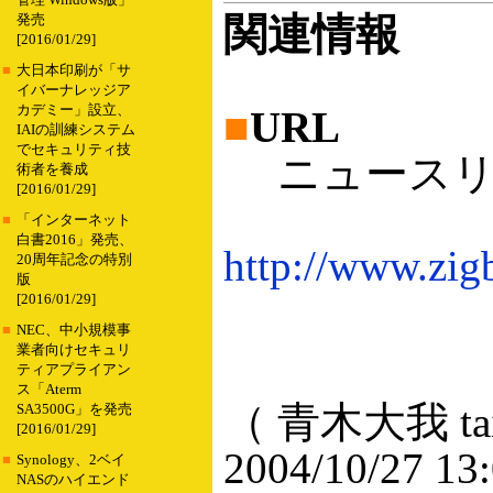
管理 Windows版」
関連情報
発売
[2016/01/29]
■
大日本印刷が「サ
イバーナレッジア
カデミー」設立、
■
URL
IAIの訓練システム
でセキュリティ技
ニュースリリ
術者を養成
[2016/01/29]
■
「インターネット
白書2016」発売、
http://www.zi
20周年記念の特別
版
[2016/01/29]
■
NEC、中小規模事
業者向けセキュリ
ティアプライアン
ス「Aterm
（ 青木大我 taig
SA3500G」を発売
[2016/01/29]
2004/10/27 13
■
Synology、2ベイ
NASのハイエンド