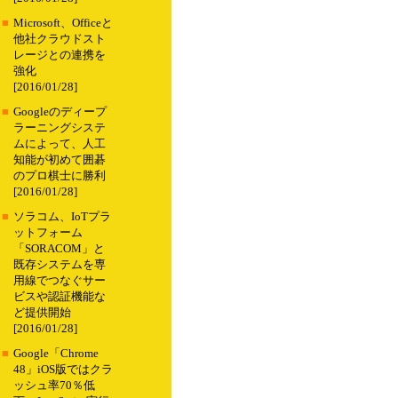
■
Microsoft、Officeと
他社クラウドスト
レージとの連携を
強化
[2016/01/28]
■
Googleのディープ
ラーニングシステ
ムによって、人工
知能が初めて囲碁
のプロ棋士に勝利
[2016/01/28]
■
ソラコム、IoTプラ
ットフォーム
「SORACOM」と
既存システムを専
用線でつなぐサー
ビスや認証機能な
ど提供開始
[2016/01/28]
■
Google「Chrome
48」iOS版ではクラ
ッシュ率70％低