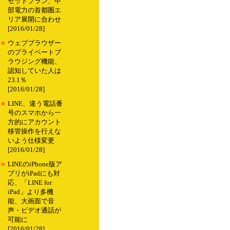
セットプラン、中
部電力の首都圏エ
リア展開に合わせ
[2016/01/28]
■
ウェブブラウザー
のプライベートブ
ラウジング機能、
認知していた人は
23.1％
[2016/01/28]
■
LINE、違う電話番
号のスマホから一
方的にアカウント
移管操作を行えな
いよう仕様変更
[2016/01/28]
■
LINEのiPhone版ア
プリがiPadにも対
応、「LINE for
iPad」より多機
能、大画面で音
声・ビデオ通話が
可能に
[2016/01/28]