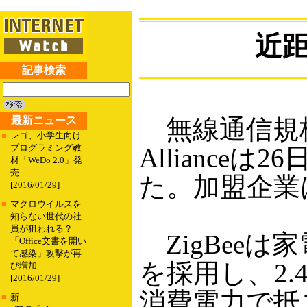
近距
記事検索
最新ニュース
無線通信規格「
■
レゴ、小学生向け
プログラミング教
Allianc
材「WeDo 2.0」発
売
た。加盟企業
[2016/01/29]
■
マクロウイルスを
知らない世代の社
員が狙われる？
ZigBeeは
「Office文書を開い
て感染」攻撃が再
を採用し、2.
び増加
[2016/01/29]
消費電力で抵
■
新