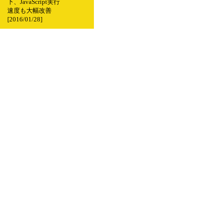
下、JavaScript実行
速度も大幅改善
[2016/01/28]