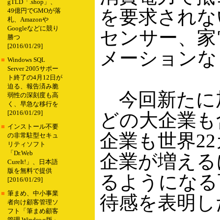
gTLD「.shop」、
を要求されな
49億円でGMOが落
札、Amazonや
Googleなどに競り
センサー、家
勝つ
[2016/01/29]
メーションな
■
Windows SQL
Server 2005サポー
ト終了の4月12日が
迫る、報告済み脆
今回新たに加盟した
弱性の深刻度も高
く、早急な移行を
[2016/01/29]
どの大企業も
■
インストール不要
企業も世界22カ
の非常駐型セキュ
リティソフト
「Dr.Web
企業が増える
CureIt!」、日本語
版を無料で提供
るようになる
[2016/01/29]
■
筆まめ、中小事業
待感を表明し
者向け顧客管理ソ
フト「筆まめ顧客