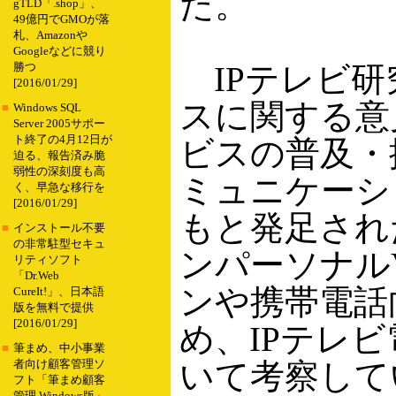
た。
gTLD「.shop」、
49億円でGMOが落
札、Amazonや
Googleなどに競り
IPテレビ研
勝つ
[2016/01/29]
スに関する意
■
Windows SQL
Server 2005サポー
ト終了の4月12日が
ビスの普及・
迫る、報告済み脆
弱性の深刻度も高
ミュニケーショ
く、早急な移行を
[2016/01/29]
もと発足された
■
インストール不要
の非常駐型セキュ
ンパーソナル
リティソフト
「Dr.Web
ンや携帯電話
CureIt!」、日本語
版を無料で提供
[2016/01/29]
め、IPテレ
■
筆まめ、中小事業
いて考察して
者向け顧客管理ソ
フト「筆まめ顧客