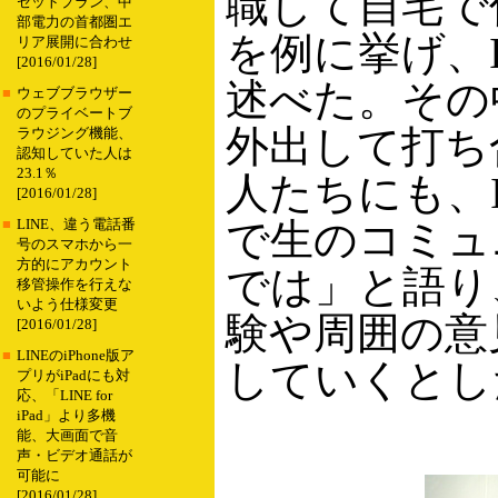
職して自宅で
セットプラン、中
部電力の首都圏エ
を例に挙げ、
リア展開に合わせ
[2016/01/28]
述べた。その
■
ウェブブラウザー
のプライベートブ
外出して打ち
ラウジング機能、
認知していた人は
23.1％
人たちにも、
[2016/01/28]
で生のコミュ
■
LINE、違う電話番
号のスマホから一
方的にアカウント
では」と語り
移管操作を行えな
いよう仕様変更
験や周囲の意
[2016/01/28]
■
LINEのiPhone版ア
していくとし
プリがiPadにも対
応、「LINE for
iPad」より多機
能、大画面で音
声・ビデオ通話が
可能に
[2016/01/28]