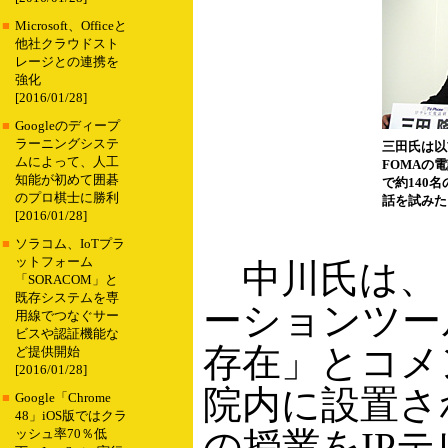
■
Microsoft、Officeと
他社クラウドスト
レージとの連携を
強化
[2016/01/28]
■
Googleのディープ
ラーニングシステ
三田氏は以
ムによって、人工
FOMAの
知能が初めて囲碁
で約140
のプロ棋士に勝利
話を試みた
[2016/01/28]
■
ソラコム、IoTプラ
ットフォーム
中川氏は、「
「SORACOM」と
既存システムを専
ーションツー
用線でつなぐサー
ビスや認証機能な
存在」とコメ
ど提供開始
[2016/01/28]
院内に設置さ
■
Google「Chrome
48」iOS版ではクラ
の授業をIP
ッシュ率70％低