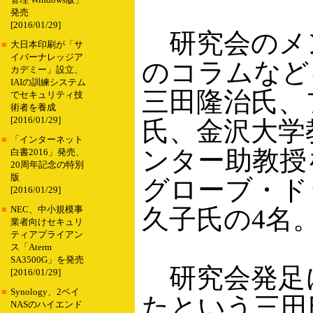
管理 Windows版」
発売
[2016/01/29]
研究会のメン
■
大日本印刷が「サ
イバーナレッジア
のコラムなど
カデミー」設立、
IAIの訓練システム
三田隆治氏、
でセキュリティ技
術者を養成
[2016/01/29]
氏、金沢大学
■
「インターネット
ンター助教授
白書2016」発売、
20周年記念の特別
版
グローブ・ド
[2016/01/29]
久子氏の4名
■
NEC、中小規模事
業者向けセキュリ
ティアプライアン
ス「Aterm
SA3500G」を発売
研究会発足
[2016/01/29]
■
Synology、2ベイ
たという三田
NASのハイエンド