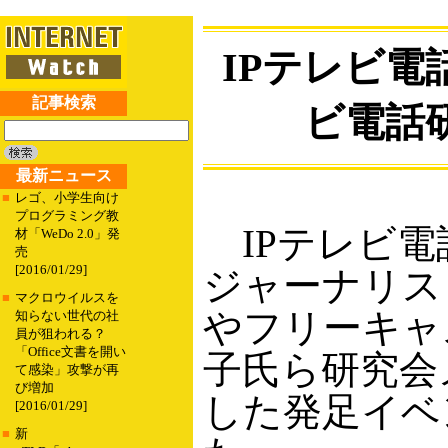
IPテレビ電
記事検索
ビ電話
最新ニュース
■
レゴ、小学生向け
プログラミング教
IPテレビ電
材「WeDo 2.0」発
売
[2016/01/29]
ジャーナリス
■
マクロウイルスを
やフリーキャ
知らない世代の社
員が狙われる？
「Office文書を開い
子氏ら研究会
て感染」攻撃が再
び増加
した発足イベ
[2016/01/29]
■
新