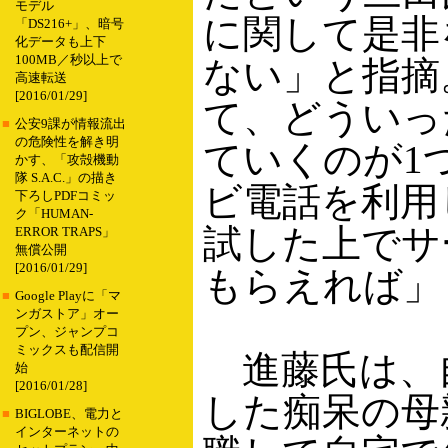
モデル
に関して是非
「DS216+」、暗号
化データも上下
100MB／秒以上で
ない」と指摘
高速転送
[2016/01/29]
て、どういっ
■
公安9課が情報流出
の危険性を解き明
ていくのが1
かす、「攻殻機動
隊 S.A.C.」の描き
ビ電話を利用
下ろしPDFコミッ
ク「HUMAN-
試した上でサ
ERROR TRAPS」
無償公開
[2016/01/29]
もらえれば」
■
Google Playに「マ
ンガストア」オー
プン、ジャンプコ
ミックスも配信開
進藤氏は、自
始
[2016/01/28]
した痴呆の母
■
BIGLOBE、電力と
インターネットの