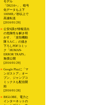
モデル
「DS216+」、暗号
化データも上下
100MB／秒以上で
高速転送
[2016/01/29]
■
公安9課が情報流出
の危険性を解き明
かす、「攻殻機動
隊 S.A.C.」の描き
下ろしPDFコミッ
ク「HUMAN-
ERROR TRAPS」
無償公開
[2016/01/29]
■
Google Playに「マ
ンガストア」オー
プン、ジャンプコ
ミックスも配信開
始
[2016/01/28]
■
BIGLOBE、電力と
インターネットの