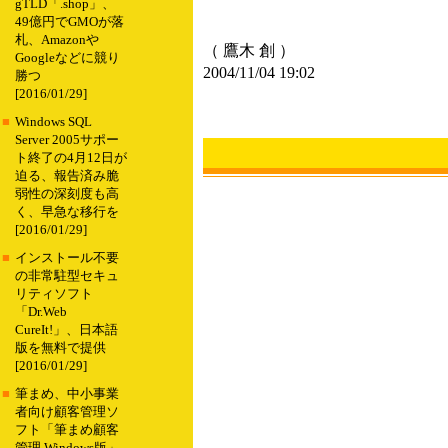
gTLD「.shop」、
49億円でGMOが落
札、Amazonや
（ 鷹木 創 ）
Googleなどに競り
2004/11/04 19:02
勝つ
[2016/01/29]
■
Windows SQL
Server 2005サポー
ト終了の4月12日が
迫る、報告済み脆
弱性の深刻度も高
く、早急な移行を
[2016/01/29]
■
インストール不要
の非常駐型セキュ
リティソフト
「Dr.Web
CureIt!」、日本語
版を無料で提供
[2016/01/29]
■
筆まめ、中小事業
者向け顧客管理ソ
フト「筆まめ顧客