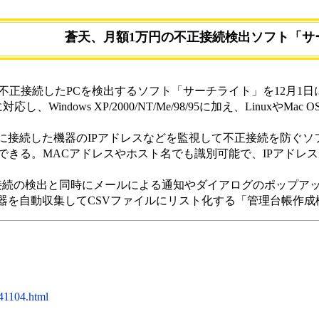
蒼天、月額1万円の不正接続検出ソフト「サ
正接続したPCを検出するソフト「サーチライト」を12月1日に
0に対応し、Windows XP/2000/NT/Me/98/95に加え、Li
した機器のIPアドレスなどを監視して不正接続を防ぐソフト。Wi
できる。MACアドレスやホスト名でも識別可能で、IPアドレ
接続の検出と同時にメールによる通知やダイアログのポップア
器を自動収集してCSVファイルにリスト化する「管理台帳作成
41104.html