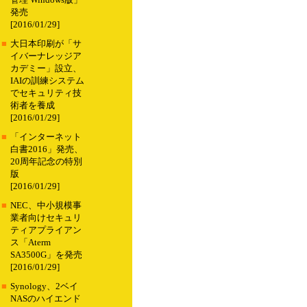
管理 Windows版」
発売
[2016/01/29]
■
大日本印刷が「サ
イバーナレッジア
カデミー」設立、
IAIの訓練システム
でセキュリティ技
術者を養成
[2016/01/29]
■
「インターネット
白書2016」発売、
20周年記念の特別
版
[2016/01/29]
■
NEC、中小規模事
業者向けセキュリ
ティアプライアン
ス「Aterm
SA3500G」を発売
[2016/01/29]
■
Synology、2ベイ
NASのハイエンド