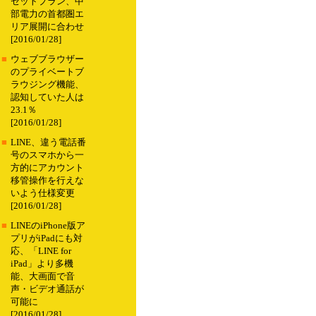
セットプラン、中
部電力の首都圏エ
リア展開に合わせ
[2016/01/28]
■
ウェブブラウザー
のプライベートブ
ラウジング機能、
認知していた人は
23.1％
[2016/01/28]
■
LINE、違う電話番
号のスマホから一
方的にアカウント
移管操作を行えな
いよう仕様変更
[2016/01/28]
■
LINEのiPhone版ア
プリがiPadにも対
応、「LINE for
iPad」より多機
能、大画面で音
声・ビデオ通話が
可能に
[2016/01/28]