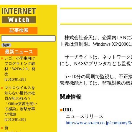
記事検索
株式会社蒼天は、企業内LANに不
ト数は無制限。Windows XP/200
最新ニュース
サーチライトは、ネットワークに接続
■
レゴ、小学生向け
にも、NASやプリンタなども監視
プログラミング教
材「WeDo 2.0」発
売
5～10分の周期で監視し、不正
[2016/01/29]
管理機能としては、監視対象の機
■
マクロウイルスを
知らない世代の社
関連情報
員が狙われる？
「Office文書を開い
て感染」攻撃が再
■
URL
び増加
ニュースリリース
[2016/01/29]
http://www.so-ten.co.jp/company/0
■
新