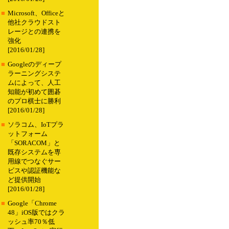
■
Microsoft、Officeと
他社クラウドスト
レージとの連携を
強化
[2016/01/28]
■
Googleのディープ
ラーニングシステ
ムによって、人工
知能が初めて囲碁
のプロ棋士に勝利
[2016/01/28]
■
ソラコム、IoTプラ
ットフォーム
「SORACOM」と
既存システムを専
用線でつなぐサー
ビスや認証機能な
ど提供開始
[2016/01/28]
■
Google「Chrome
48」iOS版ではクラ
ッシュ率70％低