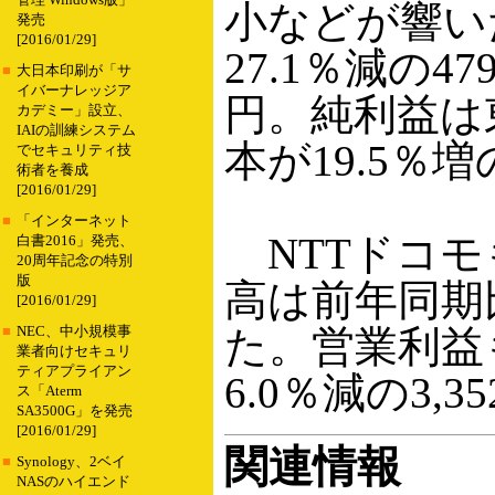
管理 Windows版」
小などが響い
発売
[2016/01/29]
27.1％減の4
■
大日本印刷が「サ
イバーナレッジア
円。純利益は東
カデミー」設立、
IAIの訓練システム
本が19.5％
でセキュリティ技
術者を養成
[2016/01/29]
■
「インターネット
NTTドコモ
白書2016」発売、
20周年記念の特別
版
高は前年同期比
[2016/01/29]
た。営業利益も
■
NEC、中小規模事
業者向けセキュリ
ティアプライアン
6.0％減の3
ス「Aterm
SA3500G」を発売
[2016/01/29]
関連情報
■
Synology、2ベイ
NASのハイエンド