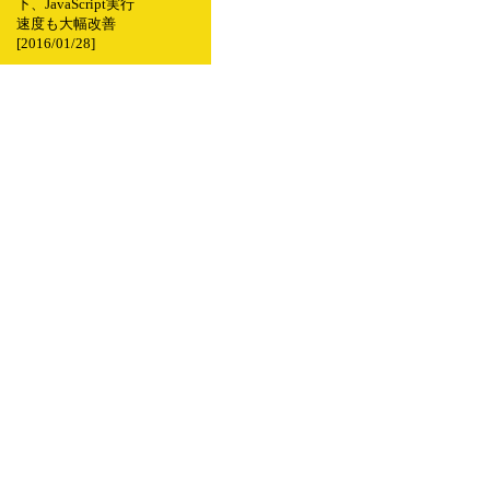
下、JavaScript実行
速度も大幅改善
[2016/01/28]