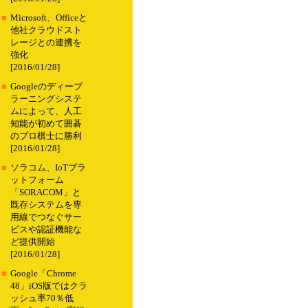
■
Microsoft、Officeと
他社クラウドスト
レージとの連携を
強化
[2016/01/28]
■
Googleのディープ
ラーニングシステ
ムによって、人工
知能が初めて囲碁
のプロ棋士に勝利
[2016/01/28]
■
ソラコム、IoTプラ
ットフォーム
「SORACOM」と
既存システムを専
用線でつなぐサー
ビスや認証機能な
ど提供開始
[2016/01/28]
■
Google「Chrome
48」iOS版ではクラ
ッシュ率70％低