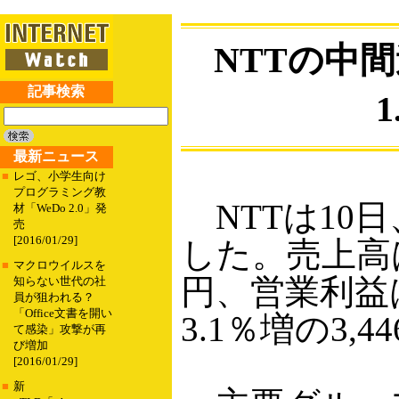
NTTの中
記事検索
最新ニュース
■
レゴ、小学生向け
プログラミング教
NTTは10日
材「WeDo 2.0」発
売
[2016/01/29]
した。売上高は
■
マクロウイルスを
円、営業利益は
知らない世代の社
員が狙われる？
「Office文書を開い
3.1％増の3,
て感染」攻撃が再
び増加
[2016/01/29]
■
新