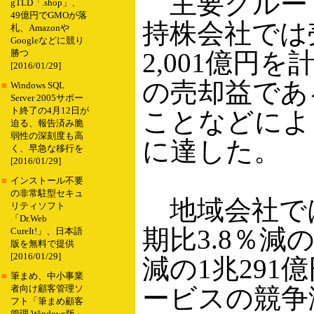
主要グループ
gTLD「.shop」、
49億円でGMOが落
持株会社では
札、Amazonや
Googleなどに競り
2,001億円
勝つ
[2016/01/29]
の売却益である
■
Windows SQL
Server 2005サポー
ト終了の4月12日が
ことなどにより
迫る、報告済み脆
弱性の深刻度も高
に達した。
く、早急な移行を
[2016/01/29]
■
インストール不要
の非常駐型セキュ
地域会社では
リティソフト
「Dr.Web
期比3.8％減の
CureIt!」、日本語
版を無料で提供
[2016/01/29]
減の1兆29
■
筆まめ、中小事業
ービスの競争
者向け顧客管理ソ
フト「筆まめ顧客