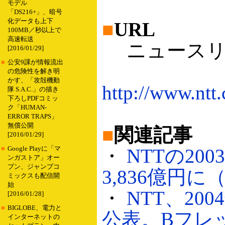
モデル
「DS216+」、暗号
化データも上下
■
URL
100MB／秒以上で
高速転送
ニュースリ
[2016/01/29]
■
公安9課が情報流出
の危険性を解き明
かす、「攻殻機動
http://www.ntt
隊 S.A.C.」の描き
下ろしPDFコミッ
ク「HUMAN-
ERROR TRAPS」
無償公開
■
関連記事
[2016/01/29]
■
Google Playに「マ
・
NTTの2
ンガストア」オー
プン、ジャンプコ
3,836億円に（2
ミックスも配信開
始
・
NTT、2
[2016/01/28]
■
BIGLOBE、電力と
公表。Bフレッツ
インターネットの