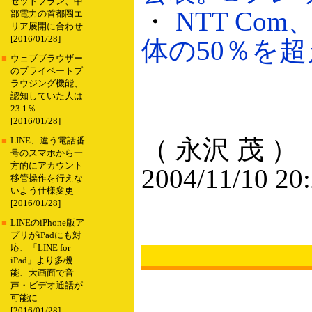
セットプラン、中
・
NTT C
部電力の首都圏エ
リア展開に合わせ
[2016/01/28]
体の50％を超え
■
ウェブブラウザー
のプライベートブ
ラウジング機能、
認知していた人は
23.1％
[2016/01/28]
（ 永沢 茂 ）
■
LINE、違う電話番
号のスマホから一
方的にアカウント
2004/11/10 20
移管操作を行えな
いよう仕様変更
[2016/01/28]
■
LINEのiPhone版ア
プリがiPadにも対
応、「LINE for
iPad」より多機
能、大画面で音
声・ビデオ通話が
可能に
[2016/01/28]