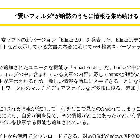
“賢いフォルダ”が暗黙のうちに情報を集め続ける「bli
検索ソフトの新バージョン「blinkx 2.0」を発表した。bli
サイトなど表示している文書の内容に応じてWeb検索をパーソ
で追加されたユニークな機能が「Smart Folder」だ。blinkxの
ォルダの中に含まれている文章の内容に応じてblinkxが暗
トが表示されるため、新しい情報を簡単に入手できることにな
Pネットワーク内のマルチメディアファイルなど多岐に渡る。追
に追加される情報が増加して、何をどこで見たのか忘れてしまうこ
れた。これにより、自分が何を見て、その情報がどこにあったかと
ファイルを検索する機能も追加されている。
ebサイトから無料でダウンロードできる。対応OSはWindows X