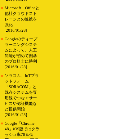
■
Microsoft、Officeと
他社クラウドスト
レージとの連携を
強化
[2016/01/28]
■
Googleのディープ
ラーニングシステ
ムによって、人工
知能が初めて囲碁
のプロ棋士に勝利
[2016/01/28]
■
ソラコム、IoTプラ
ットフォーム
「SORACOM」と
既存システムを専
用線でつなぐサー
ビスや認証機能な
ど提供開始
[2016/01/28]
■
Google「Chrome
48」iOS版ではクラ
ッシュ率70％低