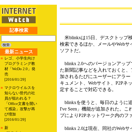
記事検索
米blinkxは15日、デスクトップ
検索できるほか、メールやWeb
ソフトだ。
最新ニュース
■
レゴ、小学生向け
blinkx 2.0へのバージョンアップ
プログラミング教
材「WeDo 2.0」発
た新聞記事などを入れておくと、フ
売
加されるたびにユーザーにアラー
[2016/01/29]
キュメント、Webサイト、P2
■
マクロウイルスを
定することで対応できる。
知らない世代の社
員が狙われる？
blinkxを使うと、毎日のよう
「Office文書を開い
I've Seen」機能が追加さ
て感染」攻撃が再
び増加
プによりP2Pネットワーク内の
[2016/01/29]
■
新
blinkx 2.0は現在、同社のW