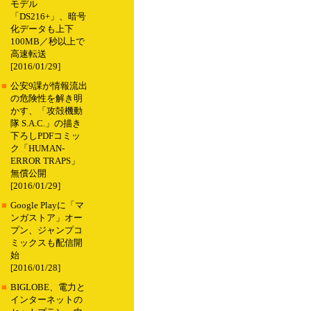
モデル
「DS216+」、暗号
化データも上下
100MB／秒以上で
高速転送
[2016/01/29]
■
公安9課が情報流出
の危険性を解き明
かす、「攻殻機動
隊 S.A.C.」の描き
下ろしPDFコミッ
ク「HUMAN-
ERROR TRAPS」
無償公開
[2016/01/29]
■
Google Playに「マ
ンガストア」オー
プン、ジャンプコ
ミックスも配信開
始
[2016/01/28]
■
BIGLOBE、電力と
インターネットの