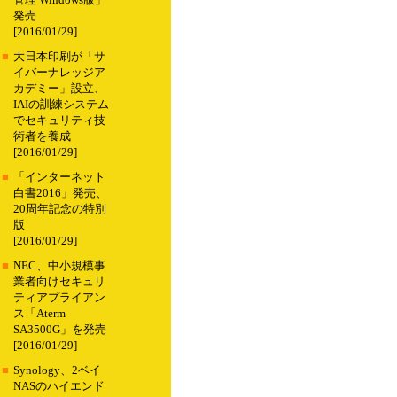
管理 Windows版」
発売
[2016/01/29]
■
大日本印刷が「サ
イバーナレッジア
カデミー」設立、
IAIの訓練システム
でセキュリティ技
術者を養成
[2016/01/29]
■
「インターネット
白書2016」発売、
20周年記念の特別
版
[2016/01/29]
■
NEC、中小規模事
業者向けセキュリ
ティアプライアン
ス「Aterm
SA3500G」を発売
[2016/01/29]
■
Synology、2ベイ
NASのハイエンド