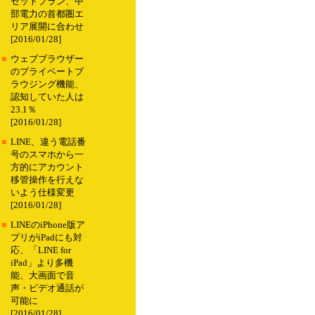
セットプラン、中
部電力の首都圏エ
リア展開に合わせ
[2016/01/28]
■
ウェブブラウザー
のプライベートブ
ラウジング機能、
認知していた人は
23.1％
[2016/01/28]
■
LINE、違う電話番
号のスマホから一
方的にアカウント
移管操作を行えな
いよう仕様変更
[2016/01/28]
■
LINEのiPhone版ア
プリがiPadにも対
応、「LINE for
iPad」より多機
能、大画面で音
声・ビデオ通話が
可能に
[2016/01/28]