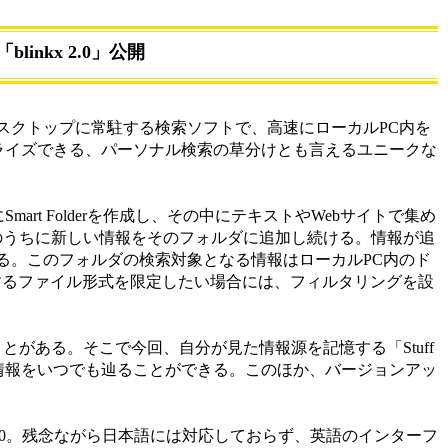
nkx 2.0」公開
nkxはデスクトップに常駐する検索ソフトで、高速にローカルPC内を
ナライズできる、パーソナル検索の草分けとも言えるユニークな
中にSmart Folderを作成し、その中にテキストやWebサイトで集め
黙のうちに新しい情報をそのフォルダに追加し続ける。情報が追
る。このフォルダの検索対象となる情報はローカルPC内のド
加するファイル形式を限定したい場合には、フィルタリングを設
とがある。そこで今回、自分が見た情報源を記憶する「Stuff
いう情報をいつでも辿ることができる。このほか、バージョンアッ
P/2000。残念ながら日本語には対応しておらず、英語のインターフ