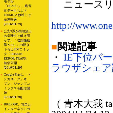
ニュースリ
モデル
「DS216+」、暗号
化データも上下
100MB／秒以上で
高速転送
http://www.one
[2016/01/29]
■
公安9課が情報流出
の危険性を解き明
かす、「攻殻機動
■
関連記事
隊 S.A.C.」の描き
下ろしPDFコミッ
・
IE下位バ
ク「HUMAN-
ERROR TRAPS」
無償公開
ラウザシェア調査
[2016/01/29]
■
Google Playに「マ
ンガストア」オー
プン、ジャンプコ
ミックスも配信開
始
[2016/01/28]
（ 青木大我 taig
■
BIGLOBE、電力と
インターネットの