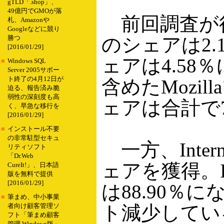
gTLD「.shop」、
49億円でGMOが落
前回調査が行な
札、Amazonや
Googleなどに競り
のシェアは2.
勝つ
[2016/01/29]
ェアは4.58
■
Windows SQL
Server 2005サポー
ト終了の4月12日が
含めたMozi
迫る、報告済み脆
弱性の深刻度も高
ェアは合計で7
く、早急な移行を
[2016/01/29]
■
インストール不要
の非常駐型セキュ
一方、Interne
リティソフト
「Dr.Web
ェアを獲得。
CureIt!」、日本語
版を無料で提供
[2016/01/29]
は88.90％
■
筆まめ、中小事業
ト減少してい
者向け顧客管理ソ
フト「筆まめ顧客