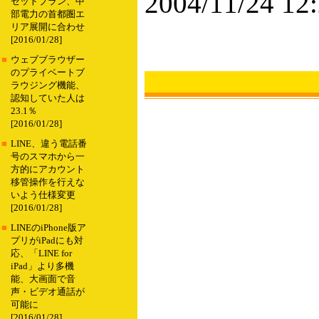
2004/11/24 12
セットプラン、中
部電力の首都圏エ
リア展開に合わせ
[2016/01/28]
■
ウェブブラウザー
のプライベートブ
ラウジング機能、
認知していた人は
23.1％
[2016/01/28]
■
LINE、違う電話番
号のスマホから一
方的にアカウント
移管操作を行えな
いよう仕様変更
[2016/01/28]
■
LINEのiPhone版ア
プリがiPadにも対
応、「LINE for
iPad」より多機
能、大画面で音
声・ビデオ通話が
可能に
[2016/01/28]