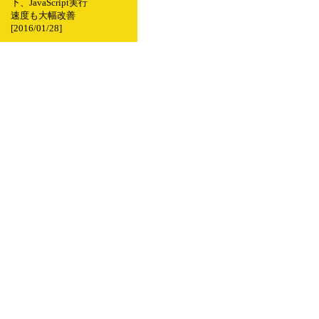
下、JavaScript実行
速度も大幅改善
[2016/01/28]