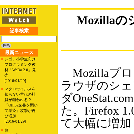
Mozill
記事検索
最新ニュース
■
レゴ、小学生向け
プログラミング教
Mozilla
材「WeDo 2.0」発
売
[2016/01/29]
ラウザのシェ
■
マクロウイルスを
ダOneSta
知らない世代の社
員が狙われる？
「Office文書を開い
た。Firefo
て感染」攻撃が再
び増加
て大幅に増加
[2016/01/29]
■
新