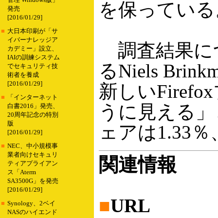
管理 Windows版」
を保っている
発売
[2016/01/29]
■
大日本印刷が「サ
イバーナレッジア
調査結果につい
カデミー」設立、
IAIの訓練システム
るNiels Br
でセキュリティ技
術者を養成
[2016/01/29]
新しいFire
■
「インターネット
うに見える」
白書2016」発売、
20周年記念の特別
版
ェアは1.33％、
[2016/01/29]
■
NEC、中小規模事
業者向けセキュリ
関連情報
ティアプライアン
ス「Aterm
SA3500G」を発売
[2016/01/29]
■
URL
■
Synology、2ベイ
NASのハイエンド