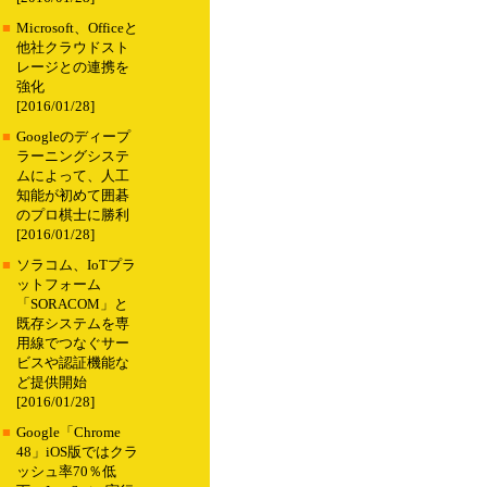
■
Microsoft、Officeと
他社クラウドスト
レージとの連携を
強化
[2016/01/28]
■
Googleのディープ
ラーニングシステ
ムによって、人工
知能が初めて囲碁
のプロ棋士に勝利
[2016/01/28]
■
ソラコム、IoTプラ
ットフォーム
「SORACOM」と
既存システムを専
用線でつなぐサー
ビスや認証機能な
ど提供開始
[2016/01/28]
■
Google「Chrome
48」iOS版ではクラ
ッシュ率70％低