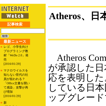
Atheros、
記事検索
最新ニュース
■
レゴ、小学生向け
プログラミング教
Atheros C
材「WeDo 2.0」発
売
[2016/01/29]
が承認した日本
■
マクロウイルスを
応を表明した。
知らない世代の社
員が狙われる？
「Office文書を開い
している日本
て感染」攻撃が再
び増加
ップグレードで
[2016/01/29]
■
新