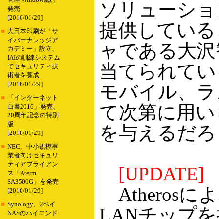
管理 Windows版」
ソリューショ
発売
[2016/01/29]
提供していると
■
大日本印刷が「サ
イバーナレッジア
ャである大沢智
カデミー」設立、
IAIの訓練システム
当てられてい
でセキュリティ技
術者を養成
[2016/01/29]
モバイル、ラ
■
「インターネット
て次第に用い
白書2016」発売、
20周年記念の特別
版
を与えるだろ
[2016/01/29]
■
NEC、中小規模事
業者向けセキュリ
ティアプライアン
[UPDATE]
ス「Aterm
SA3500G」を発売
Atheros
[2016/01/29]
■
Synology、2ベイ
LANチップを搭
NASのハイエンド