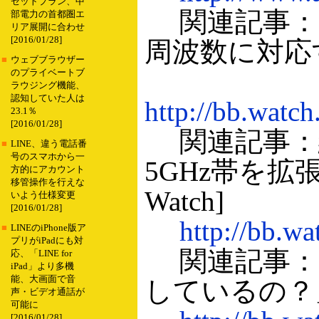
セットプラン、中
関連記事：アセ
部電力の首都圏エ
リア展開に合わせ
[2016/01/28]
周波数に対応する
■
ウェブブラウザー
のプライベートブ
ラウジング機能、
認知していた人は
http://bb.watc
23.1％
[2016/01/28]
関連記事：総
■
LINE、違う電話番
号のスマホから一
5GHz帯を拡張
方的にアカウント
移管操作を行えな
Watch]
いよう仕様変更
[2016/01/28]
http://bb.w
■
LINEのiPhone版ア
プリがiPadにも対
関連記事：その4
応、「LINE for
iPad」より多機
能、大画面で音
しているの？」[B
声・ビデオ通話が
可能に
[2016/01/28]