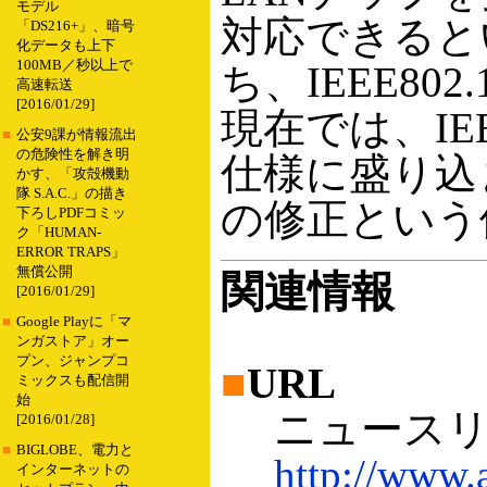
モデル
対応できるとい
「DS216+」、暗号
化データも上下
100MB／秒以上で
ち、IEEE8
高速転送
[2016/01/29]
現在では、IEEE
■
公安9課が情報流出
の危険性を解き明
仕様に盛り込ま
かす、「攻殻機動
隊 S.A.C.」の描き
の修正という
下ろしPDFコミッ
ク「HUMAN-
ERROR TRAPS」
無償公開
関連情報
[2016/01/29]
■
Google Playに「マ
ンガストア」オー
プン、ジャンプコ
■
URL
ミックスも配信開
始
ニュースリ
[2016/01/28]
■
BIGLOBE、電力と
http://www.
インターネットの