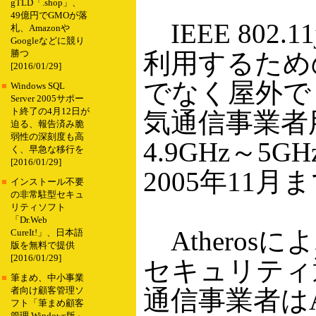
gTLD「.shop」、
49億円でGMOが落
IEEE 802
札、Amazonや
Googleなどに競り
利用するための
勝つ
[2016/01/29]
でなく屋外で
■
Windows SQL
Server 2005サポー
ト終了の4月12日が
気通信事業者
迫る、報告済み脆
弱性の深刻度も高
4.9GHz～
く、早急な移行を
[2016/01/29]
2005年11
■
インストール不要
の非常駐型セキュ
リティソフト
「Dr.Web
Atheros
CureIt!」、日本語
版を無料で提供
[2016/01/29]
セキュリティ
■
筆まめ、中小事業
通信事業者はA
者向け顧客管理ソ
フト「筆まめ顧客