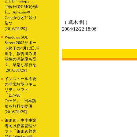
gTLD「.shop」、
49億円でGMOが落
札、Amazonや
Googleなどに競り
（ 鷹木 創 ）
勝つ
2004/12/22 18:06
[2016/01/29]
■
Windows SQL
Server 2005サポー
ト終了の4月12日が
迫る、報告済み脆
弱性の深刻度も高
く、早急な移行を
[2016/01/29]
■
インストール不要
の非常駐型セキュ
リティソフト
「Dr.Web
CureIt!」、日本語
版を無料で提供
[2016/01/29]
■
筆まめ、中小事業
者向け顧客管理ソ
フト「筆まめ顧客