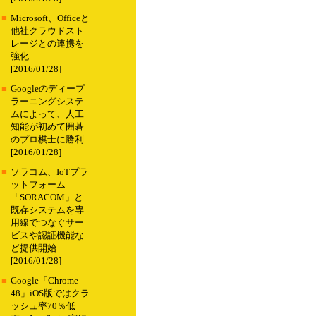
■
Microsoft、Officeと
他社クラウドスト
レージとの連携を
強化
[2016/01/28]
■
Googleのディープ
ラーニングシステ
ムによって、人工
知能が初めて囲碁
のプロ棋士に勝利
[2016/01/28]
■
ソラコム、IoTプラ
ットフォーム
「SORACOM」と
既存システムを専
用線でつなぐサー
ビスや認証機能な
ど提供開始
[2016/01/28]
■
Google「Chrome
48」iOS版ではクラ
ッシュ率70％低