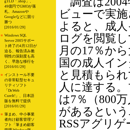
調査は200
gTLD「.shop」、
49億円でGMOが落
ビューで実施
札、Amazonや
Googleなどに競り
よると、成人
勝つ
[2016/01/29]
ログを閲覧し
■
Windows SQL
Server 2005サポー
ト終了の4月12日が
月の17％か
迫る、報告済み脆
弱性の深刻度も高
国の成人インタ
く、早急な移行を
[2016/01/29]
と見積もられ
■
インストール不要
の非常駐型セキュ
人に達する。
リティソフト
「Dr.Web
は7％（80
CureIt!」、日本語
版を無料で提供
[2016/01/29]
があるという
■
筆まめ、中小事業
RSSアグリ
者向け顧客管理ソ
フト「筆まめ顧客