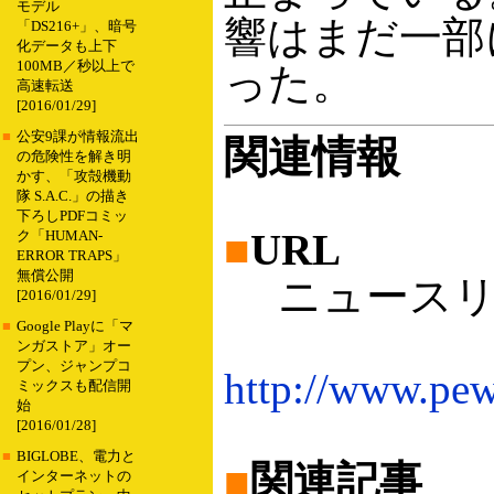
モデル
響はまだ一部
「DS216+」、暗号
化データも上下
100MB／秒以上で
った。
高速転送
[2016/01/29]
■
公安9課が情報流出
関連情報
の危険性を解き明
かす、「攻殻機動
隊 S.A.C.」の描き
下ろしPDFコミッ
■
URL
ク「HUMAN-
ERROR TRAPS」
無償公開
ニュースリリ
[2016/01/29]
■
Google Playに「マ
ンガストア」オー
プン、ジャンプコ
http://www.pew
ミックスも配信開
始
[2016/01/28]
■
BIGLOBE、電力と
■
関連記事
インターネットの