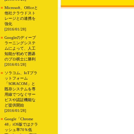
■
Microsoft、Officeと
他社クラウドスト
レージとの連携を
強化
[2016/01/28]
■
Googleのディープ
ラーニングシステ
ムによって、人工
知能が初めて囲碁
のプロ棋士に勝利
[2016/01/28]
■
ソラコム、IoTプラ
ットフォーム
「SORACOM」と
既存システムを専
用線でつなぐサー
ビスや認証機能な
ど提供開始
[2016/01/28]
■
Google「Chrome
48」iOS版ではクラ
ッシュ率70％低