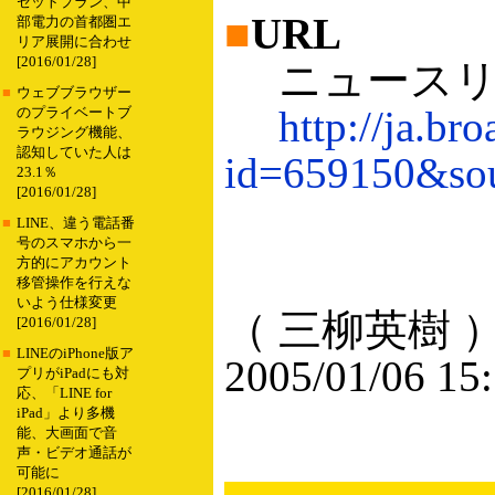
セットプラン、中
■
URL
部電力の首都圏エ
リア展開に合わせ
[2016/01/28]
ニュースリ
■
ウェブブラウザー
http://ja.br
のプライベートブ
ラウジング機能、
認知していた人は
id=659150&so
23.1％
[2016/01/28]
■
LINE、違う電話番
号のスマホから一
方的にアカウント
移管操作を行えな
いよう仕様変更
（ 三柳英樹 
[2016/01/28]
■
LINEのiPhone版ア
2005/01/06 15
プリがiPadにも対
応、「LINE for
iPad」より多機
能、大画面で音
声・ビデオ通話が
可能に
[2016/01/28]