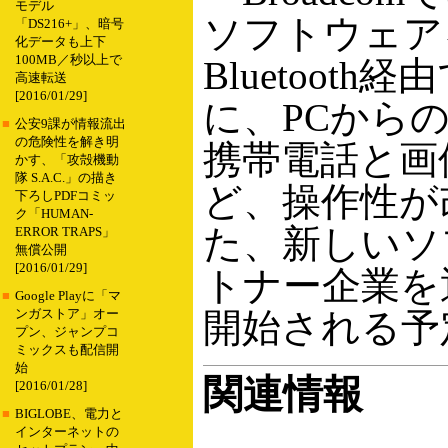
モデル
ソフトウェア
「DS216+」、暗号
化データも上下
100MB／秒以上で
Bluetoo
高速転送
[2016/01/29]
に、PCから
■
公安9課が情報流出
の危険性を解き明
携帯電話と画
かす、「攻殻機動
隊 S.A.C.」の描き
ど、操作性が
下ろしPDFコミッ
ク「HUMAN-
た、新しいソフ
ERROR TRAPS」
無償公開
[2016/01/29]
トナー企業を
■
Google Playに「マ
開始される予
ンガストア」オー
プン、ジャンプコ
ミックスも配信開
始
関連情報
[2016/01/28]
■
BIGLOBE、電力と
インターネットの