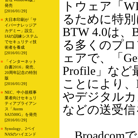
管理 Windows版」
トウェア「WID
発売
[2016/01/29]
るために特別
■
大日本印刷が「サ
イバーナレッジア
BTW 4.0は
カデミー」設立、
IAIの訓練システム
る多くのプロ
でセキュリティ技
術者を養成
[2016/01/29]
ェアで、「Generic
■
「インターネット
Profile
白書2016」発売、
20周年記念の特別
版
ことにより、B
[2016/01/29]
やデジタルカ
■
NEC、中小規模事
業者向けセキュリ
ティアプライアン
などの送受信
ス「Aterm
SA3500G」を発売
[2016/01/29]
■
Synology、2ベイ
Broadco
NASのハイエンド