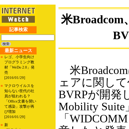
米Broadco
記事検索
BV
最新ニュース
■
レゴ、小学生向け
プログラミング教
米Broadcom
材「WeDo 2.0」発
売
[2016/01/29]
ェアに関して仏B
■
マクロウイルスを
BVRPが開発した「
知らない世代の社
員が狙われる？
「Office文書を開い
Mobility Su
て感染」攻撃が再
び増加
「WIDCOM
[2016/01/29]
■
新