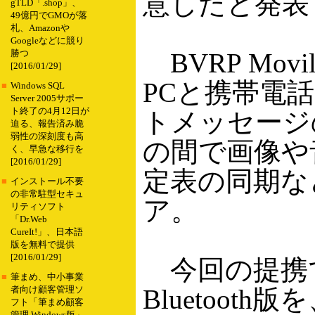
意したと発表
gTLD「.shop」、
49億円でGMOが落
札、Amazonや
Googleなどに競り
BVRP Movile 
勝つ
[2016/01/29]
PCと携帯電
■
Windows SQL
Server 2005サポー
ト終了の4月12日が
トメッセージ
迫る、報告済み脆
弱性の深刻度も高
の間で画像や
く、早急な移行を
[2016/01/29]
定表の同期な
■
インストール不要
の非常駐型セキュ
ア。
リティソフト
「Dr.Web
CureIt!」、日本語
版を無料で提供
[2016/01/29]
今回の提携
■
筆まめ、中小事業
Bluetooth版
者向け顧客管理ソ
フト「筆まめ顧客