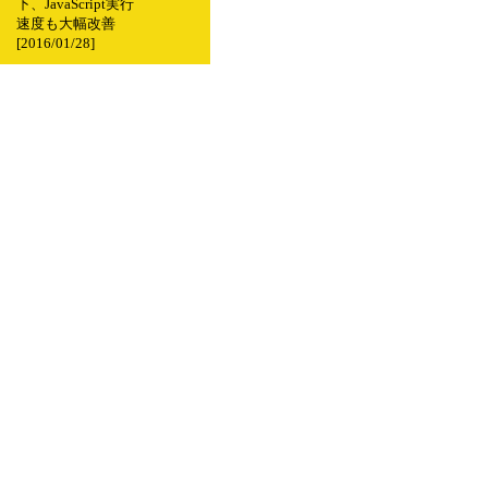
下、JavaScript実行
速度も大幅改善
[2016/01/28]