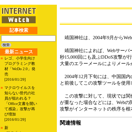
記事検索
靖国神社は、2004年9月からW
靖国神社によれば、Webサーバー
最新ニュース
秒15,000回にも及ぶDDoS攻
■
レゴ、小学生向け
大量のエラーメールによりメール
プログラミング教
材「WeDo 2.0」発
売
2004年12月下旬には、中国
[2016/01/29]
と前後してこの攻撃ツールを使用
■
マクロウイルスを
知らない世代の社
この攻撃に対して、現状では関係
員が狙われる？
が重なった場合などには、Web
「Office文書を開い
攻撃がインターネットの秩序を根
て感染」攻撃が再
び増加
[2016/01/29]
関連情報
■
新