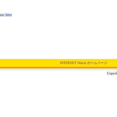
ase.htm
INTERNET Watch ホームページ
Copyri