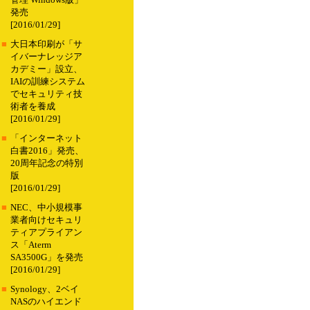
管理 Windows版」
発売
[2016/01/29]
■
大日本印刷が「サ
イバーナレッジア
カデミー」設立、
IAIの訓練システム
でセキュリティ技
術者を養成
[2016/01/29]
■
「インターネット
白書2016」発売、
20周年記念の特別
版
[2016/01/29]
■
NEC、中小規模事
業者向けセキュリ
ティアプライアン
ス「Aterm
SA3500G」を発売
[2016/01/29]
■
Synology、2ベイ
NASのハイエンド