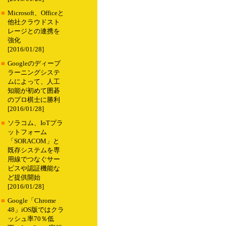
■
Microsoft、Officeと
他社クラウドスト
レージとの連携を
強化
[2016/01/28]
■
Googleのディープ
ラーニングシステ
ムによって、人工
知能が初めて囲碁
のプロ棋士に勝利
[2016/01/28]
■
ソラコム、IoTプラ
ットフォーム
「SORACOM」と
既存システムを専
用線でつなぐサー
ビスや認証機能な
ど提供開始
[2016/01/28]
■
Google「Chrome
48」iOS版ではクラ
ッシュ率70％低