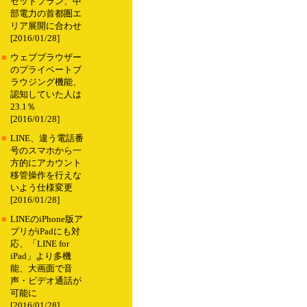
セットプラン、中
部電力の首都圏エ
リア展開に合わせ
[2016/01/28]
■
ウェブブラウザー
のプライベートブ
ラウジング機能、
認知していた人は
23.1％
[2016/01/28]
■
LINE、違う電話番
号のスマホから一
方的にアカウント
移管操作を行えな
いよう仕様変更
[2016/01/28]
■
LINEのiPhone版ア
プリがiPadにも対
応、「LINE for
iPad」より多機
能、大画面で音
声・ビデオ通話が
可能に
[2016/01/28]