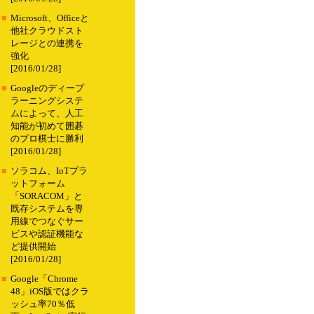
■
Microsoft、Officeと
他社クラウドスト
レージとの連携を
強化
[2016/01/28]
■
Googleのディープ
ラーニングシステ
ムによって、人工
知能が初めて囲碁
のプロ棋士に勝利
[2016/01/28]
■
ソラコム、IoTプラ
ットフォーム
「SORACOM」と
既存システムを専
用線でつなぐサー
ビスや認証機能な
ど提供開始
[2016/01/28]
■
Google「Chrome
48」iOS版ではクラ
ッシュ率70％低