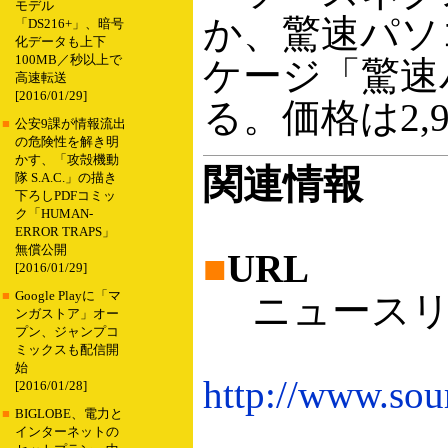
モデル
か、驚速パソ
「DS216+」、暗号
化データも上下
100MB／秒以上で
ケージ「驚速
高速転送
[2016/01/29]
る。価格は2,9
■
公安9課が情報流出
の危険性を解き明
かす、「攻殻機動
関連情報
隊 S.A.C.」の描き
下ろしPDFコミッ
ク「HUMAN-
ERROR TRAPS」
無償公開
■
URL
[2016/01/29]
■
Google Playに「マ
ニュースリ
ンガストア」オー
プン、ジャンプコ
ミックスも配信開
始
http://www.sou
[2016/01/28]
■
BIGLOBE、電力と
インターネットの