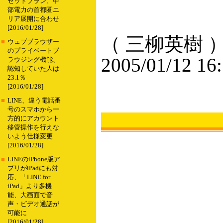
セットプラン、中
部電力の首都圏エ
リア展開に合わせ
[2016/01/28]
（ 三柳英樹 
■
ウェブブラウザー
のプライベートブ
2005/01/12 16
ラウジング機能、
認知していた人は
23.1％
[2016/01/28]
■
LINE、違う電話番
号のスマホから一
方的にアカウント
移管操作を行えな
いよう仕様変更
[2016/01/28]
■
LINEのiPhone版ア
プリがiPadにも対
応、「LINE for
iPad」より多機
能、大画面で音
声・ビデオ通話が
可能に
[2016/01/28]