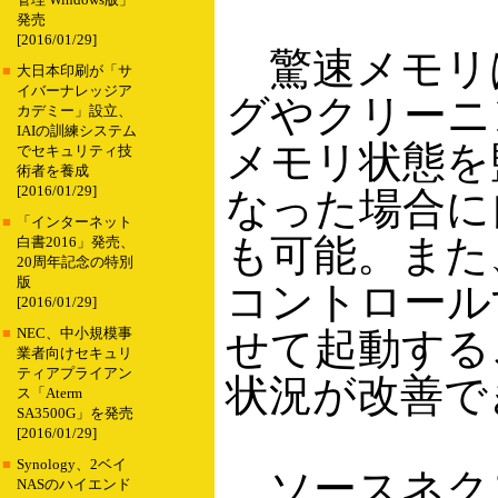
管理 Windows版」
発売
[2016/01/29]
驚速メモリは
■
大日本印刷が「サ
イバーナレッジア
グやクリーニ
カデミー」設立、
IAIの訓練システム
メモリ状態を
でセキュリティ技
術者を養成
[2016/01/29]
なった場合に
■
「インターネット
も可能。また
白書2016」発売、
20周年記念の特別
版
コントロール
[2016/01/29]
せて起動するこ
■
NEC、中小規模事
業者向けセキュリ
ティアプライアン
状況が改善で
ス「Aterm
SA3500G」を発売
[2016/01/29]
■
Synology、2ベイ
ソースネク
NASのハイエンド