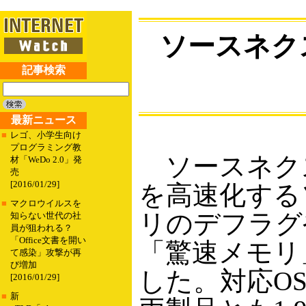
ソースネク
記事検索
最新ニュース
■
レゴ、小学生向け
プログラミング教
ソースネクスト
材「WeDo 2.0」発
売
[2016/01/29]
を高速化する
■
マクロウイルスを
リのデフラグ
知らない世代の社
員が狙われる？
「Office文書を開い
「驚速メモリ
て感染」攻撃が再
び増加
した。対応OSはW
[2016/01/29]
■
新