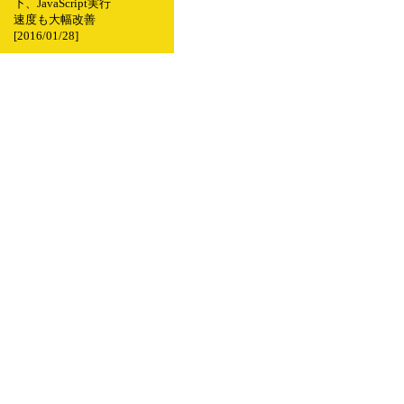
下、JavaScript実行
速度も大幅改善
[2016/01/28]