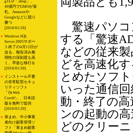
両製品とも1,9
gTLD「.shop」、
49億円でGMOが落
札、Amazonや
Googleなどに競り
驚速パソコ
勝つ
[2016/01/29]
する「驚速ADS
■
Windows SQL
Server 2005サポー
ト終了の4月12日が
などの従来製品
迫る、報告済み脆
弱性の深刻度も高
どを高速化す
く、早急な移行を
[2016/01/29]
とめたソフトウ
■
インストール不要
の非常駐型セキュ
いった通信回線
リティソフト
「Dr.Web
動・終了の高速
CureIt!」、日本語
版を無料で提供
[2016/01/29]
ンの起動の高
■
筆まめ、中小事業
どのクリーニ
者向け顧客管理ソ
フト「筆まめ顧客