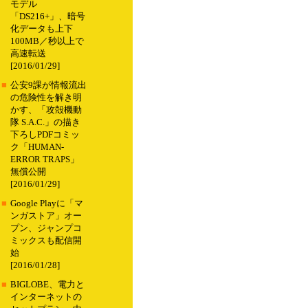
モデル
「DS216+」、暗号
化データも上下
100MB／秒以上で
高速転送
[2016/01/29]
■
公安9課が情報流出
の危険性を解き明
かす、「攻殻機動
隊 S.A.C.」の描き
下ろしPDFコミッ
ク「HUMAN-
ERROR TRAPS」
無償公開
[2016/01/29]
■
Google Playに「マ
ンガストア」オー
プン、ジャンプコ
ミックスも配信開
始
[2016/01/28]
■
BIGLOBE、電力と
インターネットの