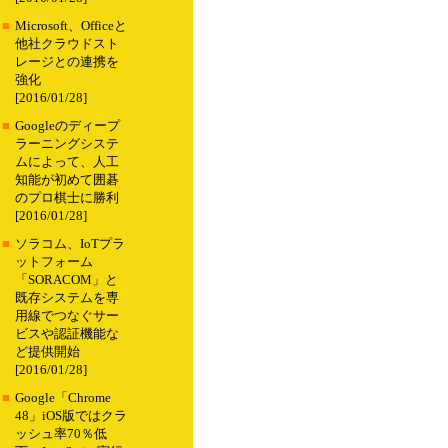
■
Microsoft、Officeと
他社クラウドスト
レージとの連携を
強化
[2016/01/28]
■
Googleのディープ
ラーニングシステ
ムによって、人工
知能が初めて囲碁
のプロ棋士に勝利
[2016/01/28]
■
ソラコム、IoTプラ
ットフォーム
「SORACOM」と
既存システムを専
用線でつなぐサー
ビスや認証機能な
ど提供開始
[2016/01/28]
■
Google「Chrome
48」iOS版ではクラ
ッシュ率70％低