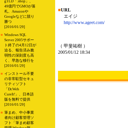
gTLD「.shop」、
49億円でGMOが落
■
URL
札、Amazonや
エイジ
Googleなどに競り
勝つ
http://www.ageet.com/
[2016/01/29]
■
Windows SQL
Server 2005サポー
ト終了の4月12日が
（ 甲斐祐樹 ）
迫る、報告済み脆
2005/01/12 18:34
弱性の深刻度も高
く、早急な移行を
[2016/01/29]
■
インストール不要
の非常駐型セキュ
リティソフト
「Dr.Web
CureIt!」、日本語
版を無料で提供
[2016/01/29]
■
筆まめ、中小事業
者向け顧客管理ソ
フト「筆まめ顧客