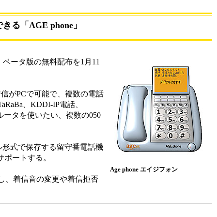
る「AGE phone」
」ベータ版の無料配布を1月11
発着信がPCで可能で、複数の電話
aBa、KDDI-IP電話、
のルータを使いたい、複数の050
イル形式で保存する留守番電話機
能もサポートする。
Age phone エイジフォン
除し、着信音の変更や着信拒否