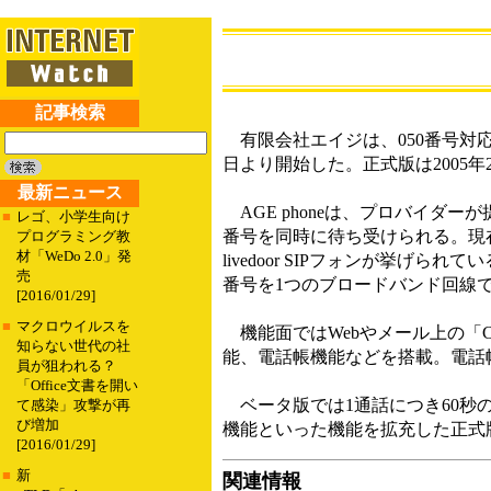
記事検索
有限会社エイジは、050番号対応の
日より開始した。正式版は2005年
最新ニュース
AGE phoneは、プロバイダー
■
レゴ、小学生向け
番号を同時に待ち受けられる。現在のと
プログラミング教
材「WeDo 2.0」発
livedoor SIPフォンが挙
売
番号を1つのブロードバンド回線
[2016/01/29]
■
マクロウイルスを
機能面ではWebやメール上の「C
知らない世代の社
能、電話帳機能などを搭載。電話帳機能は
員が狙われる？
「Office文書を開い
ベータ版では1通話につき60秒の
て感染」攻撃が再
び増加
機能といった機能を拡充した正式
[2016/01/29]
■
新
関連情報