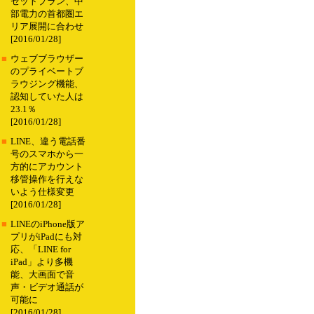
セットプラン、中
部電力の首都圏エ
リア展開に合わせ
[2016/01/28]
■
ウェブブラウザー
のプライベートブ
ラウジング機能、
認知していた人は
23.1％
[2016/01/28]
■
LINE、違う電話番
号のスマホから一
方的にアカウント
移管操作を行えな
いよう仕様変更
[2016/01/28]
■
LINEのiPhone版ア
プリがiPadにも対
応、「LINE for
iPad」より多機
能、大画面で音
声・ビデオ通話が
可能に
[2016/01/28]