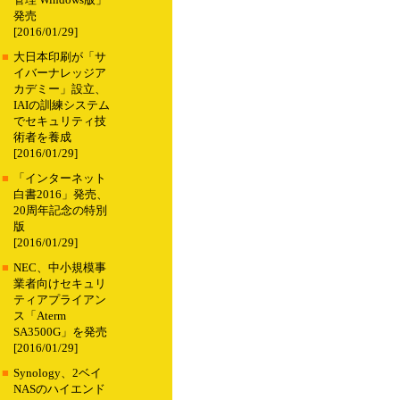
管理 Windows版」
発売
[2016/01/29]
■
大日本印刷が「サ
イバーナレッジア
カデミー」設立、
IAIの訓練システム
でセキュリティ技
術者を養成
[2016/01/29]
■
「インターネット
白書2016」発売、
20周年記念の特別
版
[2016/01/29]
■
NEC、中小規模事
業者向けセキュリ
ティアプライアン
ス「Aterm
SA3500G」を発売
[2016/01/29]
■
Synology、2ベイ
NASのハイエンド