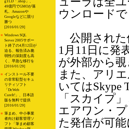
ューラは全ユ
gTLD「.shop」、
49億円でGMOが落
ウンロードで
札、Amazonや
Googleなどに競り
勝つ
[2016/01/29]
公開された修正
■
Windows SQL
Server 2005サポー
ト終了の4月12日が
1月11日に
迫る、報告済み脆
弱性の深刻度も高
が外部から覗
く、早急な移行を
[2016/01/29]
また、アリエ
■
インストール不要
の非常駐型セキュ
いてはSkype T
リティソフト
「Dr.Web
「スカイプ」
CureIt!」、日本語
版を無料で提供
[2016/01/29]
エアワン・プ
■
筆まめ、中小事業
た発信が可能
者向け顧客管理ソ
フト「筆まめ顧客