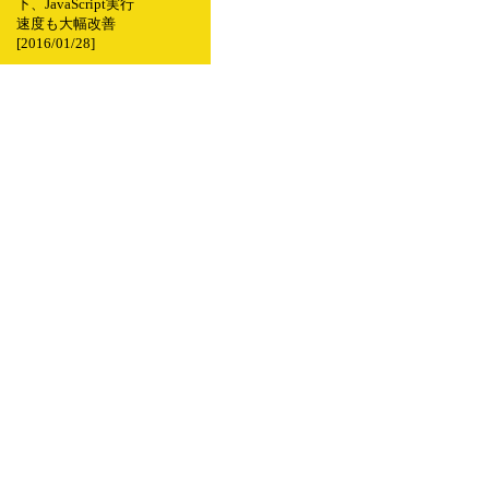
下、JavaScript実行
速度も大幅改善
[2016/01/28]