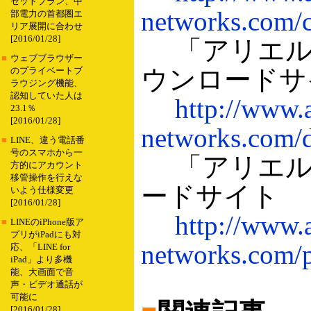
セットプラン、中
networks.com/
部電力の首都圏エ
リア展開に合わせ
[2016/01/28]
「アリエル
■
ウェブブラウザー
ウンロードサ
のプライベートブ
ラウジング機能、
認知していた人は
http://www.a
23.1％
[2016/01/28]
networks.com/
■
LINE、違う電話番
号のスマホから一
「アリエル
方的にアカウント
移管操作を行えな
ードサイト
いよう仕様変更
[2016/01/28]
http://www.a
■
LINEのiPhone版ア
プリがiPadにも対
networks.com/p
応、「LINE for
iPad」より多機
能、大画面で音
声・ビデオ通話が
可能に
[2016/01/28]