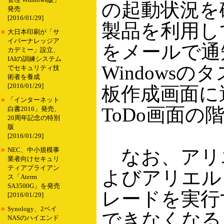
管理 Windows版」
の起動状況を
発売
[2016/01/29]
製品を利用し
■
大日本印刷が「サ
イバーナレッジア
をメールで通
カデミー」設立、
IAIの訓練システム
Windows
でセキュリティ技
術者を養成
[2016/01/29]
板作成画面に
■
「インターネット
ToDo画面
白書2016」発売、
20周年記念の特別
版
[2016/01/29]
なお、アリ
■
NEC、中小規模事
業者向けセキュリ
ティアプライアン
よびアリエル
ス「Aterm
SA3500G」を発売
レードを実行す
[2016/01/29]
■
Synology、2ベイ
できなくなる
NASのハイエンド