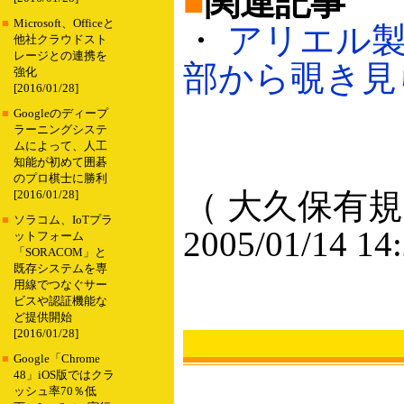
■
関連記事
■
Microsoft、Officeと
・
アリエル製
他社クラウドスト
レージとの連携を
部から覗き見られ
強化
[2016/01/28]
■
Googleのディープ
ラーニングシステ
ムによって、人工
知能が初めて囲碁
のプロ棋士に勝利
（ 大久保有規
[2016/01/28]
■
ソラコム、IoTプラ
2005/01/14 14
ットフォーム
「SORACOM」と
既存システムを専
用線でつなぐサー
ビスや認証機能な
ど提供開始
[2016/01/28]
■
Google「Chrome
48」iOS版ではクラ
ッシュ率70％低