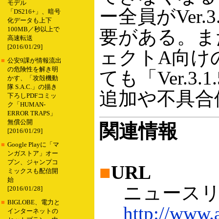
モデル
ー全員がVer
「DS216+」、暗号
化データも上下
100MB／秒以上で
要がある。ま
高速転送
[2016/01/29]
ェクトA向けのノ
■
公安9課が情報流出
の危険性を解き明
ても「Ver.
かす、「攻殻機動
隊 S.A.C.」の描き
追加や不具合
下ろしPDFコミッ
ク「HUMAN-
ERROR TRAPS」
無償公開
関連情報
[2016/01/29]
■
Google Playに「マ
ンガストア」オー
プン、ジャンプコ
■
URL
ミックスも配信開
始
ニュースリ
[2016/01/28]
■
BIGLOBE、電力と
http://www.a
インターネットの