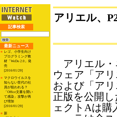
アリエル、P
記事検索
最新ニュース
■
レゴ、小学生向け
プログラミング教
アリエル・ネ
材「WeDo 2.0」発
売
[2016/01/29]
ウェア「アリ
■
マクロウイルスを
および「アリ
知らない世代の社
員が狙われる？
「Office文書を開い
正版を公開し
て感染」攻撃が再
び増加
ェクトAは購
[2016/01/29]
■
新