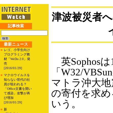
津波被災者
記事検索
最新ニュース
■
レゴ、小学生向け
プログラミング教
英Sophos
材「WeDo 2.0」発
売
[2016/01/29]
「W32/VB
■
マクロウイルスを
マトラ沖大地
知らない世代の社
員が狙われる？
「Office文書を開い
の寄付を求め
て感染」攻撃が再
び増加
いう。
[2016/01/29]
■
新