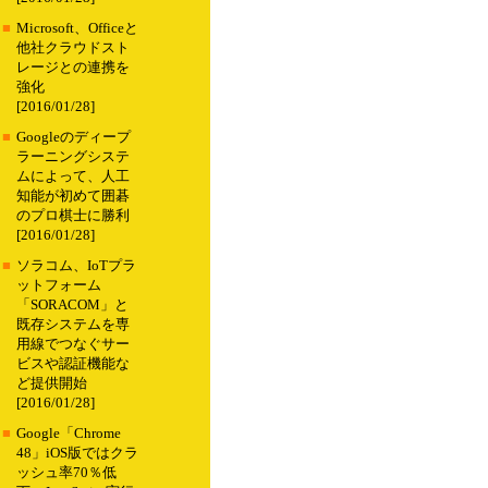
■
Microsoft、Officeと
他社クラウドスト
レージとの連携を
強化
[2016/01/28]
■
Googleのディープ
ラーニングシステ
ムによって、人工
知能が初めて囲碁
のプロ棋士に勝利
[2016/01/28]
■
ソラコム、IoTプラ
ットフォーム
「SORACOM」と
既存システムを専
用線でつなぐサー
ビスや認証機能な
ど提供開始
[2016/01/28]
■
Google「Chrome
48」iOS版ではクラ
ッシュ率70％低