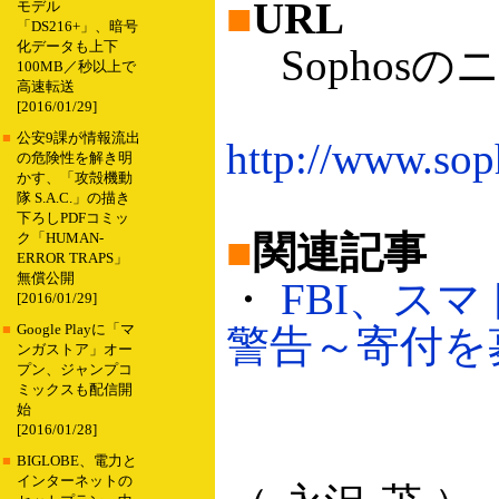
■
URL
モデル
「DS216+」、暗号
化データも上下
Sophos
100MB／秒以上で
高速転送
[2016/01/29]
■
公安9課が情報流出
http://www.sop
の危険性を解き明
かす、「攻殻機動
隊 S.A.C.」の描き
下ろしPDFコミッ
■
関連記事
ク「HUMAN-
ERROR TRAPS」
無償公開
・
FBI、ス
[2016/01/29]
■
Google Playに「マ
警告～寄付を募る
ンガストア」オー
プン、ジャンプコ
ミックスも配信開
始
[2016/01/28]
■
BIGLOBE、電力と
インターネットの