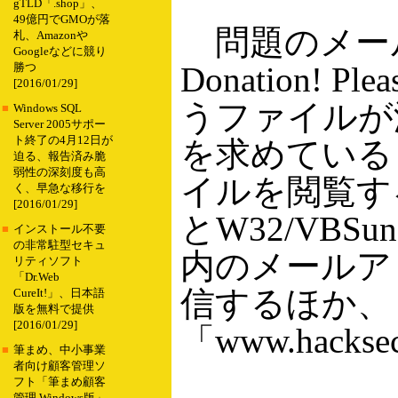
gTLD「.shop」、
49億円でGMOが落
問題のメール
札、Amazonや
Googleなどに競り
Donation! P
勝つ
[2016/01/29]
うファイルが
■
Windows SQL
Server 2005サポー
ト終了の4月12日が
を求めている
迫る、報告済み脆
弱性の深刻度も高
イルを閲覧す
く、早急な移行を
[2016/01/29]
とW32/VBS
■
インストール不要
の非常駐型セキュ
内のメールア
リティソフト
「Dr.Web
信するほか、
CureIt!」、日本語
版を無料で提供
[2016/01/29]
「www.hack
■
筆まめ、中小事業
者向け顧客管理ソ
フト「筆まめ顧客