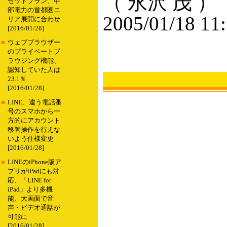
（ 永沢 茂 ）
セットプラン、中
部電力の首都圏エ
2005/01/18 11
リア展開に合わせ
[2016/01/28]
■
ウェブブラウザー
のプライベートブ
ラウジング機能、
認知していた人は
23.1％
[2016/01/28]
■
LINE、違う電話番
号のスマホから一
方的にアカウント
移管操作を行えな
いよう仕様変更
[2016/01/28]
■
LINEのiPhone版ア
プリがiPadにも対
応、「LINE for
iPad」より多機
能、大画面で音
声・ビデオ通話が
可能に
[2016/01/28]