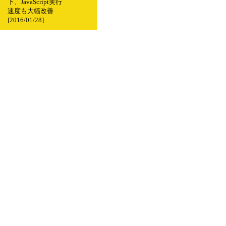
下、JavaScript実行
速度も大幅改善
[2016/01/28]