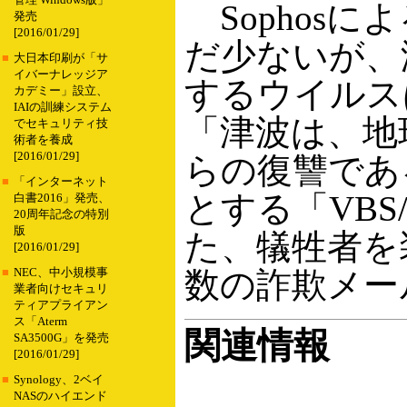
管理 Windows版」
Sophosによ
発売
[2016/01/29]
だ少ないが、
■
大日本印刷が「サ
イバーナレッジア
するウイルス
カデミー」設立、
IAIの訓練システム
「津波は、地
でセキュリティ技
術者を養成
[2016/01/29]
らの復讐であ
■
「インターネット
とする「VBS
白書2016」発売、
20周年記念の特別
版
た、犠牲者を
[2016/01/29]
数の詐欺メー
■
NEC、中小規模事
業者向けセキュリ
ティアプライアン
ス「Aterm
関連情報
SA3500G」を発売
[2016/01/29]
■
Synology、2ベイ
NASのハイエンド