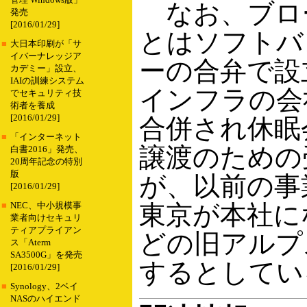
管理 Windows版」
なお、ブロ
発売
[2016/01/29]
とはソフトバンク
■
大日本印刷が「サ
イバーナレッジア
ーの合弁で設
カデミー」設立、
IAIの訓練システム
インフラの会
でセキュリティ技
術者を養成
[2016/01/29]
合併され休眠
■
「インターネット
譲渡のための
白書2016」発売、
20周年記念の特別
版
が、以前の事
[2016/01/29]
東京が本社に
■
NEC、中小規模事
業者向けセキュリ
ティアプライアン
どの旧アルプ
ス「Aterm
SA3500G」を発売
するとしてい
[2016/01/29]
■
Synology、2ベイ
NASのハイエンド