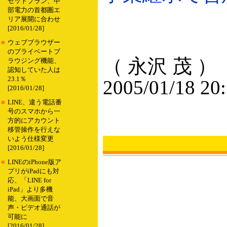
セットプラン、中
部電力の首都圏エ
リア展開に合わせ
[2016/01/28]
■
ウェブブラウザー
のプライベートブ
（ 永沢 茂 ）
ラウジング機能、
認知していた人は
23.1％
2005/01/18 20
[2016/01/28]
■
LINE、違う電話番
号のスマホから一
方的にアカウント
移管操作を行えな
いよう仕様変更
[2016/01/28]
■
LINEのiPhone版ア
プリがiPadにも対
応、「LINE for
iPad」より多機
能、大画面で音
声・ビデオ通話が
可能に
[2016/01/28]