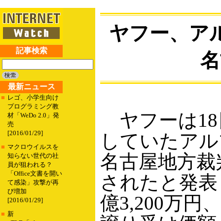
ヤフー、ア
記事検索
名
最新ニュース
■
レゴ、小学生向け
プログラミング教
ヤフーは18
材「WeDo 2.0」発
売
[2016/01/29]
していたアル
■
マクロウイルスを
名古屋地方裁
知らない世代の社
員が狙われる？
「Office文書を開い
されたと発表
て感染」攻撃が再
び増加
億3,200万
[2016/01/29]
■
新