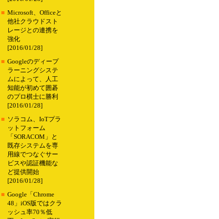
■
Microsoft、Officeと
他社クラウドスト
レージとの連携を
強化
[2016/01/28]
■
Googleのディープ
ラーニングシステ
ムによって、人工
知能が初めて囲碁
のプロ棋士に勝利
[2016/01/28]
■
ソラコム、IoTプラ
ットフォーム
「SORACOM」と
既存システムを専
用線でつなぐサー
ビスや認証機能な
ど提供開始
[2016/01/28]
■
Google「Chrome
48」iOS版ではクラ
ッシュ率70％低