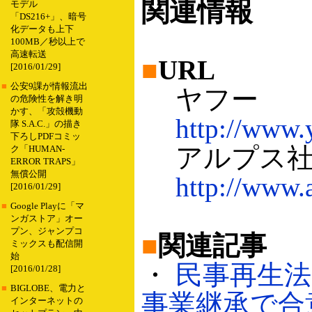
関連情報
モデル
「DS216+」、暗号
化データも上下
100MB／秒以上で
高速転送
■
URL
[2016/01/29]
■
公安9課が情報流出
ヤフー
の危険性を解き明
かす、「攻殻機動
http://www.
隊 S.A.C.」の描き
下ろしPDFコミッ
アルプス
ク「HUMAN-
ERROR TRAPS」
無償公開
http://www.
[2016/01/29]
■
Google Playに「マ
ンガストア」オー
プン、ジャンプコ
■
関連記事
ミックスも配信開
始
・
民事再生
[2016/01/28]
■
BIGLOBE、電力と
事業継承で合意（
インターネットの