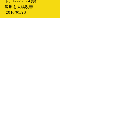
下、JavaScript実行
速度も大幅改善
[2016/01/28]