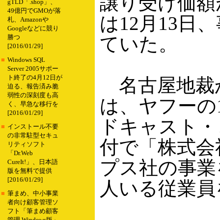
譲り受け価額が
gTLD「.shop」、
49億円でGMOが落
は12月13
札、Amazonや
Googleなどに競り
ていた。
勝つ
[2016/01/29]
■
Windows SQL
Server 2005サポー
ト終了の4月12日が
名古屋地裁
迫る、報告済み脆
弱性の深刻度も高
は、ヤフーの
く、早急な移行を
[2016/01/29]
ドキャスト・
■
インストール不要
の非常駐型セキュ
付で「株式会
リティソフト
「Dr.Web
プス社の事業
CureIt!」、日本語
版を無料で提供
[2016/01/29]
人いる従業員
■
筆まめ、中小事業
者向け顧客管理ソ
フト「筆まめ顧客