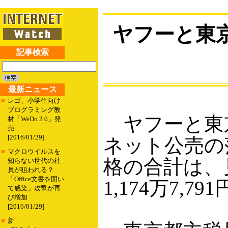
ヤフーと東
記事検索
最新ニュース
■
レゴ、小学生向け
プログラミング教
ヤフーと東京
材「WeDo 2.0」発
売
[2016/01/29]
ネット公売の
■
マクロウイルスを
格の合計は、見
知らない世代の社
員が狙われる？
「Office文書を開い
1,174万7,7
て感染」攻撃が再
び増加
[2016/01/29]
■
新