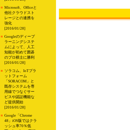
■
Microsoft、Officeと
他社クラウドスト
レージとの連携を
強化
[2016/01/28]
■
Googleのディープ
ラーニングシステ
ムによって、人工
知能が初めて囲碁
のプロ棋士に勝利
[2016/01/28]
■
ソラコム、IoTプラ
ットフォーム
「SORACOM」と
既存システムを専
用線でつなぐサー
ビスや認証機能な
ど提供開始
[2016/01/28]
■
Google「Chrome
48」iOS版ではクラ
ッシュ率70％低