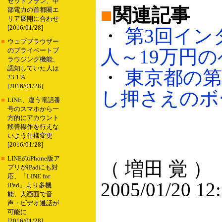
セットプラン、中
■
関連記事
部電力の首都圏エ
リア展開に合わせ
[2016/01/28]
・
第3回イン
■
ウェブブラウザー
人～19万円のベ
のプライベートブ
ラウジング機能、
認知していた人は
・
東京都の第
23.1％
[2016/01/28]
し押さえのボー
■
LINE、違う電話番
号のスマホから一
方的にアカウント
移管操作を行えな
いよう仕様変更
[2016/01/28]
■
LINEのiPhone版ア
（ 増田 覚 ）
プリがiPadにも対
応、「LINE for
2005/01/20 12
iPad」より多機
能、大画面で音
声・ビデオ通話が
可能に
[2016/01/28]