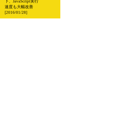
下、JavaScript実行
速度も大幅改善
[2016/01/28]