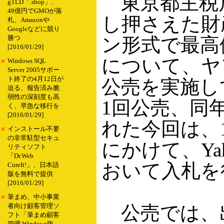
東京都主税
gTLD「.shop」、
49億円でGMOが落
し押さえた財
札、Amazonや
Googleなどに競り
ン形式で最高
勝つ
[2016/01/29]
について、ヤ
■
Windows SQL
Server 2005サポー
ト終了の4月12日が
公売を実施し
迫る、報告済み脆
弱性の深刻度も高
1回公売、同
く、早急な移行を
[2016/01/29]
れた今回は、1
■
インストール不要
の非常駐型セキュ
にかけて、Ya
リティソフト
「Dr.Web
おいて入札を
CureIt!」、日本語
版を無料で提供
[2016/01/29]
■
筆まめ、中小事業
公売では、出
者向け顧客管理ソ
フト「筆まめ顧客