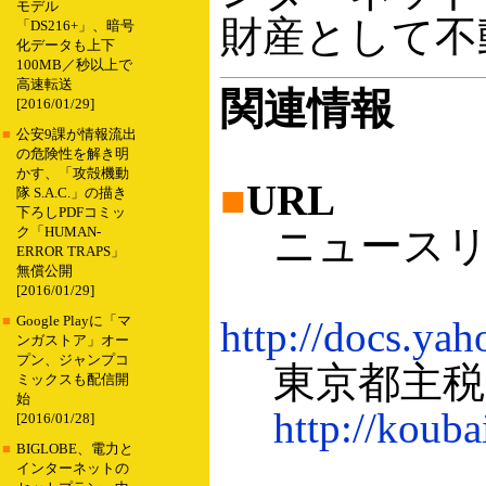
モデル
財産として不
「DS216+」、暗号
化データも上下
100MB／秒以上で
高速転送
関連情報
[2016/01/29]
■
公安9課が情報流出
の危険性を解き明
かす、「攻殻機動
■
URL
隊 S.A.C.」の描き
下ろしPDFコミッ
ニュースリ
ク「HUMAN-
ERROR TRAPS」
無償公開
[2016/01/29]
■
Google Playに「マ
http://docs.yah
ンガストア」オー
プン、ジャンプコ
東京都主税
ミックスも配信開
始
http://kouba
[2016/01/28]
■
BIGLOBE、電力と
インターネットの