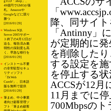
ACCSのサ
gTLD「.shop」、
49億円でGMOが落
「www.accs
札、Amazonや
Googleなどに競り
降、同サイト
勝つ
[2016/01/29]
「Antinny
■
Windows SQL
Server 2005サポー
ト終了の4月12日が
が定期的に発生。D
迫る、報告済み脆
弱性の深刻度も高
を削除したり
く、早急な移行を
[2016/01/29]
する設定を施
■
インストール不要
の非常駐型セキュ
を停止する状
リティソフト
「Dr.Web
ACCSが1
CureIt!」、日本語
版を無料で提供
[2016/01/29]
11月までに
■
筆まめ、中小事業
700Mbps
者向け顧客管理ソ
フト「筆まめ顧客