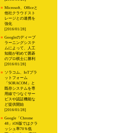
■
Microsoft、Officeと
他社クラウドスト
レージとの連携を
強化
[2016/01/28]
■
Googleのディープ
ラーニングシステ
ムによって、人工
知能が初めて囲碁
のプロ棋士に勝利
[2016/01/28]
■
ソラコム、IoTプラ
ットフォーム
「SORACOM」と
既存システムを専
用線でつなぐサー
ビスや認証機能な
ど提供開始
[2016/01/28]
■
Google「Chrome
48」iOS版ではクラ
ッシュ率70％低