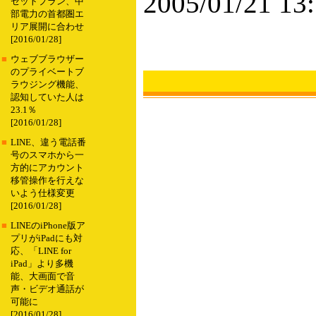
2005/01/21 13
セットプラン、中
部電力の首都圏エ
リア展開に合わせ
[2016/01/28]
■
ウェブブラウザー
のプライベートブ
ラウジング機能、
認知していた人は
23.1％
[2016/01/28]
■
LINE、違う電話番
号のスマホから一
方的にアカウント
移管操作を行えな
いよう仕様変更
[2016/01/28]
■
LINEのiPhone版ア
プリがiPadにも対
応、「LINE for
iPad」より多機
能、大画面で音
声・ビデオ通話が
可能に
[2016/01/28]