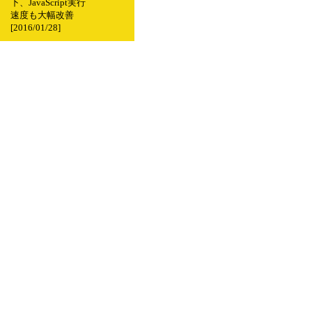
下、JavaScript実行
速度も大幅改善
[2016/01/28]