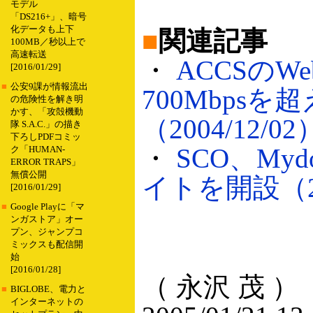
モデル
「DS216+」、暗号
化データも上下
■
関連記事
100MB／秒以上で
高速転送
・
ACCSの
[2016/01/29]
■
公安9課が情報流出
700Mbpsを
の危険性を解き明
かす、「攻殻機動
（2004/12/02
隊 S.A.C.」の描き
下ろしPDFコミッ
・
SCO、My
ク「HUMAN-
ERROR TRAPS」
無償公開
イトを開設（200
[2016/01/29]
■
Google Playに「マ
ンガストア」オー
プン、ジャンプコ
ミックスも配信開
始
[2016/01/28]
（ 永沢 茂 ）
■
BIGLOBE、電力と
インターネットの