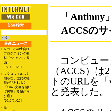
「Antin
記事検索
ACCSの
最新ニュース
■
レゴ、小学生向け
プログラミング教
コンピュー
材「WeDo 2.0」発
売
[2016/01/29]
（ACCS）は
■
マクロウイルスを
トのURLを「ww
知らない世代の社
員が狙われる？
「Office文書を開い
と発表した。
て感染」攻撃が再
び増加
[2016/01/29]
■
新