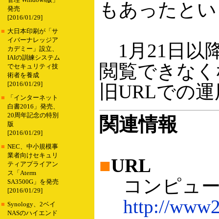
管理 Windows版」
もあったとい
発売
[2016/01/29]
■
大日本印刷が「サ
イバーナレッジア
1月21日以
カデミー」設立、
IAIの訓練システム
閲覧できなく
でセキュリティ技
術者を養成
[2016/01/29]
旧URLでの
■
「インターネット
白書2016」発売、
20周年記念の特別
関連情報
版
[2016/01/29]
■
NEC、中小規模事
業者向けセキュリ
■
URL
ティアプライアン
ス「Aterm
コンピュー
SA3500G」を発売
[2016/01/29]
http://www2.
■
Synology、2ベイ
NASのハイエンド