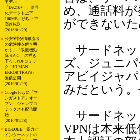
モデル
め、通話料が
「DS216+」、暗号
化データも上下
100MB／秒以上で
ができないた
高速転送
[2016/01/29]
■
公安9課が情報流出
の危険性を解き明
サードネットワー
かす、「攻殻機動
隊 S.A.C.」の描き
ズ、ジュニパー
下ろしPDFコミッ
ク「HUMAN-
アビイジャパン
ERROR TRAPS」
無償公開
[2016/01/29]
みだという。
■
Google Playに「マ
ンガストア」オー
プン、ジャンプコ
ミックスも配信開
サードネット
始
[2016/01/28]
VPNは本来
■
BIGLOBE、電力と
インターネットの