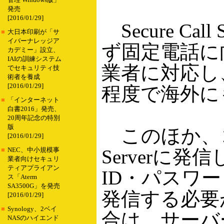
管理 Windows版」
発売
[2016/01/29]
Secure C
■
大日本印刷が「サ
イバーナレッジア
ず固定電話に
カデミー」設立、
IAIの訓練システム
業者に対応し
でセキュリティ技
術者を養成
[2016/01/29]
程度で海外に
■
「インターネット
白書2016」発売、
20周年記念の特別
版
このほか、コー
[2016/01/29]
Server
■
NEC、中小規模事
業者向けセキュリ
ティアプライアン
ID・パスワ
ス「Aterm
SA3500G」を発売
発信する必要
[2016/01/29]
■
Synology、2ベイ
合は、サーバ
NASのハイエンド