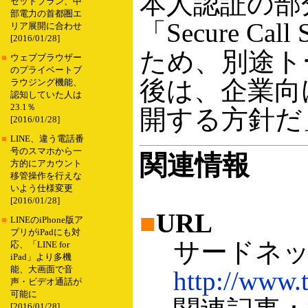
本人認証の部
セットプラン、中
部電力の首都圏エ
「Secure 
リア展開に合わせ
[2016/01/28]
ため、別途ト
■
ウェブブラウザー
のプライベートブ
後は、企業向
ラウジング機能、
認知していた人は
23.1％
開する方針だ
[2016/01/28]
■
LINE、違う電話番
号のスマホから一
関連情報
方的にアカウント
移管操作を行えな
いよう仕様変更
[2016/01/28]
■
URL
■
LINEのiPhone版ア
プリがiPadにも対
サードネッ
応、「LINE for
iPad」より多機
能、大画面で音
http://www.t
声・ビデオ通話が
可能に
[2016/01/28]