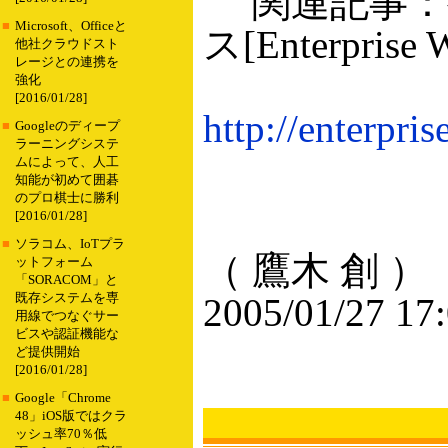
関連記事：携
■
Microsoft、Officeと
ス[Enterprise 
他社クラウドスト
レージとの連携を
強化
[2016/01/28]
http://enterpri
■
Googleのディープ
ラーニングシステ
ムによって、人工
知能が初めて囲碁
のプロ棋士に勝利
[2016/01/28]
■
ソラコム、IoTプラ
（ 鷹木 創 ）
ットフォーム
「SORACOM」と
既存システムを専
2005/01/27 17
用線でつなぐサー
ビスや認証機能な
ど提供開始
[2016/01/28]
■
Google「Chrome
48」iOS版ではクラ
ッシュ率70％低