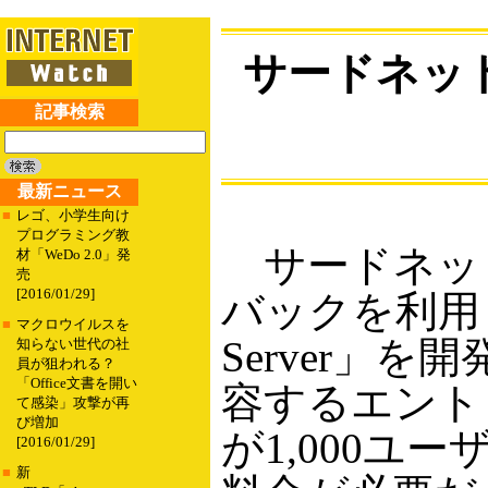
サードネッ
記事検索
最新ニュース
■
レゴ、小学生向け
プログラミング教
サードネット
材「WeDo 2.0」発
売
[2016/01/29]
バックを利用し
■
マクロウイルスを
Server」
知らない世代の社
員が狙われる？
「Office文書を開い
容するエント
て感染」攻撃が再
び増加
が1,000ユ
[2016/01/29]
■
新