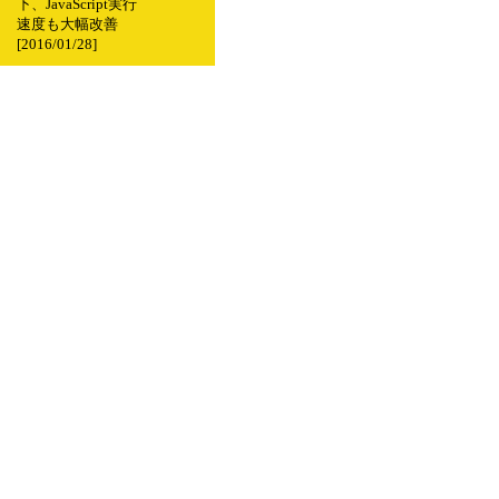
下、JavaScript実行
速度も大幅改善
[2016/01/28]