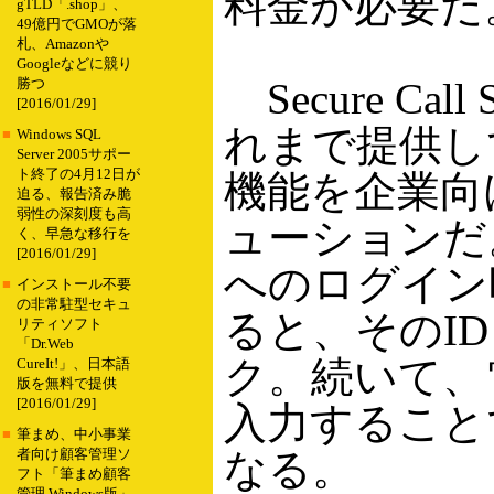
料金が必要だ
gTLD「.shop」、
49億円でGMOが落
札、Amazonや
Googleなどに競り
Secure C
勝つ
[2016/01/29]
れまで提供してい
■
Windows SQL
Server 2005サポー
ト終了の4月12日が
機能を企業向け
迫る、報告済み脆
弱性の深刻度も高
ューションだ
く、早急な移行を
[2016/01/29]
へのログイン
■
インストール不要
の非常駐型セキュ
ると、そのI
リティソフト
「Dr.Web
ク。続いて、
CureIt!」、日本語
版を無料で提供
[2016/01/29]
入力すること
■
筆まめ、中小事業
なる。
者向け顧客管理ソ
フト「筆まめ顧客