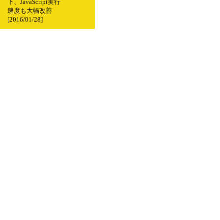
下、JavaScript実行
速度も大幅改善
[2016/01/28]