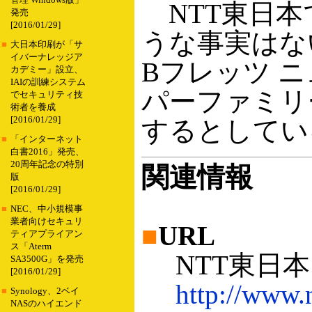
管理 Windows版」
NTT東日本
発売
[2016/01/29]
うな事実はな
■
大日本印刷が「サ
イバーナレッジア
Bフレッツ 
カデミー」設立、
IAIの訓練システム
パーファミリ
でセキュリティ技
術者を養成
[2016/01/29]
するとしてい
■
「インターネット
白書2016」発売、
20周年記念の特別
関連情報
版
[2016/01/29]
■
NEC、中小規模事
業者向けセキュリ
■
URL
ティアプライアン
ス「Aterm
NTT東日本
SA3500G」を発売
[2016/01/29]
http://www.n
■
Synology、2ベイ
NASのハイエンド