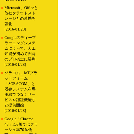
■
Microsoft、Officeと
他社クラウドスト
レージとの連携を
強化
[2016/01/28]
■
Googleのディープ
ラーニングシステ
ムによって、人工
知能が初めて囲碁
のプロ棋士に勝利
[2016/01/28]
■
ソラコム、IoTプラ
ットフォーム
「SORACOM」と
既存システムを専
用線でつなぐサー
ビスや認証機能な
ど提供開始
[2016/01/28]
■
Google「Chrome
48」iOS版ではクラ
ッシュ率70％低