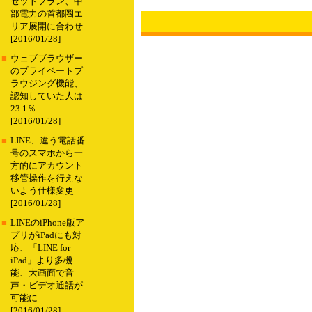
セットプラン、中
部電力の首都圏エ
リア展開に合わせ
[2016/01/28]
■
ウェブブラウザー
のプライベートブ
ラウジング機能、
認知していた人は
23.1％
[2016/01/28]
■
LINE、違う電話番
号のスマホから一
方的にアカウント
移管操作を行えな
いよう仕様変更
[2016/01/28]
■
LINEのiPhone版ア
プリがiPadにも対
応、「LINE for
iPad」より多機
能、大画面で音
声・ビデオ通話が
可能に
[2016/01/28]