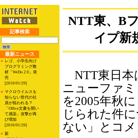
NTT東、B
記事検索
イプ新
最新ニュース
■
レゴ、小学生向け
プログラミング教
NTT東日本
材「WeDo 2.0」発
売
[2016/01/29]
ニューファミ
■
マクロウイルスを
を2005年
知らない世代の社
員が狙われる？
「Office文書を開い
じられた件に
て感染」攻撃が再
び増加
ない」とコメ
[2016/01/29]
■
新