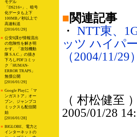
モデル
「DS216+」、暗号
化データも上下
■
関連記事
100MB／秒以上で
高速転送
・
NTT東、1
[2016/01/29]
■
公安9課が情報流出
ッツ ハイパ
の危険性を解き明
かす、「攻殻機動
（2004/11/29
隊 S.A.C.」の描き
下ろしPDFコミッ
ク「HUMAN-
ERROR TRAPS」
無償公開
[2016/01/29]
■
Google Playに「マ
（ 村松健至 
ンガストア」オー
プン、ジャンプコ
ミックスも配信開
2005/01/28 14
始
[2016/01/28]
■
BIGLOBE、電力と
インターネットの