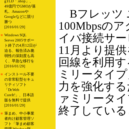
gTLD「.shop」、
49億円でGMOが落
Bフレッツ 
札、Amazonや
Googleなどに競り
100Mbps
勝つ
[2016/01/29]
イバ接続サー
■
Windows SQL
Server 2005サポー
ト終了の4月12日が
11月より提供
迫る、報告済み脆
弱性の深刻度も高
回線を利用す
く、早急な移行を
[2016/01/29]
ミリータイプ
■
インストール不要
の非常駐型セキュ
力を強化する
リティソフト
「Dr.Web
ァミリータイ
CureIt!」、日本語
版を無料で提供
[2016/01/29]
終了している
■
筆まめ、中小事業
者向け顧客管理ソ
フト「筆まめ顧客