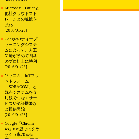
■
Microsoft、Officeと
他社クラウドスト
レージとの連携を
強化
[2016/01/28]
■
Googleのディープ
ラーニングシステ
ムによって、人工
知能が初めて囲碁
のプロ棋士に勝利
[2016/01/28]
■
ソラコム、IoTプラ
ットフォーム
「SORACOM」と
既存システムを専
用線でつなぐサー
ビスや認証機能な
ど提供開始
[2016/01/28]
■
Google「Chrome
48」iOS版ではクラ
ッシュ率70％低