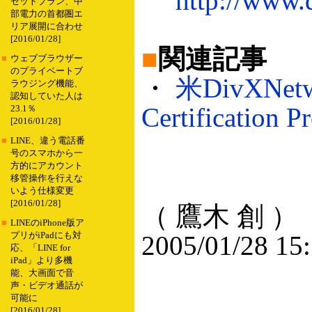
http://www.
セットプラン、中
部電力の首都圏エ
リア展開に合わせ
[2016/01/28]
■
関連記事
■
ウェブブラウザー
のプライベートブ
・
米DivXNetw
ラウジング機能、
認知していた人は
Certificati
23.1％
[2016/01/28]
■
LINE、違う電話番
号のスマホから一
方的にアカウント
移管操作を行えな
いよう仕様変更
[2016/01/28]
（ 鷹木 創 ）
■
LINEのiPhone版ア
プリがiPadにも対
2005/01/28 15
応、「LINE for
iPad」より多機
能、大画面で音
声・ビデオ通話が
可能に
[2016/01/28]