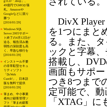
されている。
gTLD「.shop」、
49億円でGMOが落
札、Amazonや
Googleなどに競り
DivX Playe
勝つ
[2016/01/29]
を1つにまと
■
Windows SQL
Server 2005サポー
ト終了の4月12日が
る。また、タ
迫る、報告済み脆
弱性の深刻度も高
ックと字幕、
く、早急な移行を
[2016/01/29]
搭載し、DV
■
インストール不要
の非常駐型セキュ
画面もサポー
リティソフト
「Dr.Web
つき8つまで
CureIt!」、日本語
版を無料で提供
[2016/01/29]
定可能で、動
■
筆まめ、中小事業
「XTAG」
者向け顧客管理ソ
フト「筆まめ顧客