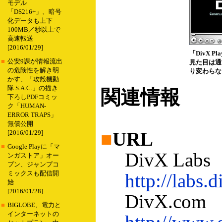
モデル
「DS216+」、暗号
化データも上下
100MB／秒以上で
高速転送
[2016/01/29]
「DivX Pla
■
公安9課が情報流出
見た目は通常
の危険性を解き明
り変わらな
かす、「攻殻機動
隊 S.A.C.」の描き
関連情報
下ろしPDFコミッ
ク「HUMAN-
ERROR TRAPS」
無償公開
■
URL
[2016/01/29]
■
Google Playに「マ
DivX Labs
ンガストア」オー
プン、ジャンプコ
ミックスも配信開
http://labs.
始
[2016/01/28]
DivX.com
■
BIGLOBE、電力と
インターネットの