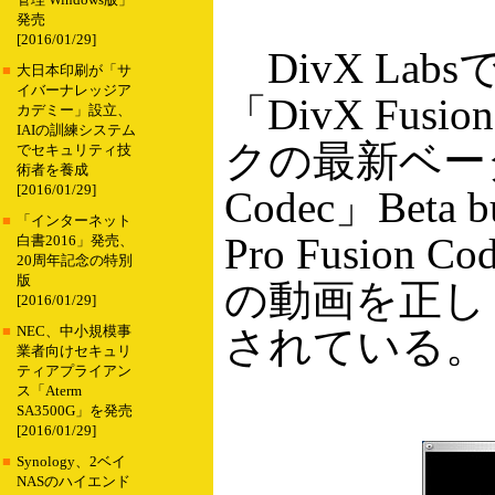
管理 Windows版」
発売
[2016/01/29]
DivX La
■
大日本印刷が「サ
イバーナレッジア
「DivX Fu
カデミー」設立、
IAIの訓練システム
クの最新ベータ版「
でセキュリティ技
術者を養成
[2016/01/29]
Codec」Beta
■
「インターネット
Pro Fusio
白書2016」発売、
20周年記念の特別
版
の動画を正し
[2016/01/29]
されている。
■
NEC、中小規模事
業者向けセキュリ
ティアプライアン
ス「Aterm
SA3500G」を発売
[2016/01/29]
■
Synology、2ベイ
NASのハイエンド