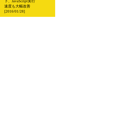
下、JavaScript実行
速度も大幅改善
[2016/01/28]