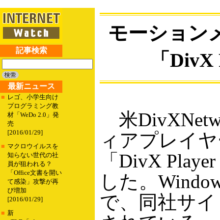
モーション
記事検索
「DivX P
最新ニュース
■
レゴ、小学生向け
プログラミング教
米DivXNet
材「WeDo 2.0」発
売
[2016/01/29]
ィアプレイヤー「
■
マクロウイルスを
「DivX Playe
知らない世代の社
員が狙われる？
「Office文書を開い
した。Wind
て感染」攻撃が再
び増加
で、同社サイト
[2016/01/29]
■
新