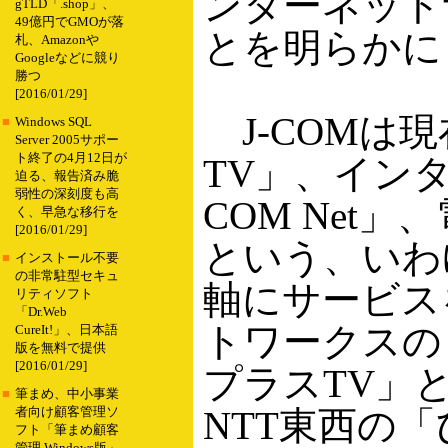
ンターネット
gTLD「.shop」、
49億円でGMOが落
とを明らかに
札、Amazonや
Googleなどに競り
勝つ
[2016/01/29]
J-COMは現
■
Windows SQL
Server 2005サポー
ト終了の4月12日が
TV」、イン
迫る、報告済み脆
弱性の深刻度も高
COM Net」
く、早急な移行を
[2016/01/29]
という、いわ
■
インストール不要
の非常駐型セキュ
軸にサービス
リティソフト
「Dr.Web
トワークスの「4
CureIt!」、日本語
版を無料で提供
[2016/01/29]
プラスTV」
■
筆まめ、中小事業
NTT東西の「
者向け顧客管理ソ
フト「筆まめ顧客