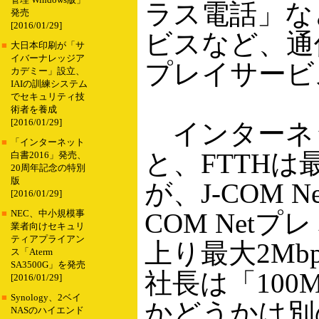
管理 Windows版」
ラス電話」など
発売
[2016/01/29]
ビスなど、通
■
大日本印刷が「サ
イバーナレッジア
プレイサービ
カデミー」設立、
IAIの訓練システム
でセキュリティ技
術者を養成
[2016/01/29]
インターネ
■
「インターネット
と、FTTHは
白書2016」発売、
20周年記念の特別
版
が、J-COM 
[2016/01/29]
COM Netプ
■
NEC、中小規模事
業者向けセキュリ
ティアプライアン
上り最大2M
ス「Aterm
SA3500G」を発売
社長は「100
[2016/01/29]
■
Synology、2ベイ
かどうかは別
NASのハイエンド