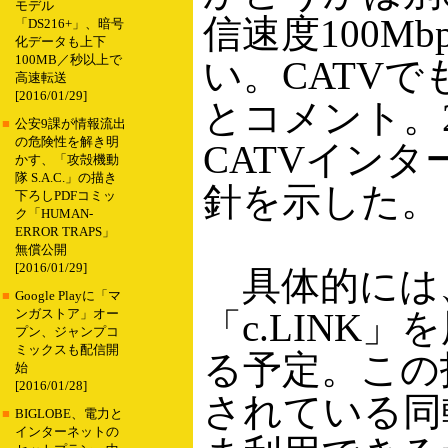
モデル
信速度100M
「DS216+」、暗号
化データも上下
100MB／秒以上で
い。CATV
高速転送
[2016/01/29]
とコメント。20
■
公安9課が情報流出
の危険性を解き明
CATVイン
かす、「攻殻機動
隊 S.A.C.」の描き
針を示した。
下ろしPDFコミッ
ク「HUMAN-
ERROR TRAPS」
無償公開
[2016/01/29]
具体的には
■
Google Playに「マ
「c.LINK
ンガストア」オー
プン、ジャンプコ
ミックスも配信開
る予定。この
始
[2016/01/28]
されている同
■
BIGLOBE、電力と
インターネットの