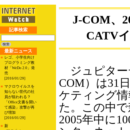
J-COM、
記事検索
CATV
最新ニュース
■
レゴ、小学生向け
プログラミング教
ジュピターテ
材「WeDo 2.0」発
売
[2016/01/29]
COM）は31
■
マクロウイルスを
ケティング情
知らない世代の社
員が狙われる？
「Office文書を開い
た。この中で
て感染」攻撃が再
び増加
2005年中に10
[2016/01/29]
■
新