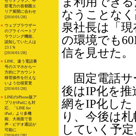
ま利用できる
セットプラン、中
部電力の首都圏エ
なうことなく
リア展開に合わせ
[2016/01/28]
泉社長は「現
■
ウェブブラウザー
のプライベートブ
の環境でも60
ラウジング機能、
認知していた人は
23.1％
信を見せた。
[2016/01/28]
■
LINE、違う電話番
号のスマホから一
方的にアカウント
固定電話サービ
移管操作を行えな
いよう仕様変更
後はIP化を
[2016/01/28]
■
LINEのiPhone版ア
網をIP化した「
プリがiPadにも対
応、「LINE for
り、今後は札
iPad」より多機
能、大画面で音
声・ビデオ通話が
していく予定
可能に
[2016/01/28]