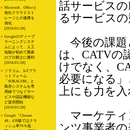
話サービスのI
■
Microsoft、Officeと
他社クラウドスト
るサービスの
レージとの連携を
強化
[2016/01/28]
■
Googleのディープ
今後の課題
ラーニングシステ
ムによって、人工
は、CATVの
知能が初めて囲碁
のプロ棋士に勝利
けでなく、C
[2016/01/28]
■
ソラコム、IoTプラ
必要になる」
ットフォーム
「SORACOM」と
既存システムを専
上にも力を入
用線でつなぐサー
ビスや認証機能な
ど提供開始
[2016/01/28]
マーケティ
■
Google「Chrome
48」iOS版ではクラ
ンツ事業者の
ッシュ率70％低