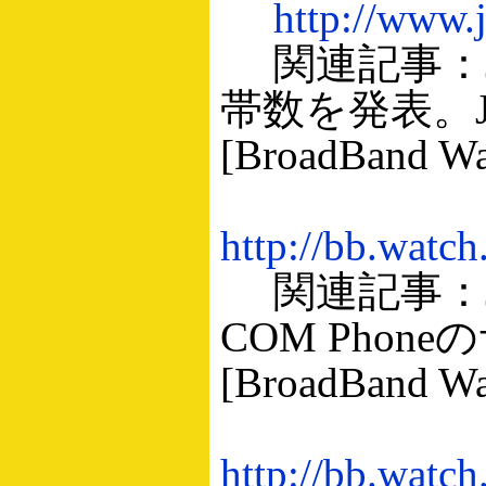
http://www.
関連記事：J-
帯数を発表。J
[BroadBand Wa
http://bb.watc
関連記事：J
COM Pho
[BroadBand Wa
http://bb.watc