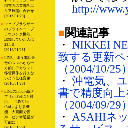
セットプラン、中
http://www.y
部電力の首都圏エ
リア展開に合わせ
[2016/01/28]
■
ウェブブラウザー
■
関連記事
のプライベートブ
ラウジング機能、
認知していた人は
・
NIKKEI
23.1％
[2016/01/28]
致する更新ペ
■
LINE、違う電話番
号のスマホから一
（2004/10/25
方的にアカウント
移管操作を行えな
・
沖電気、
いよう仕様変更
[2016/01/28]
書で精度向上
■
LINEのiPhone版ア
プリがiPadにも対
（2004/09/29
応、「LINE for
iPad」より多機
能、大画面で音
・
ASAHI
声・ビデオ通話が
可能に
[2016/01/28]