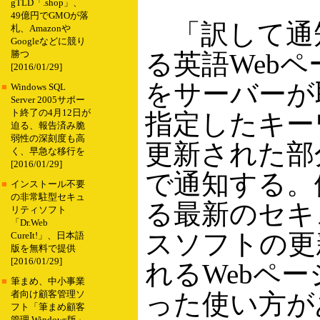
gTLD「.shop」、
49億円でGMOが落
「訳して通
札、Amazonや
Googleなどに競り
る英語Webペ
勝つ
[2016/01/29]
をサーバーが
■
Windows SQL
Server 2005サポー
ト終了の4月12日が
指定したキー
迫る、報告済み脆
弱性の深刻度も高
更新された部
く、早急な移行を
[2016/01/29]
で通知する。
■
インストール不要
の非常駐型セキュ
る最新のセキ
リティソフト
「Dr.Web
スソフトの更
CureIt!」、日本語
版を無料で提供
[2016/01/29]
れるWebペ
■
筆まめ、中小事業
った使い方が
者向け顧客管理ソ
フト「筆まめ顧客