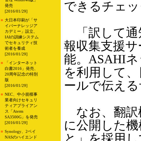
管理 Windows版」
できるチェッ
発売
[2016/01/29]
■
大日本印刷が「サ
イバーナレッジア
「訳して通
カデミー」設立、
IAIの訓練システム
報収集支援サー
でセキュリティ技
術者を養成
[2016/01/29]
能。ASAHI
■
「インターネット
を利用して、
白書2016」発売、
20周年記念の特別
版
ールで伝える
[2016/01/29]
■
NEC、中小規模事
業者向けセキュリ
ティアプライアン
なお、翻訳機
ス「Aterm
SA3500G」を発売
に公開した機
[2016/01/29]
■
Synology、2ベイ
と」を採用し
NASのハイエンド