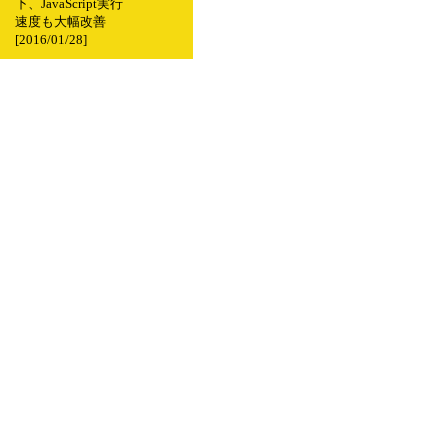
下、JavaScript実行
速度も大幅改善
[2016/01/28]