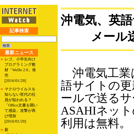
沖電気、英語
記事検索
メール
最新ニュース
■
レゴ、小学生向け
プログラミング教
沖電気工業は
材「WeDo 2.0」発
売
[2016/01/29]
語サイトの更
■
マクロウイルスを
ールで送るサ
知らない世代の社
員が狙われる？
「Office文書を開い
ASAHIネ
て感染」攻撃が再
び増加
利用は無料。
[2016/01/29]
■
新