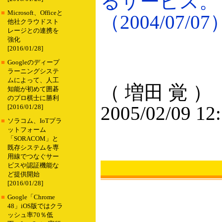
るサービス。
■
Microsoft、Officeと
（2004/07/07
他社クラウドスト
レージとの連携を
強化
[2016/01/28]
■
Googleのディープ
ラーニングシステ
ムによって、人工
（ 増田 覚 ）
知能が初めて囲碁
のプロ棋士に勝利
2005/02/09 12
[2016/01/28]
■
ソラコム、IoTプラ
ットフォーム
「SORACOM」と
既存システムを専
用線でつなぐサー
ビスや認証機能な
ど提供開始
[2016/01/28]
■
Google「Chrome
48」iOS版ではクラ
ッシュ率70％低