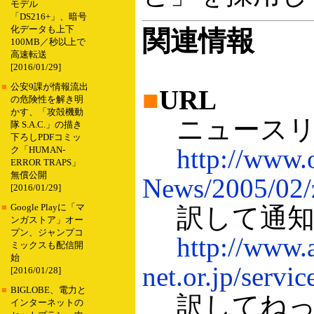
モデル
「DS216+」、暗号
化データも上下
関連情報
100MB／秒以上で
高速転送
[2016/01/29]
■
公安9課が情報流出
■
URL
の危険性を解き明
かす、「攻殻機動
ニュースリ
隊 S.A.C.」の描き
下ろしPDFコミッ
http://www
ク「HUMAN-
ERROR TRAPS」
無償公開
News/2005/02/
[2016/01/29]
■
Google Playに「マ
訳して通
ンガストア」オー
プン、ジャンプコ
http://www.
ミックスも配信開
始
net.or.jp/servic
[2016/01/28]
■
BIGLOBE、電力と
訳してねっ
インターネットの