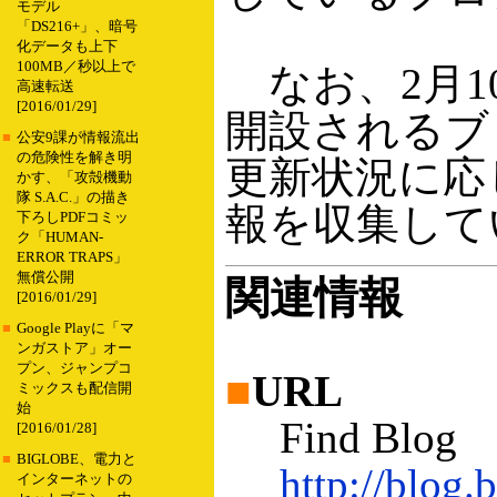
モデル
「DS216+」、暗号
化データも上下
100MB／秒以上で
なお、2月1
高速転送
[2016/01/29]
開設されるブ
■
公安9課が情報流出
の危険性を解き明
更新状況に応
かす、「攻殻機動
隊 S.A.C.」の描き
報を収集して
下ろしPDFコミッ
ク「HUMAN-
ERROR TRAPS」
無償公開
関連情報
[2016/01/29]
■
Google Playに「マ
ンガストア」オー
プン、ジャンプコ
■
URL
ミックスも配信開
始
Find Blog
[2016/01/28]
■
BIGLOBE、電力と
http://blog.b
インターネットの