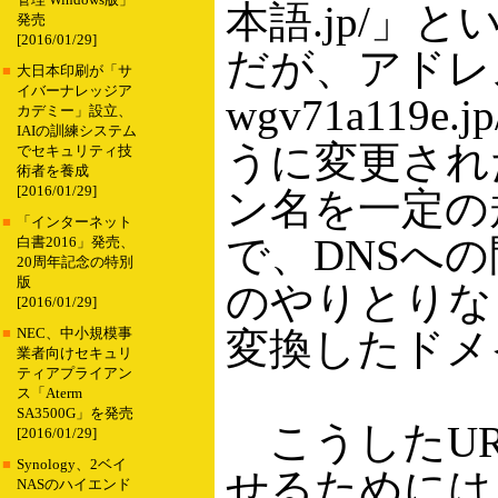
管理 Windows版」
本語.jp/」
発売
[2016/01/29]
だが、アドレスバ
■
大日本印刷が「サ
イバーナレッジア
wgv71a119
カデミー」設立、
IAIの訓練システム
うに変更された
でセキュリティ技
術者を養成
[2016/01/29]
ン名を一定の
■
「インターネット
で、DNSへ
白書2016」発売、
20周年記念の特別
版
のやりとりなど
[2016/01/29]
変換したドメ
■
NEC、中小規模事
業者向けセキュリ
ティアプライアン
ス「Aterm
SA3500G」を発売
こうしたUR
[2016/01/29]
■
Synology、2ベイ
せるためには
NASのハイエンド