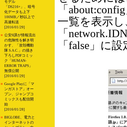
モデル
「about:c
「DS216+」、暗号
化データも上下
100MB／秒以上で
一覧を表示し
高速転送
[2016/01/29]
「network.I
■
公安9課が情報流出
の危険性を解き明
「false」
かす、「攻殻機動
隊 S.A.C.」の描き
下ろしPDFコミッ
ク「HUMAN-
ERROR TRAPS」
無償公開
[2016/01/29]
■
Google Playに「マ
ンガストア」オー
プン、ジャンプコ
ミックスも配信開
始
[2016/01/28]
Firefox 
■
BIGLOBE、電力と
語.jp」
インターネットの