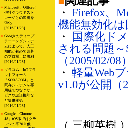
■
関連記事
■
Microsoft、Officeと
・
Firefox
他社クラウドスト
レージとの連携を
機能無効化は回避
強化
[2016/01/28]
・
国際化ド
■
Googleのディープ
ラーニングシステ
される問題～S
ムによって、人工
知能が初めて囲碁
（2005/02/08
のプロ棋士に勝利
[2016/01/28]
・
軽量Webブ
■
ソラコム、IoTプラ
ットフォーム
「SORACOM」と
v1.0が公開（20
既存システムを専
用線でつなぐサー
ビスや認証機能な
ど提供開始
[2016/01/28]
■
Google「Chrome
48」iOS版ではクラ
（ 三柳英樹 
ッシュ率70％低