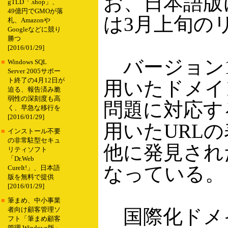
お、日本語版につ
gTLD「.shop」、
49億円でGMOが落
は3月上旬の
札、Amazonや
Googleなどに競り
勝つ
[2016/01/29]
バージョン1
■
Windows SQL
Server 2005サポー
ト終了の4月12日が
用いたドメイ
迫る、報告済み脆
弱性の深刻度も高
問題に対応す
く、早急な移行を
[2016/01/29]
用いたURL
■
インストール不要
の非常駐型セキュ
他に発見され
リティソフト
「Dr.Web
なっている。
CureIt!」、日本語
版を無料で提供
[2016/01/29]
■
筆まめ、中小事業
国際化ドメイン
者向け顧客管理ソ
フト「筆まめ顧客