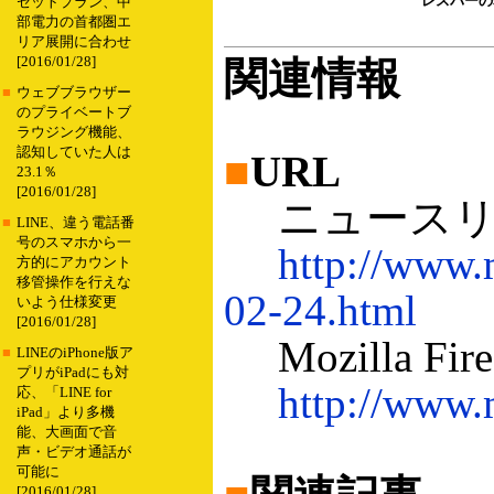
レスバーの
セットプラン、中
部電力の首都圏エ
リア展開に合わせ
[2016/01/28]
関連情報
■
ウェブブラウザー
のプライベートブ
ラウジング機能、
認知していた人は
■
URL
23.1％
[2016/01/28]
ニュースリ
■
LINE、違う電話番
号のスマホから一
http://www.
方的にアカウント
移管操作を行えな
02-24.html
いよう仕様変更
[2016/01/28]
Mozilla Fi
■
LINEのiPhone版ア
プリがiPadにも対
http://www.m
応、「LINE for
iPad」より多機
能、大画面で音
声・ビデオ通話が
可能に
[2016/01/28]