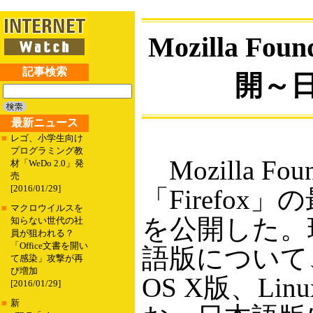
Mozilla Fou
記事検索
開～
最新ニュース
■
レゴ、小学生向け
プログラミング教
Mozilla F
材「WeDo 2.0」発
売
[2016/01/29]
「Firefox
■
マクロウイルスを
を公開した。
知らない世代の社
員が狙われる？
「Office文書を開い
語版について、
て感染」攻撃が再
び増加
OS X版、L
[2016/01/29]
■
新