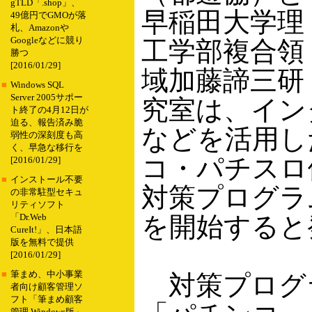
gTLD「.shop」、
早稲田大学理
49億円でGMOが落
札、Amazonや
Googleなどに競り
工学部複合領
勝つ
[2016/01/29]
域加藤諦三研
■
Windows SQL
Server 2005サポー
究室は、イン
ト終了の4月12日が
迫る、報告済み脆
などを活用し
弱性の深刻度も高
く、早急な移行を
コ・パチスロ
[2016/01/29]
■
インストール不要
対策プログラ
の非常駐型セキュ
リティソフト
を開始すると
「Dr.Web
CureIt!」、日本語
版を無料で提供
[2016/01/29]
■
筆まめ、中小事業
対策プログ
者向け顧客管理ソ
フト「筆まめ顧客