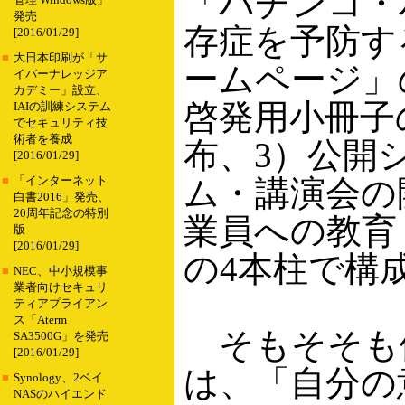
「パチンコ・
管理 Windows版」
発売
存症を予防す
[2016/01/29]
■
大日本印刷が「サ
ームページ」
イバーナレッジア
カデミー」設立、
啓発用小冊子
IAIの訓練システム
でセキュリティ技
術者を養成
布、3）公開
[2016/01/29]
ム・講演会の
■
「インターネット
白書2016」発売、
20周年記念の特別
業員への教育
版
[2016/01/29]
の4本柱で構
■
NEC、中小規模事
業者向けセキュリ
ティアプライアン
ス「Aterm
そもそそも
SA3500G」を発売
[2016/01/29]
は、「自分の
■
Synology、2ベイ
NASのハイエンド