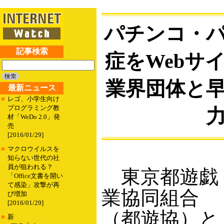
パチンコ・
記事検索
症をWebサ
業界団体と
最新ニュース
■
レゴ、小学生向け
プログラミング教
材「WeDo 2.0」発
売
[2016/01/29]
■
マクロウイルスを
知らない世代の社
員が狙われる？
東京都遊戯
「Office文書を開い
て感染」攻撃が再
業協同組合
び増加
[2016/01/29]
（都遊協）と
■
新