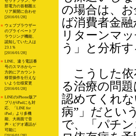
セットプラン、中
の場合は、お
部電力の首都圏エ
リア展開に合わせ
[2016/01/28]
ば消費者金融
■
ウェブブラウザー
リターンマッ
のプライベートブ
ラウジング機能、
認知していた人は
う」と分析す
23.1％
[2016/01/28]
■
LINE、違う電話番
号のスマホから一
こうした依
方的にアカウント
移管操作を行えな
る治療の問題
いよう仕様変更
[2016/01/28]
認めてくれな
■
LINEのiPhone版ア
プリがiPadにも対
病”」だとい
応、「LINE for
iPad」より多機
能、大画面で音
で、「パチン
声・ビデオ通話が
可能に
[2016/01/28]