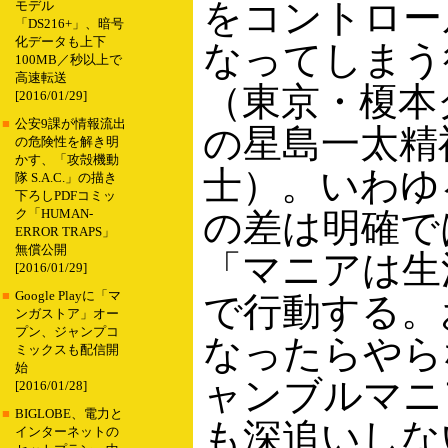
をコントロー
モデル
「DS216+」、暗号
化データも上下
なってしまう
100MB／秒以上で
高速転送
（東京・榎本
[2016/01/29]
■
公安9課が情報流出
の星島一太精
の危険性を解き明
かす、「攻殻機動
士）。いわゆ
隊 S.A.C.」の描き
下ろしPDFコミッ
の差は明確で
ク「HUMAN-
ERROR TRAPS」
無償公開
「マニアは生
[2016/01/29]
■
Google Playに「マ
で行動する。
ンガストア」オー
プン、ジャンプコ
なったらやら
ミックスも配信開
始
ャンブルマニ
[2016/01/28]
■
BIGLOBE、電力と
も深追いしな
インターネットの