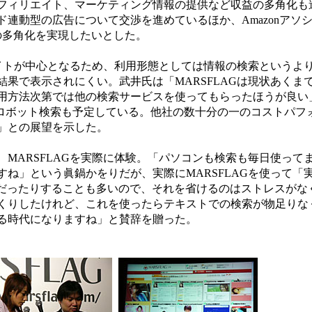
フィリエイト、マーケティング情報の提供など収益の多角化も
連動型の広告について交渉を進めているほか、Amazonアソ
の多角化を実現したいとした。
サイトが中心となるため、利用形態としては情報の検索というよ
果で表示されにくい。武井氏は「MARSFLAGは現状あくま
用方法次第では他の検索サービスを使ってもらったほうが良い
のようなロボット検索も予定している。他社の数十分の一のコストパ
」との展望を示した。
ARSFLAGを実際に体験。「パソコンも検索も毎日使ってます。
ね」という眞鍋かをりだが、実際にMARSFLAGを使って「
メだったりすることも多いので、それを省けるのはストレスがな
くりしたけれど、これを使ったらテキストでの検索が物足りな
る時代になりますね」と賛辞を贈った。