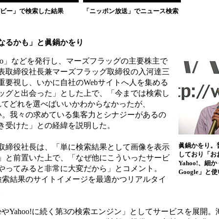
ビー」で検索した結果
「ニッポン放送」でニュース検索
なるかも」と眞鍋かをり
o」などを発行し、マーズフラッグの主要株主で
表取締役社長兼マーズフラッグ取締役の入河達三
重要視し、いかに自社のWebサイトへ人を集める
ッグと出会った」とした上で、「今までは検索し
表示されてどれを選べばいいかわからなかったが、
すい。我々の求めている集客力とシナジーがあるの
き受けた」との経緯を説明した。
眞鍋かをり。
取締役社長は、「単に検索結果として画像を表示
しており「お
」と前置いた上で、「なぜ他にこういったサービ
Yahoo!、
やってみると非常に大変だから」とコメント。
Google」
、検索結果のサイトイメージを最適かつリアルタイ
。
gleやYahoo!に続く第3の検索エンジン」としてサービスを展開