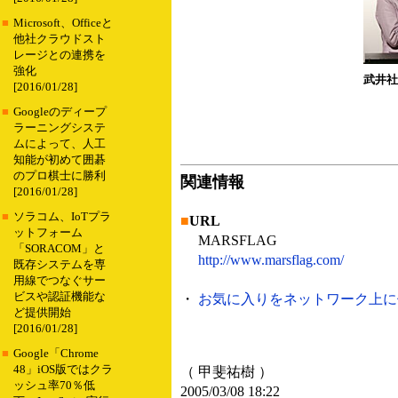
■
Microsoft、Officeと
他社クラウドスト
レージとの連携を
強化
武井社
[2016/01/28]
■
Googleのディープ
ラーニングシステ
ムによって、人工
知能が初めて囲碁
のプロ棋士に勝利
関連情報
[2016/01/28]
■
ソラコム、IoTプラ
■
URL
ットフォーム
MARSFLAG
「SORACOM」と
http://www.marsflag.com/
既存システムを専
用線でつなぐサー
ビスや認証機能な
・
お気に入りをネットワーク上に保存す
ど提供開始
[2016/01/28]
■
Google「Chrome
48」iOS版ではクラ
（ 甲斐祐樹 ）
ッシュ率70％低
2005/03/08 18:22