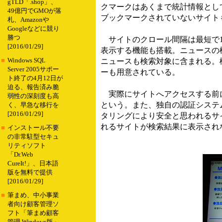
gTLD「.shop」、
クマークはあくまで統計情報としてfo
49億円でGMOが落
ブックマークされていないサイト
札、Amazonや
Googleなどに競り
勝つ
サイトのクロール間隔は最短で1
[2016/01/29]
表示する機能も搭載。ニュースの
■
Windows SQL
ニュースも検索対象に含まれる。機能面
Server 2005サポー
ーも用意されている。
ト終了の4月12日が
迫る、報告済み脆
実際にサイトへアクセスする前に
弱性の深刻度も高
という。また、独自の認証システム
く、早急な移行を
[2016/01/29]
タリングにより安全と思われるサ
れるサイトが検索結果に表示され
■
インストール不要
の非常駐型セキュ
リティソフト
「Dr.Web
CureIt!」、日本語
版を無料で提供
[2016/01/29]
■
筆まめ、中小事業
者向け顧客管理ソ
フト「筆まめ顧客