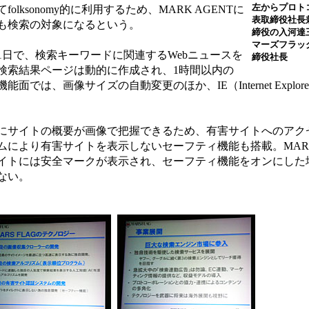
左からプロト
lksonomy的に利用するため、MARK AGENTに
表取締役社長
も検索の対象になるという。
締役の入河達
マーズフラッ
日で、検索キーワードに関連するWebニュースを
締役社長
検索結果ページは動的に作成され、1時間以内の
では、画像サイズの自動変更のほか、IE（Internet Explor
サイトの概要が画像で把握できるため、有害サイトへのアク
により有害サイトを表示しないセーフティ機能も搭載。MARS
イトには安全マークが表示され、セーフティ機能をオンにした
ない。