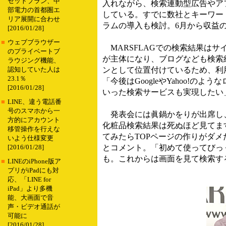
セットプラン、中
入れながら、検索連動型広告やア
部電力の首都圏エ
している。すでに数社とキーワード
リア展開に合わせ
ラムの導入も検討。6月から収益
[2016/01/28]
■
ウェブブラウザー
MARSFLAGでの検索結果は
のプライベートブ
が主体になり、ブログなども検索結
ラウジング機能、
ンとして位置付けているため、利
認知していた人は
23.1％
「今後はGoogleやYahoo!
[2016/01/28]
いった検索サービスも実現したい
■
LINE、違う電話番
号のスマホから一
発表会には眞鍋かをりが出席し、M
方的にアカウント
化粧品検索結果は死ぬほど見てます
移管操作を行えな
てみたらTOPページの作りがダ
いよう仕様変更
とコメント。「初めて使ってびっ
[2016/01/28]
も。これからは画面を見て検索す
■
LINEのiPhone版ア
プリがiPadにも対
応、「LINE for
iPad」より多機
能、大画面で音
声・ビデオ通話が
可能に
[2016/01/28]