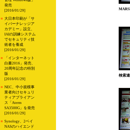
管理 Windows版」
発売
MAR
[2016/01/29]
■
大日本印刷が「サ
イバーナレッジア
カデミー」設立、
IAIの訓練システム
でセキュリティ技
術者を養成
[2016/01/29]
■
「インターネット
白書2016」発売、
20周年記念の特別
版
検索連
[2016/01/29]
■
NEC、中小規模事
業者向けセキュリ
ティアプライアン
ス「Aterm
SA3500G」を発売
[2016/01/29]
■
Synology、2ベイ
NASのハイエンド