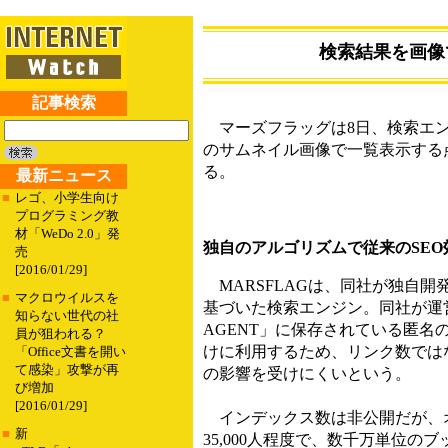
検索結果を画像
記事検索
マーズフラッグは8日、検索エン
のサムネイル画像で一覧表示する
る。
最新ニュース
■
レゴ、小学生向け
プログラミング教
材「WeDo 2.0」発
独自のアルゴリズムで従来のSE
売
[2016/01/29]
MARSFLAGは、同社が独自
■
マクロウイルスを
基づいた検索エンジン。同社が運
知らない世代の社
AGENT」に保存されている匿
員が狙われる？
けに利用するため、リンク数では
「Office文書を開い
て感染」攻撃が再
の影響を受けにくいという。
び増加
[2016/01/29]
インデックス数は非公開だが、
■
新
35,000人程度で、数千万単位