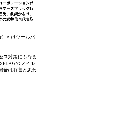
コーポレーション代
兼マーズフラッグ取
三氏、眞鍋かをり、
グの武井信也代表取
er）向けツールバ
セス対策にもなる
FLAGのフィル
場合は有害と思わ