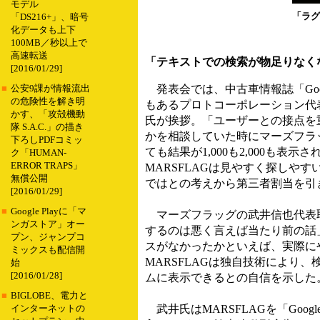
モデル
「ラグ
「DS216+」、暗号
化データも上下
100MB／秒以上で
高速転送
「テキストでの検索が物足りなく
[2016/01/29]
発表会では、中古車情報誌「Go
■
公安9課が情報流出
の危険性を解き明
もあるプロトコーポレーション代
かす、「攻殻機動
氏が挨拶。「ユーザーとの接点を
隊 S.A.C.」の描き
かを相談していた時にマーズフラ
下ろしPDFコミッ
ても結果が1,000も2,000も
ク「HUMAN-
ERROR TRAPS」
MARSFLAGは見やすく探しや
無償公開
ではとの考えから第三者割当を引
[2016/01/29]
■
Google Playに「マ
マーズフラッグの武井信也代表
ンガストア」オー
するのは悪く言えば当たり前の話
プン、ジャンプコ
スがなかったかといえば、実際に
ミックスも配信開
MARSFLAGは独自技術により
始
[2016/01/28]
ムに表示できるとの自信を示した
■
BIGLOBE、電力と
武井氏はMARSFLAGを「Goo
インターネットの