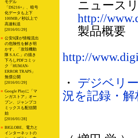
ニュースリリ
モデル
「DS216+」、暗号
化データも上下
http://www.
100MB／秒以上で
高速転送
製品概要
[2016/01/29]
■
公安9課が情報流出
の危険性を解き明
かす、「攻殻機動
http://www.dig
隊 S.A.C.」の描き
下ろしPDFコミッ
ク「HUMAN-
ERROR TRAPS」
無償公開
・
デジベリー
[2016/01/29]
■
Google Playに「マ
況を記録・解析す
ンガストア」オー
プン、ジャンプコ
ミックスも配信開
始
[2016/01/28]
■
BIGLOBE、電力と
インターネットの