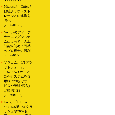
■
Microsoft、Officeと
他社クラウドスト
レージとの連携を
強化
[2016/01/28]
■
Googleのディープ
ラーニングシステ
ムによって、人工
知能が初めて囲碁
のプロ棋士に勝利
[2016/01/28]
■
ソラコム、IoTプラ
ットフォーム
「SORACOM」と
既存システムを専
用線でつなぐサー
ビスや認証機能な
ど提供開始
[2016/01/28]
■
Google「Chrome
48」iOS版ではクラ
ッシュ率70％低