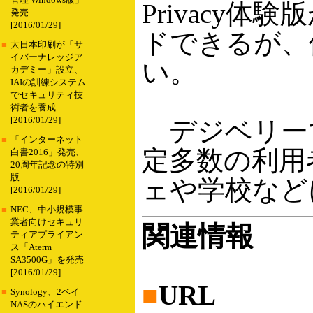
管理 Windows版」
Privacy
発売
[2016/01/29]
ドできるが、
■
大日本印刷が「サ
イバーナレッジア
い。
カデミー」設立、
IAIの訓練システム
でセキュリティ技
術者を養成
[2016/01/29]
デジベリー
■
「インターネット
定多数の利用
白書2016」発売、
20周年記念の特別
版
ェや学校など
[2016/01/29]
■
NEC、中小規模事
業者向けセキュリ
関連情報
ティアプライアン
ス「Aterm
SA3500G」を発売
[2016/01/29]
■
URL
■
Synology、2ベイ
NASのハイエンド