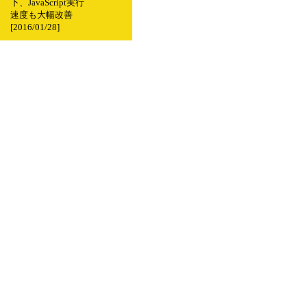
下、JavaScript実行
速度も大幅改善
[2016/01/28]