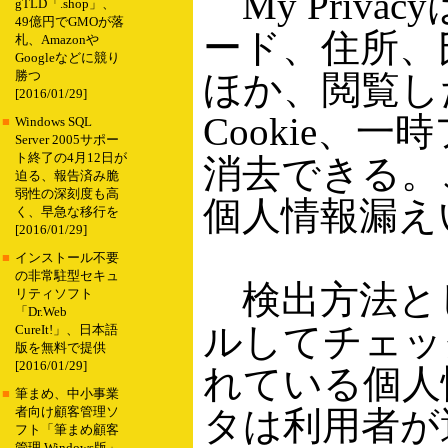
My Priv
gTLD「.shop」、
49億円でGMOが落
ード、住所、
札、Amazonや
Googleなどに競り
ほか、閲覧し
勝つ
[2016/01/29]
Cookie、
■
Windows SQL
Server 2005サポー
ト終了の4月12日が
消去できる。
迫る、報告済み脆
弱性の深刻度も高
個人情報漏え
く、早急な移行を
[2016/01/29]
■
インストール不要
の非常駐型セキュ
検出方法として
リティソフト
「Dr.Web
ルしてチェッ
CureIt!」、日本語
版を無料で提供
[2016/01/29]
れている個人
■
筆まめ、中小事業
タは利用者が
者向け顧客管理ソ
フト「筆まめ顧客