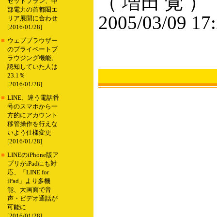
（ 増田 覚 ）
セットプラン、中
部電力の首都圏エ
2005/03/09 17
リア展開に合わせ
[2016/01/28]
■
ウェブブラウザー
のプライベートブ
ラウジング機能、
認知していた人は
23.1％
[2016/01/28]
■
LINE、違う電話番
号のスマホから一
方的にアカウント
移管操作を行えな
いよう仕様変更
[2016/01/28]
■
LINEのiPhone版ア
プリがiPadにも対
応、「LINE for
iPad」より多機
能、大画面で音
声・ビデオ通話が
可能に
[2016/01/28]