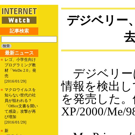
デジベリー
記事検索
去
最新ニュース
■
レゴ、小学生向け
プログラミング教
デジベリーは
材「WeDo 2.0」発
売
[2016/01/29]
情報を検出して
■
マクロウイルスを
を発売した。価格
知らない世代の社
員が狙われる？
「Office文書を開い
XP/2000/M
て感染」攻撃が再
び増加
[2016/01/29]
■
新