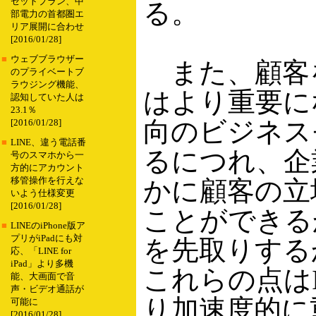
セットプラン、中
る。
部電力の首都圏エ
リア展開に合わせ
[2016/01/28]
■
ウェブブラウザー
また、顧客
のプライベートブ
ラウジング機能、
はより重要に
認知していた人は
23.1％
向のビジネス
[2016/01/28]
■
LINE、違う電話番
るにつれ、企
号のスマホから一
方的にアカウント
移管操作を行えな
かに顧客の立
いよう仕様変更
[2016/01/28]
ことができる
■
LINEのiPhone版ア
プリがiPadにも対
を先取りする
応、「LINE for
iPad」より多機
これらの点は
能、大画面で音
声・ビデオ通話が
り加速度的に
可能に
[2016/01/28]