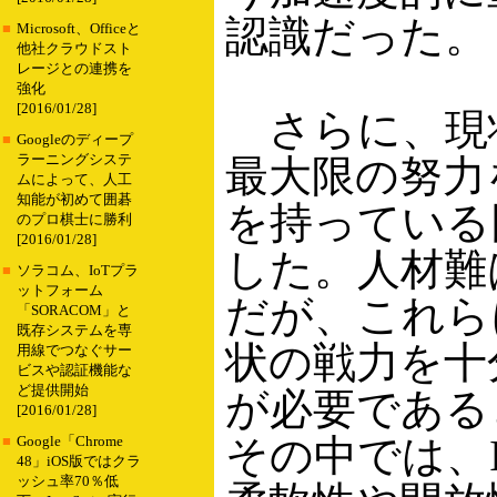
認識だった。
■
Microsoft、Officeと
他社クラウドスト
レージとの連携を
強化
[2016/01/28]
さらに、現
■
Googleのディープ
ラーニングシステ
最大限の努力
ムによって、人工
知能が初めて囲碁
を持っている
のプロ棋士に勝利
[2016/01/28]
した。人材難
■
ソラコム、IoTプラ
ットフォーム
だが、これら
「SORACOM」と
既存システムを専
状の戦力を十
用線でつなぐサー
ビスや認証機能な
ど提供開始
が必要である
[2016/01/28]
その中では、
■
Google「Chrome
48」iOS版ではクラ
ッシュ率70％低