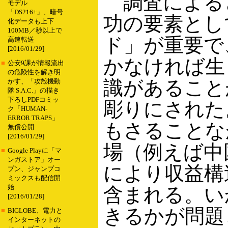
調査による
モデル
「DS216+」、暗号
功の要素とし
化データも上下
100MB／秒以上で
ド」が重要で
高速転送
[2016/01/29]
かなければ生
■
公安9課が情報流出
の危険性を解き明
識があること
かす、「攻殻機動
隊 S.A.C.」の描き
下ろしPDFコミッ
彫りにされた
ク「HUMAN-
ERROR TRAPS」
もさることな
無償公開
[2016/01/29]
場（例えば中
■
Google Playに「マ
ンガストア」オー
により収益構
プン、ジャンプコ
ミックスも配信開
始
含まれる。い
[2016/01/28]
きるかが問題
■
BIGLOBE、電力と
インターネットの