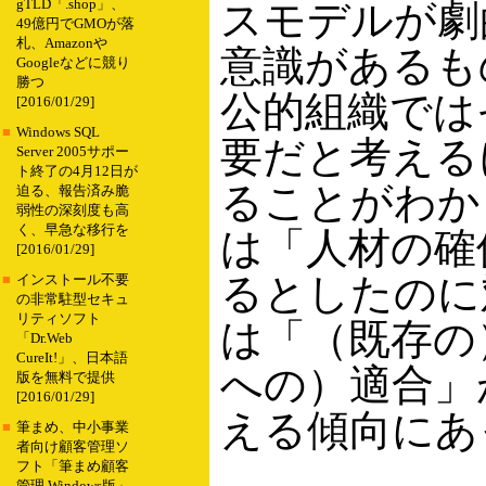
gTLD「.shop」、
スモデルが劇
49億円でGMOが落
札、Amazonや
意識があるも
Googleなどに競り
勝つ
公的組織では
[2016/01/29]
■
Windows SQL
要だと考える
Server 2005サポー
ト終了の4月12日が
ることがわか
迫る、報告済み脆
弱性の深刻度も高
く、早急な移行を
は「人材の確
[2016/01/29]
るとしたのに
■
インストール不要
の非常駐型セキュ
リティソフト
は「（既存の
「Dr.Web
CureIt!」、日本語
への）適合」
版を無料で提供
[2016/01/29]
える傾向にあ
■
筆まめ、中小事業
者向け顧客管理ソ
フト「筆まめ顧客