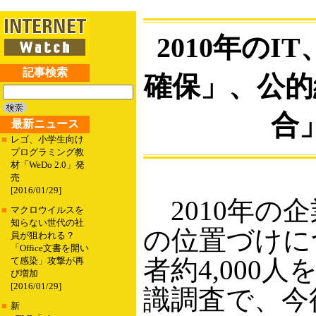
2010年の
記事検索
確保」、公的
合
最新ニュース
■
レゴ、小学生向け
プログラミング教
材「WeDo 2.0」発
売
[2016/01/29]
2010年の企
■
マクロウイルスを
知らない世代の社
の位置づけに
員が狙われる？
「Office文書を開い
者約4,000
て感染」攻撃が再
び増加
[2016/01/29]
識調査で、今
■
新