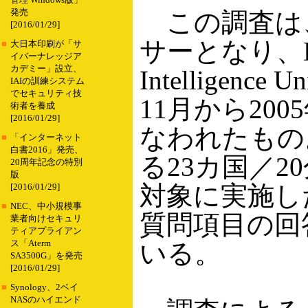
管理 Windows版」
発売
この調査は、
[2016/01/29]
サーとなり、Eco
■
大日本印刷が「サ
イバーナレッジア
カデミー」設立、
Intelligenc
IAIの訓練システム
でセキュリティ技
11月から20
術者を養成
[2016/01/29]
なわれたもの
■
「インターネット
白書2016」発売、
る23カ国／20
20周年記念の特別
版
対象に実施し
[2016/01/29]
■
NEC、中小規模事
質問項目の回
業者向けセキュリ
ティアプライアン
ス「Aterm
いる。
SA3500G」を発売
[2016/01/29]
■
Synology、2ベイ
NASのハイエンド