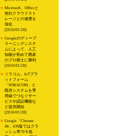
■
Microsoft、Officeと
他社クラウドスト
レージとの連携を
強化
[2016/01/28]
■
Googleのディープ
ラーニングシステ
ムによって、人工
知能が初めて囲碁
のプロ棋士に勝利
[2016/01/28]
■
ソラコム、IoTプラ
ットフォーム
「SORACOM」と
既存システムを専
用線でつなぐサー
ビスや認証機能な
ど提供開始
[2016/01/28]
■
Google「Chrome
48」iOS版ではクラ
ッシュ率70％低