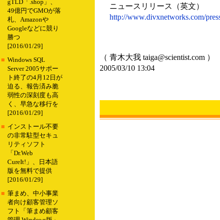
gTLD「.shop」、
ニュースリリース（英文）
49億円でGMOが落
http://www.divxnetworks.com/press
札、Amazonや
Googleなどに競り
勝つ
[2016/01/29]
（ 青木大我 taiga@scientist.com ）
■
Windows SQL
2005/03/10 13:04
Server 2005サポー
ト終了の4月12日が
迫る、報告済み脆
弱性の深刻度も高
く、早急な移行を
[2016/01/29]
■
インストール不要
の非常駐型セキュ
リティソフト
「Dr.Web
CureIt!」、日本語
版を無料で提供
[2016/01/29]
■
筆まめ、中小事業
者向け顧客管理ソ
フト「筆まめ顧客