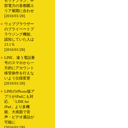
セットプラン、中
部電力の首都圏エ
リア展開に合わせ
[2016/01/28]
■
ウェブブラウザー
のプライベートブ
ラウジング機能、
認知していた人は
23.1％
[2016/01/28]
■
LINE、違う電話番
号のスマホから一
方的にアカウント
移管操作を行えな
いよう仕様変更
[2016/01/28]
■
LINEのiPhone版ア
プリがiPadにも対
応、「LINE for
iPad」より多機
能、大画面で音
声・ビデオ通話が
可能に
[2016/01/28]