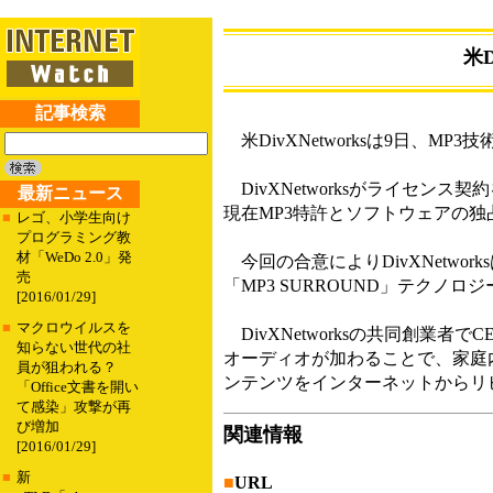
米
記事検索
米DivXNetworksは9日、
DivXNetworksがライセンス契
最新ニュース
現在MP3特許とソフトウェアの独占
■
レゴ、小学生向け
プログラミング教
材「WeDo 2.0」発
今回の合意によりDivXNetwo
売
「MP3 SURROUND」テクノ
[2016/01/29]
■
マクロウイルスを
DivXNetworksの共同創業者でCE
知らない世代の社
オーディオが加わることで、家庭
員が狙われる？
ンテンツをインターネットからリ
「Office文書を開い
て感染」攻撃が再
び増加
関連情報
[2016/01/29]
■
新
■
URL