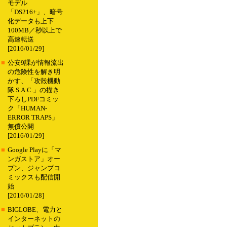
モデル
「DS216+」、暗号
化データも上下
100MB／秒以上で
高速転送
[2016/01/29]
■
公安9課が情報流出
の危険性を解き明
かす、「攻殻機動
隊 S.A.C.」の描き
下ろしPDFコミッ
ク「HUMAN-
ERROR TRAPS」
無償公開
[2016/01/29]
■
Google Playに「マ
ンガストア」オー
プン、ジャンプコ
ミックスも配信開
始
[2016/01/28]
■
BIGLOBE、電力と
インターネットの