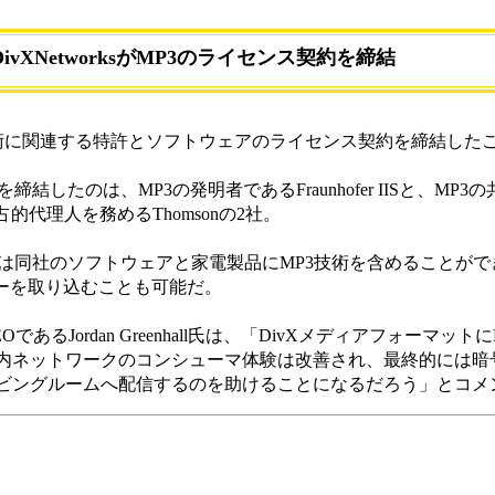
DivXNetworksがMP3のライセンス契約を締結
MP3技術に関連する特許とソフトウェアのライセンス契約を締結し
約を締結したのは、MP3の発明者であるFraunhofer IISと、MP
的代理人を務めるThomsonの2社。
rksは同社のソフトウェアと家電製品にMP3技術を含めることが
ロジーを取り込むことも可能だ。
OであるJordan Greenhall氏は、「DivXメディアフォーマットにM
内ネットワークのコンシューマ体験は改善され、最終的には暗
ビングルームへ配信するのを助けることになるだろう」とコメ