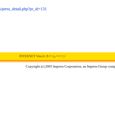
/press_detail.php?pr_id=131
INTERNET Watch ホームページ
Copyright (c) 2005 Impress Corporation, an Impress Group compa