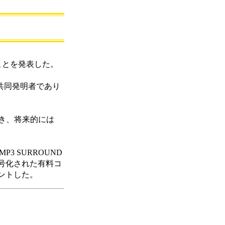
たことを発表した。
3の共同発明者であり
でき、将来的には
P3 SURROUND
号化された有料コ
ントした。