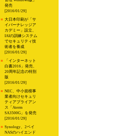
管理 Windows版」
発売
[2016/01/29]
■
大日本印刷が「サ
イバーナレッジア
カデミー」設立、
IAIの訓練システム
でセキュリティ技
術者を養成
[2016/01/29]
■
「インターネット
白書2016」発売、
20周年記念の特別
版
[2016/01/29]
■
NEC、中小規模事
業者向けセキュリ
ティアプライアン
ス「Aterm
SA3500G」を発売
[2016/01/29]
■
Synology、2ベイ
NASのハイエンド