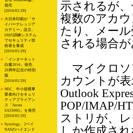
管理 Windows版」
示されるが、
発売
[2016/01/29]
複数のアカウ
■
大日本印刷が「サ
イバーナレッジア
たり、メール
カデミー」設立、
IAIの訓練システム
される場合が
でセキュリティ技
術者を養成
[2016/01/29]
■
「インターネット
マイクロソ
白書2016」発売、
20周年記念の特別
版
カウントが表
[2016/01/29]
Outlook E
■
NEC、中小規模事
業者向けセキュリ
ティアプライアン
POP/IMAP
ス「Aterm
SA3500G」を発売
ストリが、レ
[2016/01/29]
■
Synology、2ベイ
しか作成され
NASのハイエンド