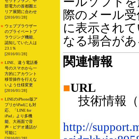
ールソフトを
セットプラン、中
部電力の首都圏エ
際のメール受
リア展開に合わせ
[2016/01/28]
に表示されて
■
ウェブブラウザー
のプライベートブ
なる場合があ
ラウジング機能、
認知していた人は
23.1％
[2016/01/28]
関連情報
■
LINE、違う電話番
号のスマホから一
方的にアカウント
移管操作を行えな
■
URL
いよう仕様変更
[2016/01/28]
技術情報（KB
■
LINEのiPhone版ア
プリがiPadにも対
応、「LINE for
iPad」より多機
能、大画面で音
http://support.
声・ビデオ通話が
可能に
[2016/01/28]