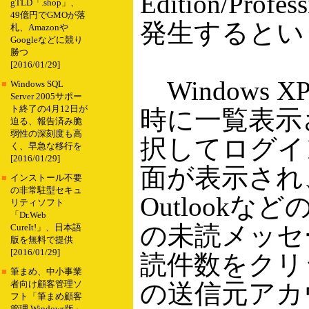
Edition/Profe
gTLD「.shop」、
49億円でGMOが落
発生するとい
札、Amazonや
Googleなどに競り
勝つ
[2016/01/29]
Windows
■
Windows SQL
Server 2005サポー
ト終了の4月12日が
時に一覧表示
迫る、報告済み脆
弱性の深刻度も高
択してログイ
く、早急な移行を
[2016/01/29]
面が表示され、Ou
■
インストール不要
の非常駐型セキュ
Outlook
リティソフト
「Dr.Web
の未読メッセ
CureIt!」、日本語
版を無料で提供
[2016/01/29]
読件数をクリ
■
筆まめ、中小事業
の送信元アカ
者向け顧客管理ソ
フト「筆まめ顧客