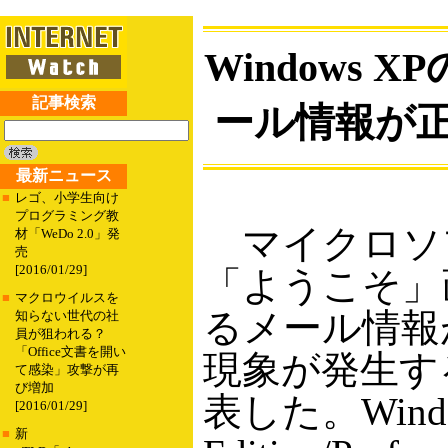
Windows
記事検索
ール情報が
最新ニュース
■
レゴ、小学生向け
プログラミング教
マイクロソフト
材「WeDo 2.0」発
売
[2016/01/29]
「ようこそ」
■
マクロウイルスを
るメール情報
知らない世代の社
員が狙われる？
「Office文書を開い
現象が発生す
て感染」攻撃が再
び増加
表した。Windo
[2016/01/29]
■
新