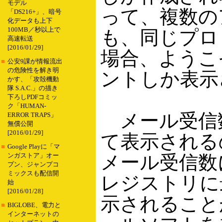
モデル
って、複数の
「DS216+」、暗号
化データも上下
100MB／秒以上で
も、同じプロ
高速転送
[2016/01/29]
場合、ようこ
■
公安9課が情報流出
の危険性を解き明
ントしか表示
かす、「攻殻機動
隊 S.A.C.」の描き
下ろしPDFコミッ
ク「HUMAN-
メール受信
ERROR TRAPS」
無償公開
[2016/01/29]
て表示される
■
Google Playに「マ
メール受信数
ンガストア」オー
プン、ジャンプコ
ミックスも配信開
レジストリに
始
[2016/01/28]
示されること
■
BIGLOBE、電力と
インターネットの