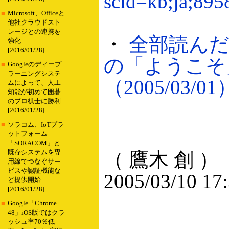
scid=kb;ja;895
■
Microsoft、Officeと
他社クラウドスト
レージとの連携を
・
全部読んだは
強化
[2016/01/28]
の「ようこそ
■
Googleのディープ
ラーニングシステ
（2005/03/01
ムによって、人工
知能が初めて囲碁
のプロ棋士に勝利
[2016/01/28]
■
ソラコム、IoTプラ
ットフォーム
「SORACOM」と
既存システムを専
（ 鷹木 創 ）
用線でつなぐサー
ビスや認証機能な
2005/03/10 17
ど提供開始
[2016/01/28]
■
Google「Chrome
48」iOS版ではクラ
ッシュ率70％低