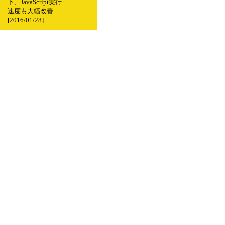
下、JavaScript実行
速度も大幅改善
[2016/01/28]