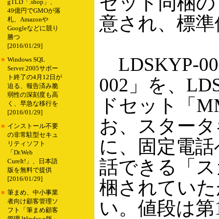
セット同梱の「L
gTLD「.shop」、
49億円でGMOが落
意され、標準価
札、Amazonや
Googleなどに競り
勝つ
[2016/01/29]
LDSKYP-
■
Windows SQL
Server 2005サポー
ト終了の4月12日が
002」を、L
迫る、報告済み脆
弱性の深刻度も高
ドセット「MM
く、早急な移行を
[2016/01/29]
お、スタータ
■
インストール不要
の非常駐型セキュ
に、固定電話
リティソフト
「Dr.Web
話できる「ス
CureIt!」、日本語
版を無料で提供
[2016/01/29]
梱されていた
■
筆まめ、中小事業
い。値段は第1
者向け顧客管理ソ
フト「筆まめ顧客