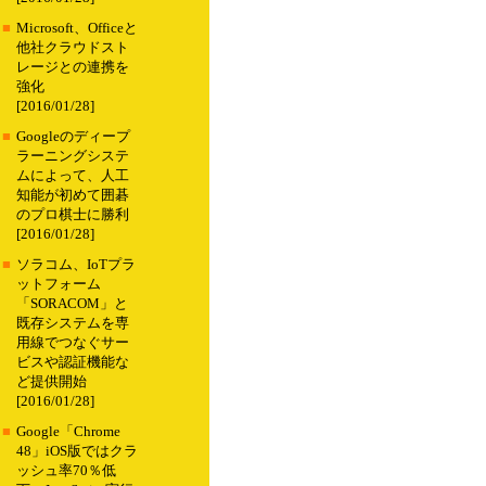
■
Microsoft、Officeと
他社クラウドスト
レージとの連携を
強化
[2016/01/28]
■
Googleのディープ
ラーニングシステ
ムによって、人工
知能が初めて囲碁
のプロ棋士に勝利
[2016/01/28]
■
ソラコム、IoTプラ
ットフォーム
「SORACOM」と
既存システムを専
用線でつなぐサー
ビスや認証機能な
ど提供開始
[2016/01/28]
■
Google「Chrome
48」iOS版ではクラ
ッシュ率70％低