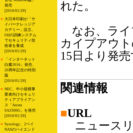
管理 Windows版」
れた。
発売
[2016/01/29]
■
大日本印刷が「サ
イバーナレッジア
なお、ライ
カデミー」設立、
IAIの訓練システム
カイプアウトの
でセキュリティ技
術者を養成
[2016/01/29]
15日より発売
■
「インターネット
白書2016」発売、
20周年記念の特別
版
[2016/01/29]
関連情報
■
NEC、中小規模事
業者向けセキュリ
ティアプライアン
ス「Aterm
■
URL
SA3500G」を発売
[2016/01/29]
ニュースリ
■
Synology、2ベイ
NASのハイエンド