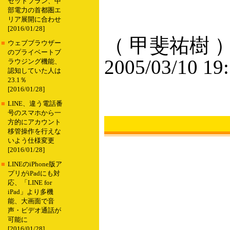
セットプラン、中
部電力の首都圏エ
リア展開に合わせ
[2016/01/28]
（ 甲斐祐樹 
■
ウェブブラウザー
のプライベートブ
2005/03/10 19
ラウジング機能、
認知していた人は
23.1％
[2016/01/28]
■
LINE、違う電話番
号のスマホから一
方的にアカウント
移管操作を行えな
いよう仕様変更
[2016/01/28]
■
LINEのiPhone版ア
プリがiPadにも対
応、「LINE for
iPad」より多機
能、大画面で音
声・ビデオ通話が
可能に
[2016/01/28]