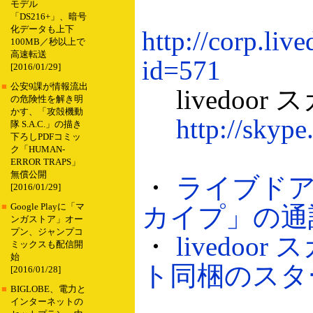
モデル
「DS216+」、暗号
化データも上下
http://corp.liv
100MB／秒以上で
高速転送
id=571
[2016/01/29]
■
公安9課が情報流出
livedoor
の危険性を解き明
かす、「攻殻機動
http://skype
隊 S.A.C.」の描き
下ろしPDFコミッ
ク「HUMAN-
ERROR TRAPS」
無償公開
・
ライブドア、
[2016/01/29]
■
Google Playに「マ
カイプ」の通話チ
ンガストア」オー
プン、ジャンプコ
・
livedo
ミックスも配信開
始
ト同梱のスタータ
[2016/01/28]
■
BIGLOBE、電力と
インターネットの