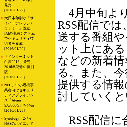
管理 Windows版」
発売
4月中旬よ
[2016/01/29]
■
大日本印刷が「サ
RSS配信で
イバーナレッジア
カデミー」設立、
送する番組や
IAIの訓練システム
でセキュリティ技
術者を養成
ット上にある
[2016/01/29]
などの新着情
■
「インターネット
白書2016」発売、
20周年記念の特別
る。また、今
版
[2016/01/29]
提供する情報
■
NEC、中小規模事
業者向けセキュリ
討していくと
ティアプライアン
ス「Aterm
SA3500G」を発売
[2016/01/29]
RSS配信に
■
Synology、2ベイ
NASのハイエンド