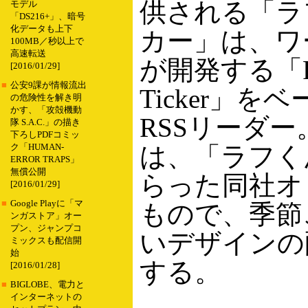
供される「ラ
モデル
「DS216+」、暗号
化データも上下
カー」は、ワ
100MB／秒以上で
高速転送
が開発する「Ra
[2016/01/29]
■
公安9課が情報流出
Ticker」を
の危険性を解き明
かす、「攻殻機動
RSSリーダ
隊 S.A.C.」の描き
下ろしPDFコミッ
は、「ラフく
ク「HUMAN-
ERROR TRAPS」
無償公開
らった同社オ
[2016/01/29]
■
Google Playに「マ
もので、季節
ンガストア」オー
プン、ジャンプコ
いデザインの
ミックスも配信開
始
する。
[2016/01/28]
■
BIGLOBE、電力と
インターネットの