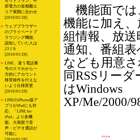
セットプラン、中
機能面では、
部電力の首都圏エ
リア展開に合わせ
[2016/01/28]
機能に加え、
■
ウェブブラウザー
組情報、放送
のプライベートブ
ラウジング機能、
認知していた人は
通知、番組表
23.1％
[2016/01/28]
なども用意さ
■
LINE、違う電話番
号のスマホから一
同RSSリーダ
方的にアカウント
移管操作を行えな
はWindows
いよう仕様変更
[2016/01/28]
XP/Me/2000/
■
LINEのiPhone版ア
プリがiPadにも対
応、「LINE for
iPad」より多機
能、大画面で音
声・ビデオ通話が
可能に
[2016/01/28]