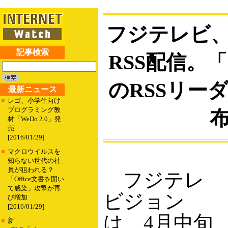
フジテレビ
記事検索
RSS配信。
のRSSリー
最新ニュース
■
レゴ、小学生向け
プログラミング教
材「WeDo 2.0」発
売
[2016/01/29]
■
マクロウイルスを
知らない世代の社
員が狙われる？
フジテレ
「Office文書を開い
て感染」攻撃が再
ビジョン
び増加
[2016/01/29]
は、4月中旬
■
新