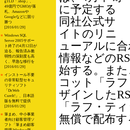
gTLD「.shop」、
に予定する
49億円でGMOが落
札、Amazonや
Googleなどに競り
同社公式サ
勝つ
[2016/01/29]
イトのリニ
■
Windows SQL
Server 2005サポー
ューアルに合
ト終了の4月12日が
迫る、報告済み脆
情報などのR
弱性の深刻度も高
く、早急な移行を
始する。また
[2016/01/29]
■
インストール不要
コット「ラフ
の非常駐型セキュ
リティソフト
ザインしたR
「Dr.Web
CureIt!」、日本語
版を無料で提供
「ラフ・ティ
[2016/01/29]
■
筆まめ、中小事業
無償で配布す
者向け顧客管理ソ
フト「筆まめ顧客