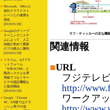
■
Microsoft、Officeと
他社クラウドスト
レージとの連携を
強化
[2016/01/28]
■
Googleのディープ
ラフ・ティッカーの主な機
ラーニングシステ
ムによって、人工
関連情報
知能が初めて囲碁
のプロ棋士に勝利
[2016/01/28]
■
ソラコム、IoTプラ
■
URL
ットフォーム
「SORACOM」と
既存システムを専
フジテレ
用線でつなぐサー
ビスや認証機能な
http://www.f
ど提供開始
[2016/01/28]
ワークアッ
■
Google「Chrome
48」iOS版ではクラ
http://www.w
ッシュ率70％低