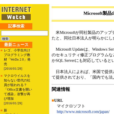
Microsoft
記事検索
米Microsoftが同社製品のアップ
たと、同社日本法人が明らかにし
最新ニュース
Microsoft Updateは、Windows S
■
レゴ、小学生向け
のセキュリティ修正プログラムなどを
プログラミング教
材「WeDo 2.0」発
かSQL Serverにも対応している
売
[2016/01/29]
日本法人によれば、米国で提供さ
■
マクロウイルスを
て提供されており、「国内でも法
知らない世代の社
員が狙われる？
関連情報
「Office文書を開い
て感染」攻撃が再
び増加
■
URL
[2016/01/29]
マイクロソフト
■
新
http://www.microsoft.com/japan/