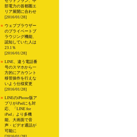
セットプラン、中
部電力の首都圏エ
リア展開に合わせ
[2016/01/28]
■
ウェブブラウザー
のプライベートブ
ラウジング機能、
認知していた人は
23.1％
[2016/01/28]
■
LINE、違う電話番
号のスマホから一
方的にアカウント
移管操作を行えな
いよう仕様変更
[2016/01/28]
■
LINEのiPhone版ア
プリがiPadにも対
応、「LINE for
iPad」より多機
能、大画面で音
声・ビデオ通話が
可能に
[2016/01/28]