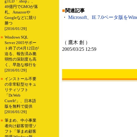
gTLD「.shop」、
49億円でGMOが落
■
関連記事
札、Amazonや
・
Microsoft、IE 7.0ベータ版をWi
Googleなどに競り
勝つ
[2016/01/29]
■
Windows SQL
（ 鷹木 創 ）
Server 2005サポー
ト終了の4月12日が
2005/03/25 12:59
迫る、報告済み脆
弱性の深刻度も高
く、早急な移行を
[2016/01/29]
■
インストール不要
の非常駐型セキュ
リティソフト
「Dr.Web
CureIt!」、日本語
版を無料で提供
[2016/01/29]
■
筆まめ、中小事業
者向け顧客管理ソ
フト「筆まめ顧客