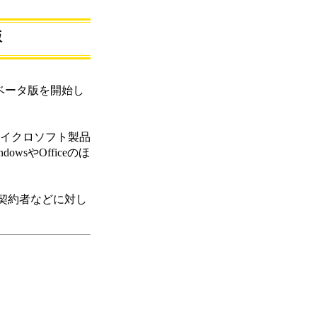
版
」のベータ版を開始し
03といったマイクロソフト製品
やOfficeのほ
契約者などに対し