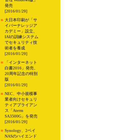
管理 Windows版」
発売
[2016/01/29]
■
大日本印刷が「サ
イバーナレッジア
カデミー」設立、
IAIの訓練システム
でセキュリティ技
術者を養成
[2016/01/29]
■
「インターネット
白書2016」発売、
20周年記念の特別
版
[2016/01/29]
■
NEC、中小規模事
業者向けセキュリ
ティアプライアン
ス「Aterm
SA3500G」を発売
[2016/01/29]
■
Synology、2ベイ
NASのハイエンド