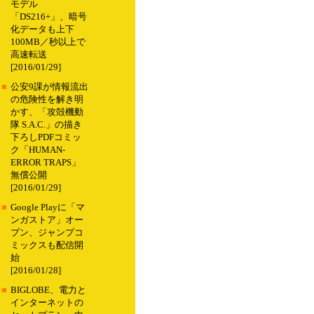
モデル
「DS216+」、暗号
化データも上下
100MB／秒以上で
高速転送
[2016/01/29]
■
公安9課が情報流出
の危険性を解き明
かす、「攻殻機動
隊 S.A.C.」の描き
下ろしPDFコミッ
ク「HUMAN-
ERROR TRAPS」
無償公開
[2016/01/29]
■
Google Playに「マ
ンガストア」オー
プン、ジャンプコ
ミックスも配信開
始
[2016/01/28]
■
BIGLOBE、電力と
インターネットの