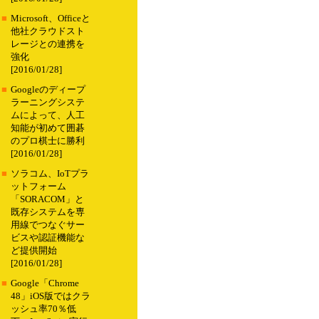
■
Microsoft、Officeと
他社クラウドスト
レージとの連携を
強化
[2016/01/28]
■
Googleのディープ
ラーニングシステ
ムによって、人工
知能が初めて囲碁
のプロ棋士に勝利
[2016/01/28]
■
ソラコム、IoTプラ
ットフォーム
「SORACOM」と
既存システムを専
用線でつなぐサー
ビスや認証機能な
ど提供開始
[2016/01/28]
■
Google「Chrome
48」iOS版ではクラ
ッシュ率70％低