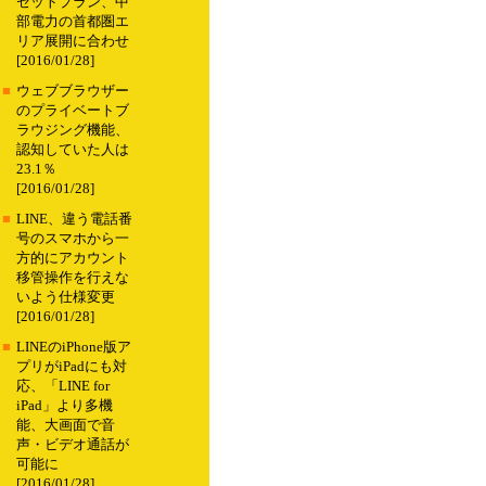
セットプラン、中
部電力の首都圏エ
リア展開に合わせ
[2016/01/28]
■
ウェブブラウザー
のプライベートブ
ラウジング機能、
認知していた人は
23.1％
[2016/01/28]
■
LINE、違う電話番
号のスマホから一
方的にアカウント
移管操作を行えな
いよう仕様変更
[2016/01/28]
■
LINEのiPhone版ア
プリがiPadにも対
応、「LINE for
iPad」より多機
能、大画面で音
声・ビデオ通話が
可能に
[2016/01/28]