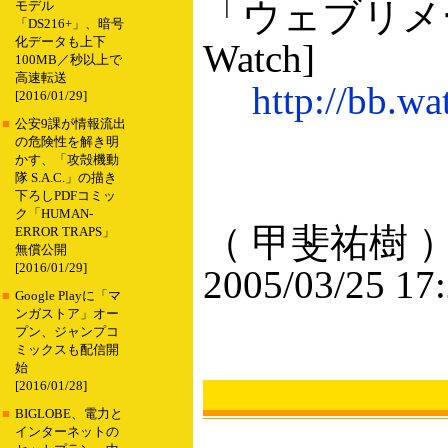
「ウェブリメー
モデル
「DS216+」、暗号
化データも上下
Watch]
100MB／秒以上で
高速転送
http://bb.w
[2016/01/29]
■
公安9課が情報流出
の危険性を解き明
かす、「攻殻機動
隊 S.A.C.」の描き
下ろしPDFコミッ
ク「HUMAN-
（ 甲斐祐樹 
ERROR TRAPS」
無償公開
[2016/01/29]
2005/03/25 17
■
Google Playに「マ
ンガストア」オー
プン、ジャンプコ
ミックスも配信開
始
[2016/01/28]
■
BIGLOBE、電力と
インターネットの