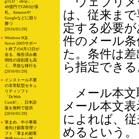
ウェブリメ
gTLD「.shop」、
49億円でGMOが落
は、従来まで
札、Amazonや
Googleなどに競り
定する必要が
勝つ
[2016/01/29]
件のメール条
■
Windows SQL
Server 2005サポー
ト終了の4月12日が
た。条件は差出
迫る、報告済み脆
弱性の深刻度も高
ら指定できる
く、早急な移行を
[2016/01/29]
■
インストール不要
の非常駐型セキュ
メール本文
リティソフト
「Dr.Web
メール本文表
CureIt!」、日本語
版を無料で提供
[2016/01/29]
によれば、従
■
筆まめ、中小事業
めるという。
者向け顧客管理ソ
フト「筆まめ顧客