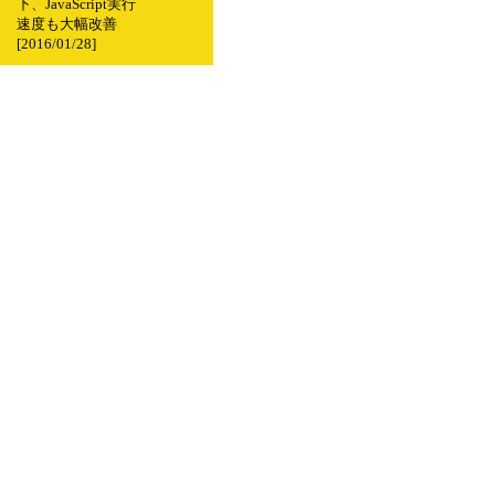
下、JavaScript実行
速度も大幅改善
[2016/01/28]