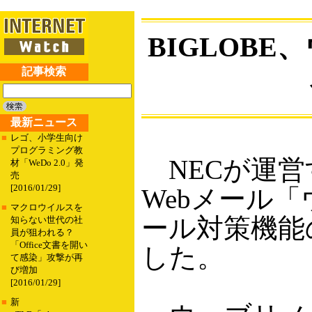
BIGLOB
記事検索
最新ニュース
■
レゴ、小学生向け
プログラミング教
NECが運営す
材「WeDo 2.0」発
売
[2016/01/29]
Webメール
■
マクロウイルスを
ール対策機能
知らない世代の社
員が狙われる？
「Office文書を開い
した。
て感染」攻撃が再
び増加
[2016/01/29]
■
新