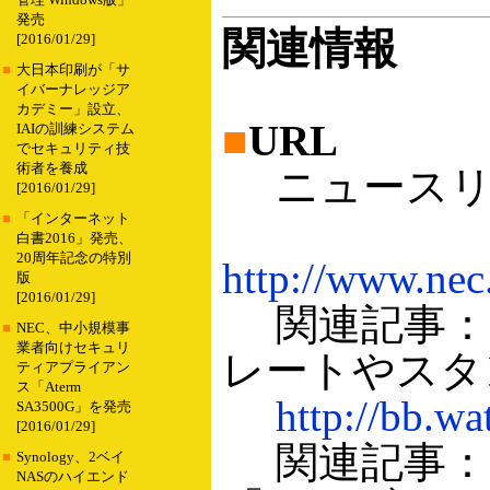
管理 Windows版」
発売
関連情報
[2016/01/29]
■
大日本印刷が「サ
イバーナレッジア
カデミー」設立、
■
URL
IAIの訓練システム
でセキュリティ技
術者を養成
ニュースリ
[2016/01/29]
■
「インターネット
白書2016」発売、
20周年記念の特別
http://www.nec
版
[2016/01/29]
関連記事：B
■
NEC、中小規模事
業者向けセキュリ
レートやスタンプ
ティアプライアン
ス「Aterm
http://bb.w
SA3500G」を発売
[2016/01/29]
関連記事：B
■
Synology、2ベイ
NASのハイエンド