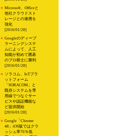
■
Microsoft、Officeと
他社クラウドスト
レージとの連携を
強化
[2016/01/28]
■
Googleのディープ
ラーニングシステ
ムによって、人工
知能が初めて囲碁
のプロ棋士に勝利
[2016/01/28]
■
ソラコム、IoTプラ
ットフォーム
「SORACOM」と
既存システムを専
用線でつなぐサー
ビスや認証機能な
ど提供開始
[2016/01/28]
■
Google「Chrome
48」iOS版ではクラ
ッシュ率70％低