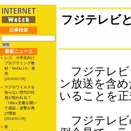
フジテレビ
記事検索
最新ニュース
■
レゴ、小学生向け
プログラミング教
フジテレビジ
材「WeDo 2.0」発
売
[2016/01/29]
ン放送を含め
■
マクロウイルスを
いることを正
知らない世代の社
員が狙われる？
「Office文書を開い
て感染」攻撃が再
び増加
フジテレビの
[2016/01/29]
■
新