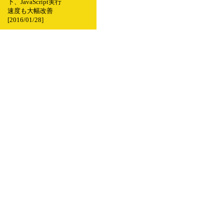
下、JavaScript実行
速度も大幅改善
[2016/01/28]