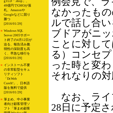
例会見で、ラ
gTLD「.shop」、
49億円でGMOが落
なかったもの
札、Amazonや
Googleなどに競り
ルで話し合い
勝つ
[2016/01/29]
ブドアがニッ
■
Windows SQL
Server 2005サポー
ト終了の4月12日が
ことに対して
迫る、報告済み脆
弱性の深刻度も高
る）コンセプ
く、早急な移行を
[2016/01/29]
った時と変わ
■
インストール不要
の非常駐型セキュ
それなりの対
リティソフト
「Dr.Web
CureIt!」、日本語
版を無料で提供
[2016/01/29]
なお、ライ
■
筆まめ、中小事業
28日に予定
者向け顧客管理ソ
フト「筆まめ顧客