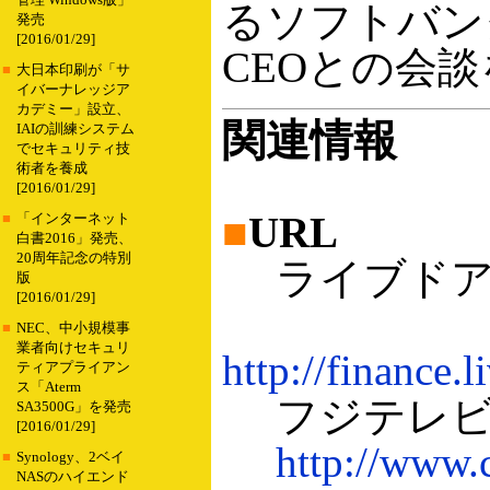
管理 Windows版」
るソフトバン
発売
[2016/01/29]
CEOとの会
■
大日本印刷が「サ
イバーナレッジア
カデミー」設立、
関連情報
IAIの訓練システム
でセキュリティ技
術者を養成
[2016/01/29]
■
URL
■
「インターネット
白書2016」発売、
20周年記念の特別
ライブドアの
版
[2016/01/29]
■
NEC、中小規模事
業者向けセキュリ
http://finance
ティアプライアン
ス「Aterm
フジテレビの
SA3500G」を発売
[2016/01/29]
http://www.
■
Synology、2ベイ
NASのハイエンド