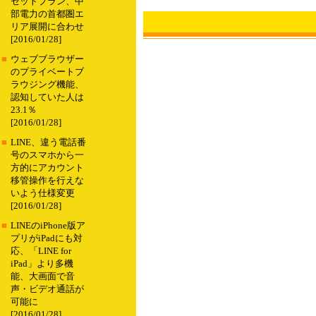
セットプラン、中
部電力の首都圏エ
リア展開に合わせ
[2016/01/28]
■
ウェブブラウザー
のプライベートブ
ラウジング機能、
認知していた人は
23.1％
[2016/01/28]
■
LINE、違う電話番
号のスマホから一
方的にアカウント
移管操作を行えな
いよう仕様変更
[2016/01/28]
■
LINEのiPhone版ア
プリがiPadにも対
応、「LINE for
iPad」より多機
能、大画面で音
声・ビデオ通話が
可能に
[2016/01/28]