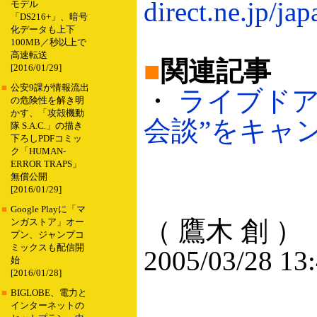
direct.ne.jp/j
モデル
「DS216+」、暗号
化データも上下
100MB／秒以上で
高速転送
■
関連記事
[2016/01/29]
■
公安9課が情報流出
・
ライブドア
の危険性を解き明
かす、「攻殻機動
会談”をキャンセ
隊 S.A.C.」の描き
下ろしPDFコミッ
ク「HUMAN-
ERROR TRAPS」
無償公開
[2016/01/29]
■
Google Playに「マ
（ 鷹木 創 ）
ンガストア」オー
プン、ジャンプコ
ミックスも配信開
2005/03/28 13
始
[2016/01/28]
■
BIGLOBE、電力と
インターネットの