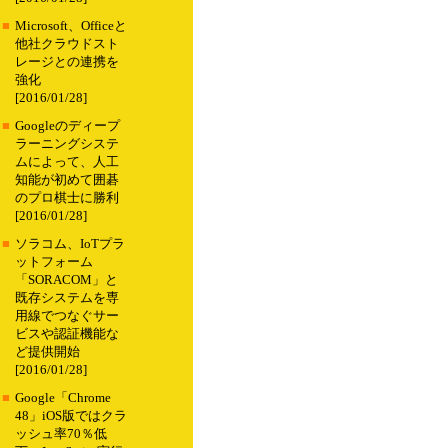
■
Microsoft、Officeと
他社クラウドスト
レージとの連携を
強化
[2016/01/28]
■
Googleのディープ
ラーニングシステ
ムによって、人工
知能が初めて囲碁
のプロ棋士に勝利
[2016/01/28]
■
ソラコム、IoTプラ
ットフォーム
「SORACOM」と
既存システムを専
用線でつなぐサー
ビスや認証機能な
ど提供開始
[2016/01/28]
■
Google「Chrome
48」iOS版ではクラ
ッシュ率70％低