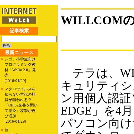
WILLCO
記事検索
最新ニュース
■
レゴ、小学生向け
プログラミング教
テラは、WI
材「WeDo 2.0」発
売
[2016/01/29]
キュリティシ
■
マクロウイルスを
ン用個人認証ソ
知らない世代の社
員が狙われる？
「Office文書を開い
EDGE」を4
て感染」攻撃が再
び増加
パソコン向けサイ
[2016/01/29]
■
新