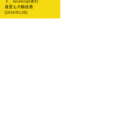
下、JavaScript実行
速度も大幅改善
[2016/01/28]