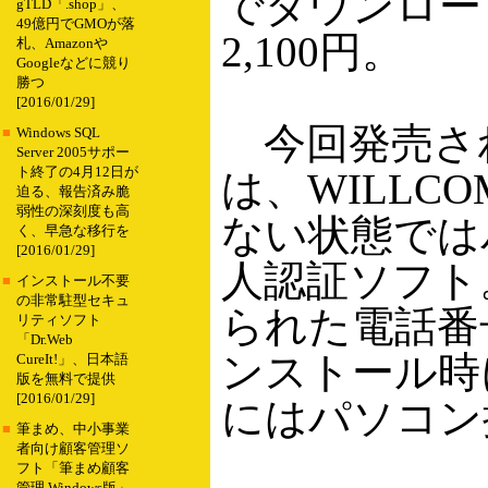
でダウンロー
gTLD「.shop」、
49億円でGMOが落
2,100円。
札、Amazonや
Googleなどに競り
勝つ
[2016/01/29]
今回発売される
■
Windows SQL
Server 2005サポー
ト終了の4月12日が
は、WILL
迫る、報告済み脆
弱性の深刻度も高
ない状態では
く、早急な移行を
[2016/01/29]
人認証ソフト。
■
インストール不要
の非常駐型セキュ
られた電話番
リティソフト
「Dr.Web
ンストール時
CureIt!」、日本語
版を無料で提供
[2016/01/29]
にはパソコン
■
筆まめ、中小事業
者向け顧客管理ソ
フト「筆まめ顧客