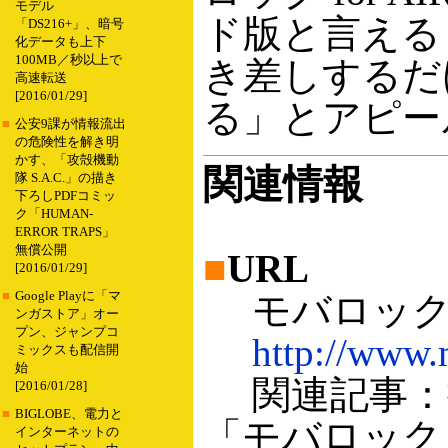
モデル
ド版と言える
「DS216+」、暗号
化データも上下
100MB／秒以上で
き差しするだ
高速転送
[2016/01/29]
る」とアピー
■
公安9課が情報流出
の危険性を解き明
かす、「攻殻機動
関連情報
隊 S.A.C.」の描き
下ろしPDFコミッ
ク「HUMAN-
ERROR TRAPS」
無償公開
■
URL
[2016/01/29]
■
Google Playに「マ
モバロッ
ンガストア」オー
プン、ジャンプコ
http://www.
ミックスも配信開
始
関連記事：
[2016/01/28]
■
BIGLOBE、電力と
「モバロック」
インターネットの