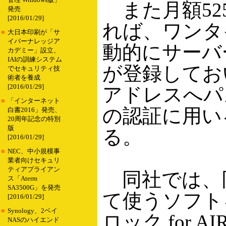
管理 Windows版」
また月額52
発売
[2016/01/29]
れば、ワンタ
■
大日本印刷が「サ
イバーナレッジア
動的にサーバ
カデミー」設立、
IAIの訓練システム
が登録してお
でセキュリティ技
術者を養成
[2016/01/29]
アドレスへパ
■
「インターネット
の認証に用い
白書2016」発売、
20周年記念の特別
版
る。
[2016/01/29]
■
NEC、中小規模事
業者向けセキュリ
ティアプライアン
同社では、
ス「Aterm
SA3500G」を発売
て使うソフト
[2016/01/29]
■
Synology、2ベイ
ロック for 
NASのハイエンド