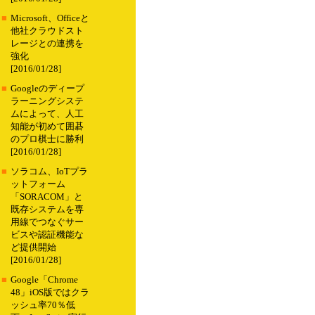
■
Microsoft、Officeと
他社クラウドスト
レージとの連携を
強化
[2016/01/28]
■
Googleのディープ
ラーニングシステ
ムによって、人工
知能が初めて囲碁
のプロ棋士に勝利
[2016/01/28]
■
ソラコム、IoTプラ
ットフォーム
「SORACOM」と
既存システムを専
用線でつなぐサー
ビスや認証機能な
ど提供開始
[2016/01/28]
■
Google「Chrome
48」iOS版ではクラ
ッシュ率70％低