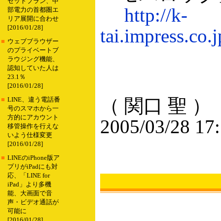
セットプラン、中
http://k-
部電力の首都圏エ
リア展開に合わせ
[2016/01/28]
tai.impress.co.
■
ウェブブラウザー
のプライベートブ
ラウジング機能、
認知していた人は
23.1％
[2016/01/28]
（ 関口 聖 ）
■
LINE、違う電話番
号のスマホから一
方的にアカウント
2005/03/28 17
移管操作を行えな
いよう仕様変更
[2016/01/28]
■
LINEのiPhone版ア
プリがiPadにも対
応、「LINE for
iPad」より多機
能、大画面で音
声・ビデオ通話が
可能に
[2016/01/28]