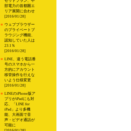
セットプラン、中
部電力の首都圏エ
リア展開に合わせ
[2016/01/28]
■
ウェブブラウザー
のプライベートブ
ラウジング機能、
認知していた人は
23.1％
[2016/01/28]
■
LINE、違う電話番
号のスマホから一
方的にアカウント
移管操作を行えな
いよう仕様変更
[2016/01/28]
■
LINEのiPhone版ア
プリがiPadにも対
応、「LINE for
iPad」より多機
能、大画面で音
声・ビデオ通話が
可能に
[2016/01/28]