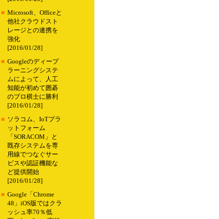
■
Microsoft、Officeと
他社クラウドスト
レージとの連携を
強化
[2016/01/28]
■
Googleのディープ
ラーニングシステ
ムによって、人工
知能が初めて囲碁
のプロ棋士に勝利
[2016/01/28]
■
ソラコム、IoTプラ
ットフォーム
「SORACOM」と
既存システムを専
用線でつなぐサー
ビスや認証機能な
ど提供開始
[2016/01/28]
■
Google「Chrome
48」iOS版ではクラ
ッシュ率70％低