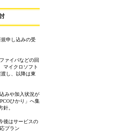
討
新規申し込みの受
。
光ファイバなどの回
ク、マイクロソフト
譲渡し、以降は東
し込みや加入状況が
PCOひかり」へ集
方針。
今後はサービスの
対応プラン