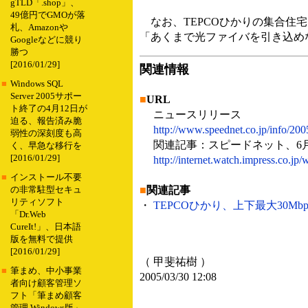
gTLD「.shop」、
49億円でGMOが落
なお、TEPCOひかりの集合住宅
札、Amazonや
「あくまで光ファイバを引き込め
Googleなどに競り
勝つ
[2016/01/29]
関連情報
■
Windows SQL
Server 2005サポー
■
URL
ト終了の4月12日が
ニュースリリース
迫る、報告済み脆
http://www.speednet.co.jp/info/20
弱性の深刻度も高
関連記事：スピードネット、6月
く、早急な移行を
[2016/01/29]
http://internet.watch.impress.co.j
■
インストール不要
■
関連記事
の非常駐型セキュ
リティソフト
・
TEPCOひかり、上下最大30Mbp
「Dr.Web
CureIt!」、日本語
版を無料で提供
[2016/01/29]
（ 甲斐祐樹 ）
■
筆まめ、中小事業
2005/03/30 12:08
者向け顧客管理ソ
フト「筆まめ顧客