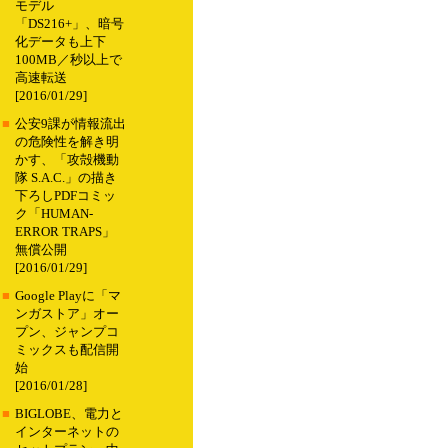
モデル
「DS216+」、暗号
化データも上下
100MB／秒以上で
高速転送
[2016/01/29]
■
公安9課が情報流出
の危険性を解き明
かす、「攻殻機動
隊 S.A.C.」の描き
下ろしPDFコミッ
ク「HUMAN-
ERROR TRAPS」
無償公開
[2016/01/29]
■
Google Playに「マ
ンガストア」オー
プン、ジャンプコ
ミックスも配信開
始
[2016/01/28]
■
BIGLOBE、電力と
インターネットの