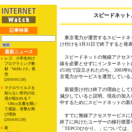
スピードネット
記事検索
東京電力が運営するスピードネット
け付けを3月31日で終了すると
最新ニュース
スピードネットの無線アクセスサ
■
レゴ、小学生向け
線を必要とせずにインターネットに
プログラミング教
材「WeDo 2.0」発
の3社で設立されたのち、2003
売
京電力がサービスを運営している
[2016/01/29]
■
マクロウイルスを
新規受け付け終了の理由として東
知らない世代の社
減少していると説明。現在の加入者
員が狙われる？
中するためにスピードネットの新
「Office文書を開い
て感染」攻撃が再
び増加
すでに無線アクセスサービスに加
[2016/01/29]
終了に向けたユーザーの移行措置
■
新
「TEPCOひかり。」については