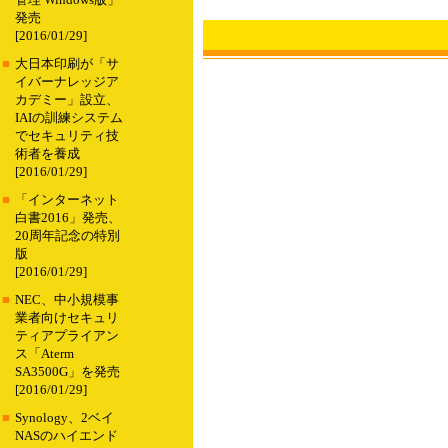
管理 Windows版」
発売
[2016/01/29]
■
大日本印刷が「サ
イバーナレッジア
カデミー」設立、
IAIの訓練システム
でセキュリティ技
術者を養成
[2016/01/29]
■
「インターネット
白書2016」発売、
20周年記念の特別
版
[2016/01/29]
■
NEC、中小規模事
業者向けセキュリ
ティアプライアン
ス「Aterm
SA3500G」を発売
[2016/01/29]
■
Synology、2ベイ
NASのハイエンド