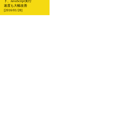
下、JavaScript実行
速度も大幅改善
[2016/01/28]