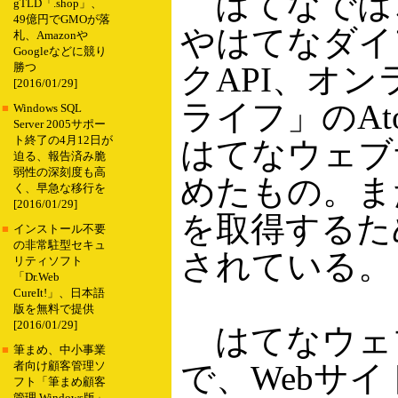
はてなではこ
gTLD「.shop」、
49億円でGMOが落
やはてなダイ
札、Amazonや
Googleなどに競り
クAPI、オ
勝つ
[2016/01/29]
ライフ」のAt
■
Windows SQL
Server 2005サポー
ト終了の4月12日が
はてなウェブ
迫る、報告済み脆
弱性の深刻度も高
めたもの。ま
く、早急な移行を
[2016/01/29]
を取得するため
■
インストール不要
の非常駐型セキュ
されている。
リティソフト
「Dr.Web
CureIt!」、日本語
版を無料で提供
[2016/01/29]
はてなウェ
■
筆まめ、中小事業
で、Webサ
者向け顧客管理ソ
フト「筆まめ顧客