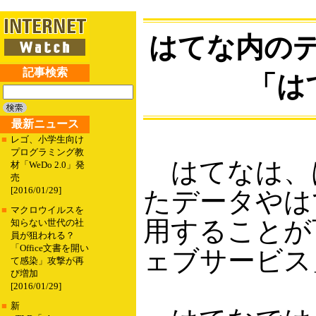
はてな内の
記事検索
「は
最新ニュース
■
レゴ、小学生向け
プログラミング教
はてなは、
材「WeDo 2.0」発
売
[2016/01/29]
たデータやは
■
マクロウイルスを
用することが
知らない世代の社
員が狙われる？
「Office文書を開い
ェブサービス
て感染」攻撃が再
び増加
[2016/01/29]
■
新