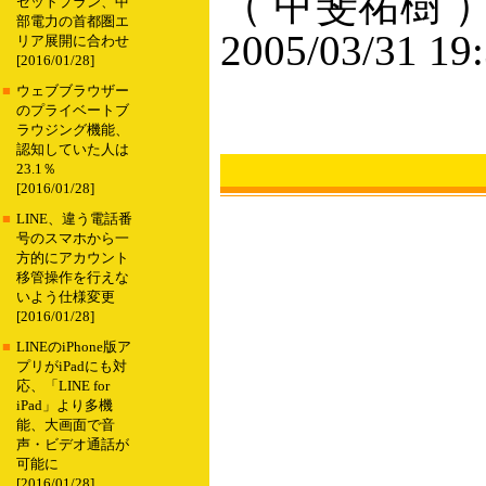
（ 甲斐祐樹 
セットプラン、中
部電力の首都圏エ
2005/03/31 19
リア展開に合わせ
[2016/01/28]
■
ウェブブラウザー
のプライベートブ
ラウジング機能、
認知していた人は
23.1％
[2016/01/28]
■
LINE、違う電話番
号のスマホから一
方的にアカウント
移管操作を行えな
いよう仕様変更
[2016/01/28]
■
LINEのiPhone版ア
プリがiPadにも対
応、「LINE for
iPad」より多機
能、大画面で音
声・ビデオ通話が
可能に
[2016/01/28]