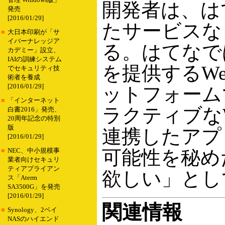
管理 Windows版」
開発者は、は
発売
[2016/01/29]
たサービスな
■
大日本印刷が「サ
イバーナレッジア
る。はてなで
カデミー」設立、
IAIの訓練システム
を提供するW
でセキュリティ技
術者を養成
[2016/01/29]
ットフォーム
■
「インターネット
ラクティブな
白書2016」発売、
20周年記念の特別
版
連携したアプ
[2016/01/29]
可能性を秘め
■
NEC、中小規模事
業者向けセキュリ
ティアプライアン
欲しい」とし
ス「Aterm
SA3500G」を発売
[2016/01/29]
関連情報
■
Synology、2ベイ
NASのハイエンド