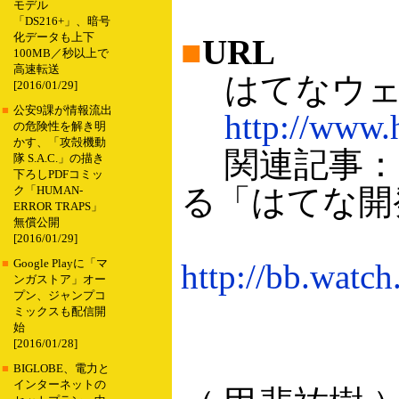
モデル
「DS216+」、暗号
化データも上下
■
URL
100MB／秒以上で
高速転送
はてなウェ
[2016/01/29]
■
公安9課が情報流出
http://www.h
の危険性を解き明
かす、「攻殻機動
関連記事：は
隊 S.A.C.」の描き
下ろしPDFコミッ
る「はてな開発の裏
ク「HUMAN-
ERROR TRAPS」
無償公開
[2016/01/29]
■
Google Playに「マ
http://bb.watc
ンガストア」オー
プン、ジャンプコ
ミックスも配信開
始
[2016/01/28]
■
BIGLOBE、電力と
インターネットの