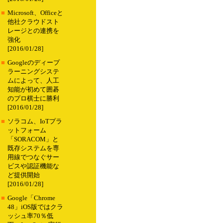
■
Microsoft、Officeと
他社クラウドスト
レージとの連携を
強化
[2016/01/28]
■
Googleのディープ
ラーニングシステ
ムによって、人工
知能が初めて囲碁
のプロ棋士に勝利
[2016/01/28]
■
ソラコム、IoTプラ
ットフォーム
「SORACOM」と
既存システムを専
用線でつなぐサー
ビスや認証機能な
ど提供開始
[2016/01/28]
■
Google「Chrome
48」iOS版ではクラ
ッシュ率70％低