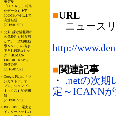
モデル
「DS216+」、暗号
化データも上下
■
URL
100MB／秒以上で
高速転送
ニュースリ
[2016/01/29]
■
公安9課が情報流出
の危険性を解き明
かす、「攻殻機動
http://www.den
隊 S.A.C.」の描き
下ろしPDFコミッ
ク「HUMAN-
ERROR TRAPS」
無償公開
■
関連記事
[2016/01/29]
■
Google Playに「マ
・
.netの次
ンガストア」オー
プン、ジャンプコ
定～ICANNが
ミックスも配信開
始
[2016/01/28]
■
BIGLOBE、電力と
インターネットの