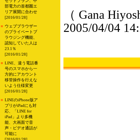
セットプラン、中
部電力の首都圏エ
（ Gana Hiyos
リア展開に合わせ
[2016/01/28]
2005/04/04 14
■
ウェブブラウザー
のプライベートブ
ラウジング機能、
認知していた人は
23.1％
[2016/01/28]
■
LINE、違う電話番
号のスマホから一
方的にアカウント
移管操作を行えな
いよう仕様変更
[2016/01/28]
■
LINEのiPhone版ア
プリがiPadにも対
応、「LINE for
iPad」より多機
能、大画面で音
声・ビデオ通話が
可能に
[2016/01/28]