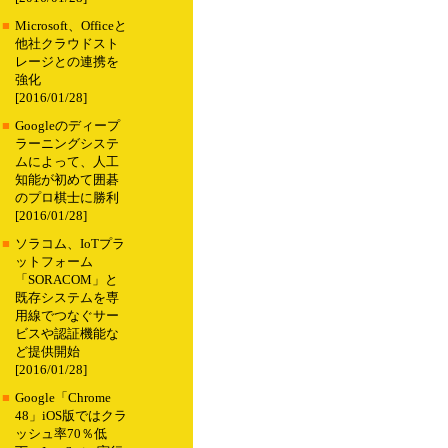
■
Microsoft、Officeと
他社クラウドスト
レージとの連携を
強化
[2016/01/28]
■
Googleのディープ
ラーニングシステ
ムによって、人工
知能が初めて囲碁
のプロ棋士に勝利
[2016/01/28]
■
ソラコム、IoTプラ
ットフォーム
「SORACOM」と
既存システムを専
用線でつなぐサー
ビスや認証機能な
ど提供開始
[2016/01/28]
■
Google「Chrome
48」iOS版ではクラ
ッシュ率70％低