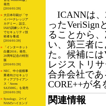
管理 Windows版」
発売
[2016/01/29]
ICANNは、
■
大日本印刷が「サ
イバーナレッジア
ったVeriSi
カデミー」設立、
IAIの訓練システム
ることから、
でセキュリティ技
術者を養成
[2016/01/29]
い、第三者に
■
「インターネット
た。候補にはVe
白書2016」発売、
20周年記念の特別
版
レジストリサービ
[2016/01/29]
合弁会社であるSen
■
NEC、中小規模事
業者向けセキュリ
ティアプライアン
CORE++が
ス「Aterm
SA3500G」を発売
[2016/01/29]
関連情報
■
Synology、2ベイ
NASのハイエンド