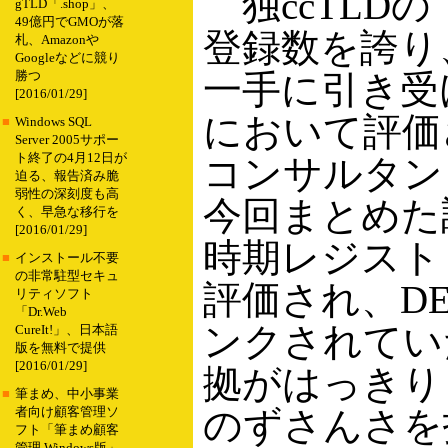
独ccTLDの
gTLD「.shop」、
49億円でGMOが落
登録数を誇り
札、Amazonや
Googleなどに競り
一手に引き受
勝つ
[2016/01/29]
において評価
■
Windows SQL
Server 2005サポー
ト終了の4月12日が
コンサルタント会社の
迫る、報告済み脆
弱性の深刻度も高
今回まとめた
く、早急な移行を
[2016/01/29]
時期レジストリ
■
インストール不要
の非常駐型セキュ
評価され、D
リティソフト
「Dr.Web
ンクされてい
CureIt!」、日本語
版を無料で提供
[2016/01/29]
拠がはっきり
■
筆まめ、中小事業
のずさんさを
者向け顧客管理ソ
フト「筆まめ顧客