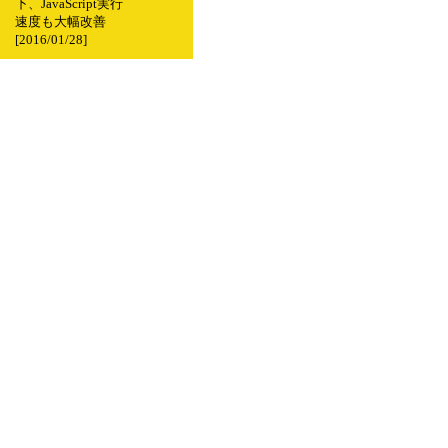
下、JavaScript実行
速度も大幅改善
[2016/01/28]