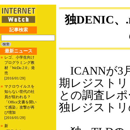
独DENIC
記事検索
最新ニュース
■
レゴ、小学生向け
プログラミング教
ICANNが3
材「WeDo 2.0」発
売
[2016/01/29]
期レジストリと
■
マクロウイルスを
との調査レポ
知らない世代の社
員が狙われる？
「Office文書を開い
独レジストリ
て感染」攻撃が再
び増加
[2016/01/29]
■
新