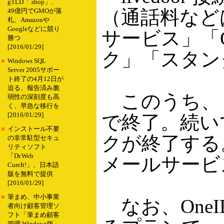
gTLD「.shop」、
（通話料など
49億円でGMOが落
札、Amazonや
Googleなどに競り
サービス」「
勝つ
[2016/01/29]
ク」「スタン
■
Windows SQL
Server 2005サポー
ト終了の4月12日が
迫る、報告済み脆
このうち、ま
弱性の深刻度も高
く、早急な移行を
[2016/01/29]
で終了。続い
■
インストール不要
クが終了する。
の非常駐型セキュ
リティソフト
「Dr.Web
メールサービ
CureIt!」、日本語
版を無料で提供
[2016/01/29]
■
筆まめ、中小事業
なお、OneI
者向け顧客管理ソ
フト「筆まめ顧客