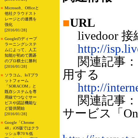
■
Microsoft、Officeと
他社クラウドスト
■
URL
レージとの連携を
強化
[2016/01/28]
livedoor
■
Googleのディープ
http://isp.l
ラーニングシステ
ムによって、人工
知能が初めて囲碁
関連記事：ラ
のプロ棋士に勝利
[2016/01/28]
用する
■
ソラコム、IoTプラ
ットフォーム
http://inter
「SORACOM」と
既存システムを専
関連記事：
用線でつなぐサー
ビスや認証機能な
ど提供開始
サービス「On
[2016/01/28]
■
Google「Chrome
48」iOS版ではクラ
ッシュ率70％低