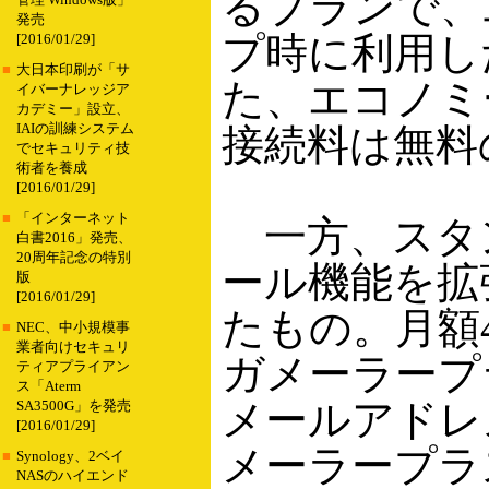
るプランで、
管理 Windows版」
発売
プ時に利用し
[2016/01/29]
■
大日本印刷が「サ
た、エコノミ
イバーナレッジア
カデミー」設立、
IAIの訓練システム
接続料は無料
でセキュリティ技
術者を養成
[2016/01/29]
■
「インターネット
一方、スタ
白書2016」発売、
20周年記念の特別
ール機能を拡
版
[2016/01/29]
たもの。月額
■
NEC、中小規模事
業者向けセキュリ
ガメーラープ
ティアプライアン
ス「Aterm
メールアドレ
SA3500G」を発売
[2016/01/29]
メーラープラ
■
Synology、2ベイ
NASのハイエンド