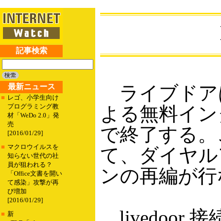
記事検索
最新ニュース
ライブドアは
■
レゴ、小学生向け
プログラミング教
よる無料イン
材「WeDo 2.0」発
売
で終了する。こ
[2016/01/29]
■
マクロウイルスを
て、ダイヤル
知らない世代の社
員が狙われる？
ンの再編が行
「Office文書を開い
て感染」攻撃が再
び増加
[2016/01/29]
livedoo
■
新