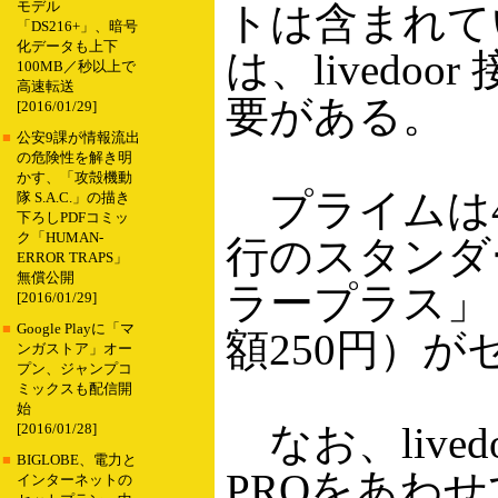
モデル
トは含まれて
「DS216+」、暗号
化データも上下
は、lived
100MB／秒以上で
高速転送
要がある。
[2016/01/29]
■
公安9課が情報流出
の危険性を解き明
かす、「攻殻機動
プライムは4
隊 S.A.C.」の描き
下ろしPDFコミッ
ク「HUMAN-
行のスタンダ
ERROR TRAPS」
無償公開
ラープラス」（
[2016/01/29]
■
Google Playに「マ
額250円）
ンガストア」オー
プン、ジャンプコ
ミックスも配信開
始
なお、live
[2016/01/28]
■
BIGLOBE、電力と
PROをあわ
インターネットの