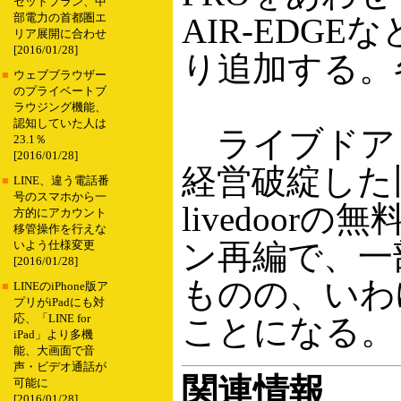
セットプラン、中
部電力の首都圏エ
AIR-EDG
リア展開に合わせ
[2016/01/28]
り追加する。
■
ウェブブラウザー
のプライベートブ
ラウジング機能、
認知していた人は
ライブドア（
23.1％
[2016/01/28]
経営破綻した
■
LINE、違う電話番
号のスマホから一
livedoo
方的にアカウント
移管操作を行えな
ン再編で、一
いよう仕様変更
[2016/01/28]
ものの、いわゆ
■
LINEのiPhone版ア
プリがiPadにも対
応、「LINE for
ことになる。
iPad」より多機
能、大画面で音
声・ビデオ通話が
関連情報
可能に
[2016/01/28]