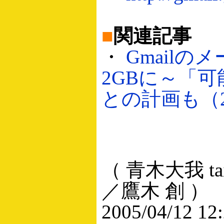
■
関連記事
・
Gmailの
2GBに～「
との計画も（200
（ 青木大我 taig
／鷹木 創 ）
2005/04/12 12