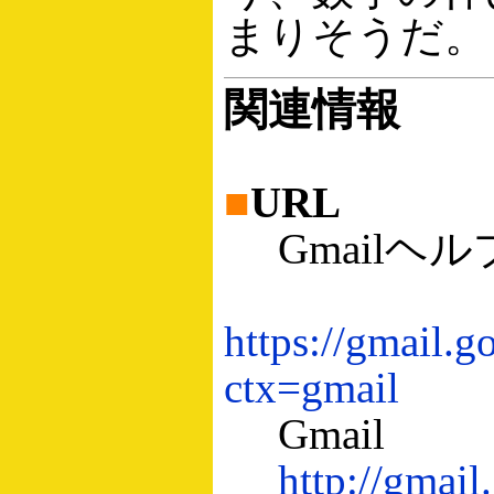
まりそうだ。
関連情報
■
URL
Gmailヘ
https://gmail.g
ctx=gmail
Gmail
http://gmail