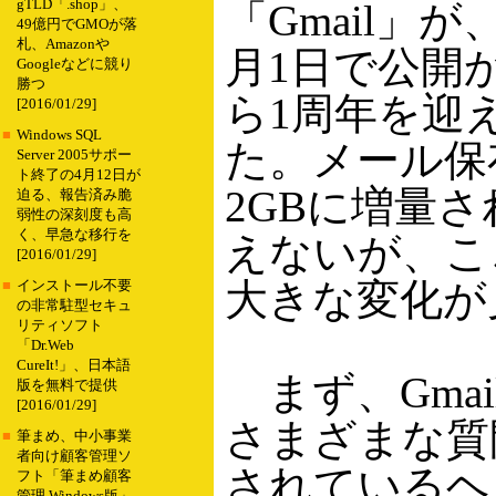
gTLD「.shop」、
「Gmail」が
49億円でGMOが落
札、Amazonや
月1日で公開
Googleなどに競り
勝つ
ら1周年を迎
[2016/01/29]
■
Windows SQL
た。メール保
Server 2005サポー
ト終了の4月12日が
2GBに増量
迫る、報告済み脆
弱性の深刻度も高
く、早急な移行を
えないが、ここ
[2016/01/29]
大きな変化が
■
インストール不要
の非常駐型セキュ
リティソフト
「Dr.Web
CureIt!」、日本語
まず、Gma
版を無料で提供
[2016/01/29]
さまざまな質
■
筆まめ、中小事業
者向け顧客管理ソ
されているヘ
フト「筆まめ顧客