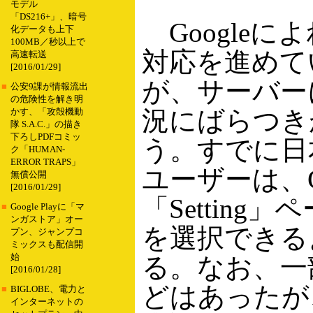
モデル
「DS216+」、暗号
Googleに
化データも上下
100MB／秒以上で
対応を進めて
高速転送
[2016/01/29]
が、サーバー
■
公安9課が情報流出
の危険性を解き明
況にばらつき
かす、「攻殻機動
隊 S.A.C.」の描き
下ろしPDFコミッ
う。すでに日
ク「HUMAN-
ERROR TRAPS」
ユーザーは、G
無償公開
[2016/01/29]
「Setting
■
Google Playに「マ
ンガストア」オー
を選択できる
プン、ジャンプコ
ミックスも配信開
始
る。なお、一
[2016/01/28]
どはあったが
■
BIGLOBE、電力と
インターネットの