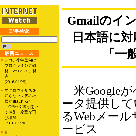
Gmailの
記事検索
日本語に対
「一
最新ニュース
■
レゴ、小学生向け
プログラミング教
材「WeDo 2.0」発
売
[2016/01/29]
米Googleが
■
マクロウイルスを
知らない世代の社
ータ提供して
員が狙われる？
「Office文書を開い
るWebメール
て感染」攻撃が再
び増加
[2016/01/29]
ービス
■
新