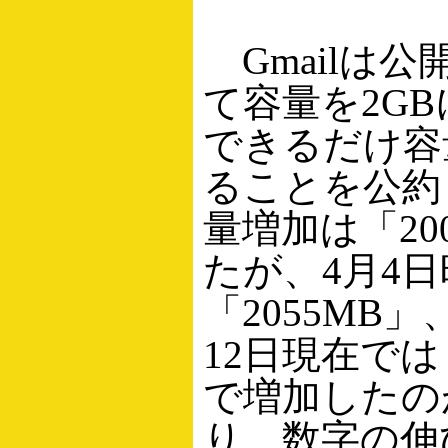
Gmailは公
て容量を2G
できるだけ容
ることを公約し
量増加は「20
たが、4月4
「2055MB
12日現在では
で増加したの
り、数字の伸