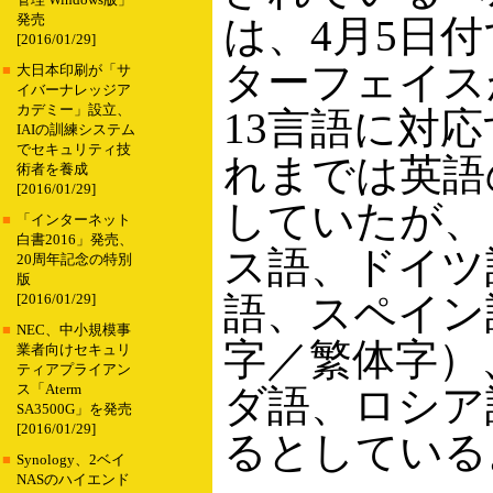
管理 Windows版」
発売
は、4月5日付
[2016/01/29]
ターフェイス
■
大日本印刷が「サ
イバーナレッジア
カデミー」設立、
13言語に対
IAIの訓練システム
でセキュリティ技
れまでは英語
術者を養成
[2016/01/29]
していたが、
■
「インターネット
白書2016」発売、
ス語、ドイツ
20周年記念の特別
版
語、スペイン
[2016/01/29]
■
NEC、中小規模事
字／繁体字）
業者向けセキュリ
ティアプライアン
ス「Aterm
ダ語、ロシア
SA3500G」を発売
[2016/01/29]
るとしている
■
Synology、2ベイ
NASのハイエンド