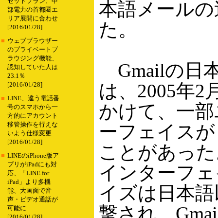
セットプラン、中
本語メールの
部電力の首都圏エ
リア展開に合わせ
た。
[2016/01/28]
■
ウェブブラウザー
のプライベートブ
ラウジング機能、
Gmailの
認知していた人は
23.1％
は、2005年
[2016/01/28]
■
LINE、違う電話番
かけて、一部
号のスマホから一
方的にアカウント
移管操作を行えな
ーフェイスが
いよう仕様変更
[2016/01/28]
ことがあった
■
LINEのiPhone版ア
プリがiPadにも対
インターフェ
応、「LINE for
iPad」より多機
イズは日本語
能、大画面で音
声・ビデオ通話が
撃され、Gma
可能に
[2016/01/28]