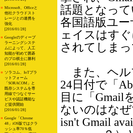
話題となって
■
Microsoft、Officeと
他社クラウドスト
各国語版ユー
レージとの連携を
強化
[2016/01/28]
ェイスはすぐ
■
Googleのディープ
ラーニングシステ
されてしまっ
ムによって、人工
知能が初めて囲碁
のプロ棋士に勝利
[2016/01/28]
また、ヘル
■
ソラコム、IoTプラ
ットフォーム
24日付で「Abo
「SORACOM」と
既存システムを専
目に「Gmai
用線でつなぐサー
ビスや認証機能な
ど提供開始
ないのはなぜ
[2016/01/28]
isn't Gmail avai
■
Google「Chrome
48」iOS版ではクラ
ッシュ率70％低