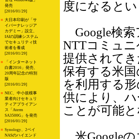
管理 Windows版」
度になるとい
発売
[2016/01/29]
■
大日本印刷が「サ
イバーナレッジア
Google検
カデミー」設立、
IAIの訓練システム
NTTコミュ
でセキュリティ技
術者を養成
[2016/01/29]
提供されてき
■
「インターネット
保有する米国
白書2016」発売、
20周年記念の特別
版
を利用する形
[2016/01/29]
供により、ハ
■
NEC、中小規模事
業者向けセキュリ
ティアプライアン
ことが可能と
ス「Aterm
SA3500G」を発売
[2016/01/29]
■
Synology、2ベイ
米Googl
NASのハイエンド