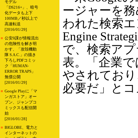
モデル
ージャーを務める
「DS216+」、暗号
化データも上下
100MB／秒以上で
われた検索エン
高速転送
[2016/01/29]
Engine Strate
■
公安9課が情報流出
の危険性を解き明
で、検索アプ
かす、「攻殻機動
隊 S.A.C.」の描き
表。「企業で
下ろしPDFコミッ
ク「HUMAN-
やされており
ERROR TRAPS」
無償公開
[2016/01/29]
必要だ」とコ
■
Google Playに「マ
ンガストア」オー
プン、ジャンプコ
ミックスも配信開
始
[2016/01/28]
■
BIGLOBE、電力と
インターネットの