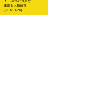
下、JavaScript実行
速度も大幅改善
[2016/01/28]