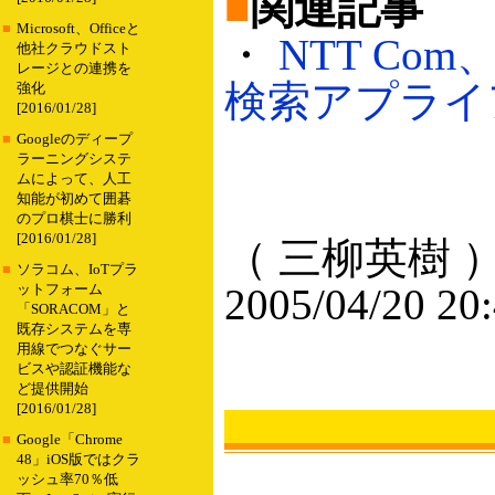
■
関連記事
■
Microsoft、Officeと
・
NTT Co
他社クラウドスト
レージとの連携を
検索アプライア
強化
[2016/01/28]
■
Googleのディープ
ラーニングシステ
ムによって、人工
知能が初めて囲碁
のプロ棋士に勝利
[2016/01/28]
（ 三柳英樹 
■
ソラコム、IoTプラ
2005/04/20 20
ットフォーム
「SORACOM」と
既存システムを専
用線でつなぐサー
ビスや認証機能な
ど提供開始
[2016/01/28]
■
Google「Chrome
48」iOS版ではクラ
ッシュ率70％低