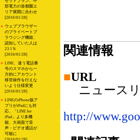
セットプラン、中
部電力の首都圏エ
リア展開に合わせ
[2016/01/28]
■
ウェブブラウザー
のプライベートブ
ラウジング機能、
認知していた人は
関連情報
23.1％
[2016/01/28]
■
LINE、違う電話番
号のスマホから一
■
URL
方的にアカウント
移管操作を行えな
ニュースリ
いよう仕様変更
[2016/01/28]
■
LINEのiPhone版ア
プリがiPadにも対
応、「LINE for
http://www.goog
iPad」より多機
能、大画面で音
声・ビデオ通話が
可能に
[2016/01/28]