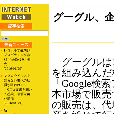
グーグル、企
記事検索
最新ニュース
■
レゴ、小学生向け
プログラミング教
グーグルは20
材「WeDo 2.0」発
売
[2016/01/29]
を組み込んだ
■
マクロウイルスを
「Google
知らない世代の社
員が狙われる？
「Office文書を開い
本市場で販売
て感染」攻撃が再
び増加
の販売は、代
[2016/01/29]
■
新