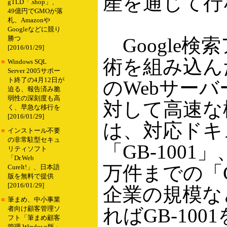
産を通じて行
gTLD「.shop」、
49億円でGMOが落
札、Amazonや
Googleなどに競り
Google検
勝つ
[2016/01/29]
術を組み込ん
■
Windows SQL
Server 2005サポー
ト終了の4月12日が
のWebサー
迫る、報告済み脆
弱性の深刻度も高
対して高速な
く、早急な移行を
[2016/01/29]
は、対応ドキ
■
インストール不要
の非常駐型セキュ
「GB-1001」
リティソフト
「Dr.Web
万件までの「G
CureIt!」、日本語
版を無料で提供
[2016/01/29]
企業の規模な
■
筆まめ、中小事業
ればGB-10
者向け顧客管理ソ
フト「筆まめ顧客