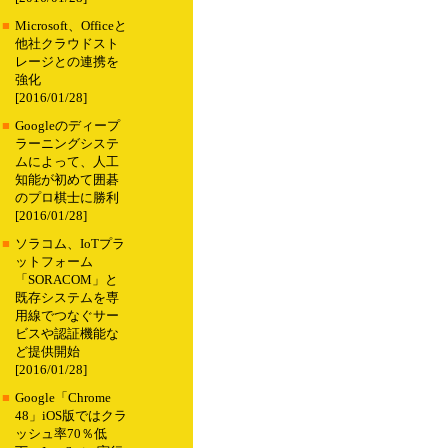
■
Microsoft、Officeと
他社クラウドスト
レージとの連携を
強化
[2016/01/28]
■
Googleのディープ
ラーニングシステ
ムによって、人工
知能が初めて囲碁
のプロ棋士に勝利
[2016/01/28]
■
ソラコム、IoTプラ
ットフォーム
「SORACOM」と
既存システムを専
用線でつなぐサー
ビスや認証機能な
ど提供開始
[2016/01/28]
■
Google「Chrome
48」iOS版ではクラ
ッシュ率70％低