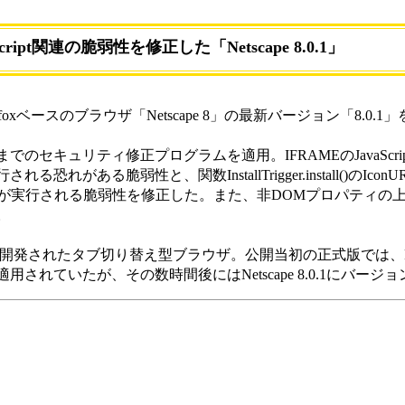
Script関連の脆弱性を修正した「Netscape 8.0.1」
sは、Firefoxベースのブラウザ「Netscape 8」の最新バージョン「8.0
ox 1.0.4までのセキュリティ修正プログラムを適用。IFRAMEのJavaScr
れがある脆弱性と、関数InstallTrigger.install()のIco
riptが実行される脆弱性を修正した。また、非DOMプロパティ
。
ベースに開発されたタブ切り替え型ブラウザ。公開当初の正式版では、Firef
されていたが、その数時間後にはNetscape 8.0.1にバージ