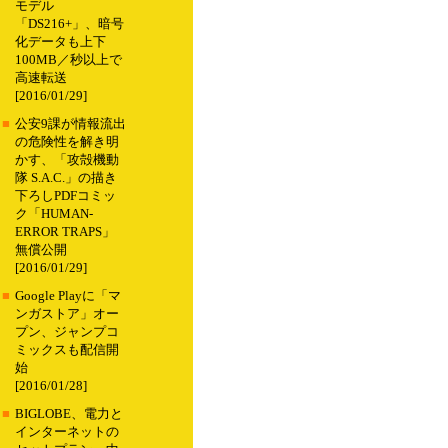
モデル
「DS216+」、暗号
化データも上下
100MB／秒以上で
高速転送
[2016/01/29]
■
公安9課が情報流出
の危険性を解き明
かす、「攻殻機動
隊 S.A.C.」の描き
下ろしPDFコミッ
ク「HUMAN-
ERROR TRAPS」
無償公開
[2016/01/29]
■
Google Playに「マ
ンガストア」オー
プン、ジャンプコ
ミックスも配信開
始
[2016/01/28]
■
BIGLOBE、電力と
インターネットの