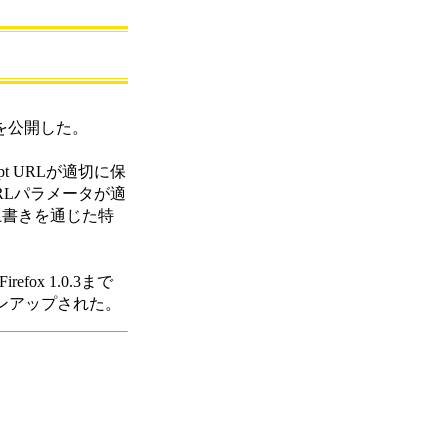
.1」を公開した。
ipt URLが適切に保
nURLパラメータが適
の上書きを通じた特
ox 1.0.3まで
ョンアップされた。