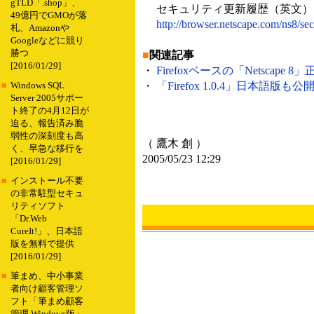
gTLD「.shop」、
セキュリティ更新履歴（英文）
49億円でGMOが落
http://browser.netscape.com/ns8/secu
札、Amazonや
Googleなどに競り
勝つ
■
関連記事
[2016/01/29]
・
Firefoxベースの「Netscape 8
・
「Firefox 1.0.4」日本語版も公
■
Windows SQL
Server 2005サポー
ト終了の4月12日が
迫る、報告済み脆
弱性の深刻度も高
（ 鷹木 創 ）
く、早急な移行を
2005/05/23 12:29
[2016/01/29]
■
インストール不要
の非常駐型セキュ
リティソフト
「Dr.Web
CureIt!」、日本語
版を無料で提供
[2016/01/29]
■
筆まめ、中小事業
者向け顧客管理ソ
フト「筆まめ顧客