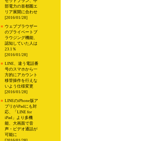
セットプラン、中
部電力の首都圏エ
リア展開に合わせ
[2016/01/28]
■
ウェブブラウザー
のプライベートブ
ラウジング機能、
認知していた人は
23.1％
[2016/01/28]
■
LINE、違う電話番
号のスマホから一
方的にアカウント
移管操作を行えな
いよう仕様変更
[2016/01/28]
■
LINEのiPhone版ア
プリがiPadにも対
応、「LINE for
iPad」より多機
能、大画面で音
声・ビデオ通話が
可能に
[2016/01/28]