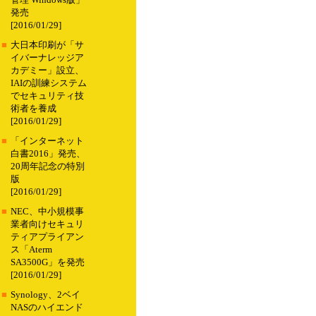
管理 Windows版」
発売
[2016/01/29]
■
大日本印刷が「サ
イバーナレッジア
カデミー」設立、
IAIの訓練システム
でセキュリティ技
術者を養成
[2016/01/29]
■
「インターネット
白書2016」発売、
20周年記念の特別
版
[2016/01/29]
■
NEC、中小規模事
業者向けセキュリ
ティアプライアン
ス「Aterm
SA3500G」を発売
[2016/01/29]
■
Synology、2ベイ
NASのハイエンド