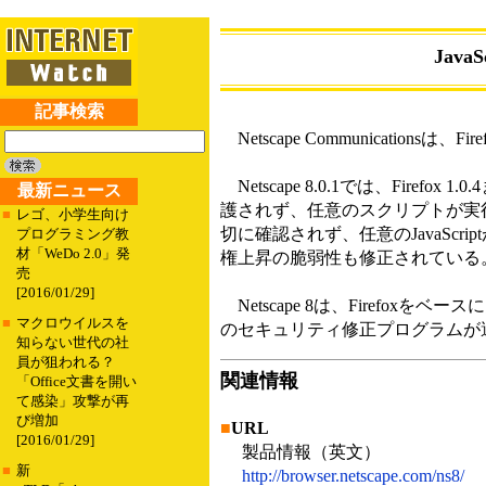
Java
記事検索
Netscape Communication
Netscape 8.0.1では、Firef
最新ニュース
護されず、任意のスクリプトが実行される恐
■
レゴ、小学生向け
切に確認されず、任意のJavaSc
プログラミング教
材「WeDo 2.0」発
権上昇の脆弱性も修正されている
売
[2016/01/29]
Netscape 8は、Firefoxを
■
マクロウイルスを
のセキュリティ修正プログラムが適用
知らない世代の社
員が狙われる？
関連情報
「Office文書を開い
て感染」攻撃が再
び増加
■
URL
[2016/01/29]
製品情報（英文）
■
新
http://browser.netscape.com/ns8/