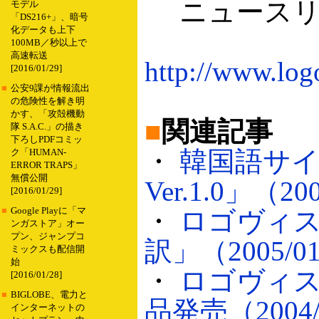
ニュースリ
モデル
「DS216+」、暗号
化データも上下
100MB／秒以上で
高速転送
http://www.log
[2016/01/29]
■
公安9課が情報流出
の危険性を解き明
かす、「攻殻機動
■
関連記事
隊 S.A.C.」の描き
下ろしPDFコミッ
・
韓国語サ
ク「HUMAN-
ERROR TRAPS」
無償公開
Ver.1.0」（20
[2016/01/29]
■
Google Playに「マ
・
ロゴヴィス
ンガストア」オー
プン、ジャンプコ
訳」（2005/01
ミックスも配信開
始
・
ロゴヴィス
[2016/01/28]
■
BIGLOBE、電力と
品発売（2004/
インターネットの