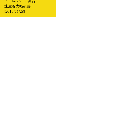
下、JavaScript実行
速度も大幅改善
[2016/01/28]