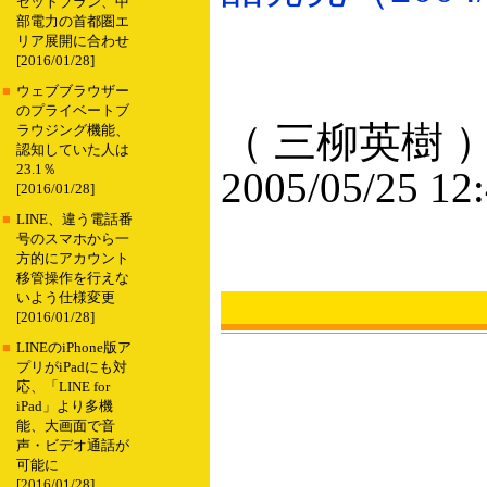
セットプラン、中
部電力の首都圏エ
リア展開に合わせ
[2016/01/28]
■
ウェブブラウザー
のプライベートブ
（ 三柳英樹 
ラウジング機能、
認知していた人は
23.1％
2005/05/25 12
[2016/01/28]
■
LINE、違う電話番
号のスマホから一
方的にアカウント
移管操作を行えな
いよう仕様変更
[2016/01/28]
■
LINEのiPhone版ア
プリがiPadにも対
応、「LINE for
iPad」より多機
能、大画面で音
声・ビデオ通話が
可能に
[2016/01/28]