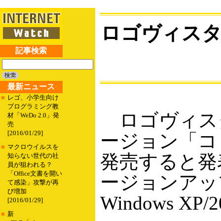
ロゴヴィスタ
記事検索
最新ニュース
■
レゴ、小学生向け
プログラミング教
ロゴヴィスタ
材「WeDo 2.0」発
売
[2016/01/29]
ージョン「コリ
■
マクロウイルスを
発売すると発
知らない世代の社
員が狙われる？
「Office文書を開い
ージョンアップ
て感染」攻撃が再
び増加
Windows XP/
[2016/01/29]
■
新