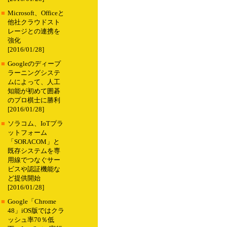
■
Microsoft、Officeと
他社クラウドスト
レージとの連携を
強化
[2016/01/28]
■
Googleのディープ
ラーニングシステ
ムによって、人工
知能が初めて囲碁
のプロ棋士に勝利
[2016/01/28]
■
ソラコム、IoTプラ
ットフォーム
「SORACOM」と
既存システムを専
用線でつなぐサー
ビスや認証機能な
ど提供開始
[2016/01/28]
■
Google「Chrome
48」iOS版ではクラ
ッシュ率70％低