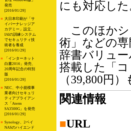
管理 Windows版」
にも対応した
発売
[2016/01/29]
■
大日本印刷が「サ
イバーナレッジア
このほかシ
カデミー」設立、
IAIの訓練システム
術」などの専
でセキュリティ技
術者を養成
[2016/01/29]
辞書バリュー
■
「インターネット
搭載した「コ
白書2016」発売、
20周年記念の特別
版
（39,800
[2016/01/29]
■
NEC、中小規模事
業者向けセキュリ
関連情報
ティアプライアン
ス「Aterm
SA3500G」を発売
[2016/01/29]
■
URL
■
Synology、2ベイ
NASのハイエンド