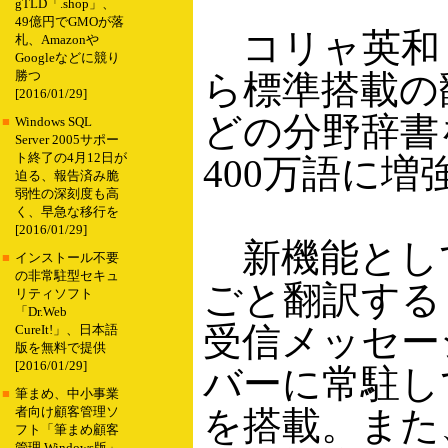
gTLD「.shop」、
49億円でGMOが落
コリャ英和！
札、Amazonや
Googleなどに競り
ら標準搭載の
勝つ
[2016/01/29]
どの分野辞書
■
Windows SQL
Server 2005サポー
ト終了の4月12日が
400万語に増
迫る、報告済み脆
弱性の深刻度も高
く、早急な移行を
[2016/01/29]
新機能として
■
インストール不要
の非常駐型セキュ
ごと翻訳する「フ
リティソフト
「Dr.Web
受信メッセー
CureIt!」、日本語
版を無料で提供
[2016/01/29]
バーに常駐し
■
筆まめ、中小事業
を搭載。また、
者向け顧客管理ソ
フト「筆まめ顧客